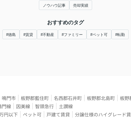
ノウハウ記事
売却実績
おすすめのタグ
#徳島
#賃貸
#不動産
#ファミリー
#ペット可
#転勤
鳴門市
板野郡藍住町
名西郡石井町
板野郡北島町
板野
鳴門線
因美線
智頭急行
土讃線
3万円以下
ペット可
戸建て賃貸
分譲仕様のハイグレード賃