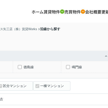
ホーム
賃貸物件
売買物件
会社概要
更
沿線から探す
矢三店（株）賃貸Works
徳島線
鳴門線
区分マンション
一棟マンション
古