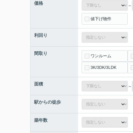
価格
～
値下げ物件
利回り
間取り
ワンルーム
3K/3DK/3LDK
面積
～
駅からの徒歩
築年数