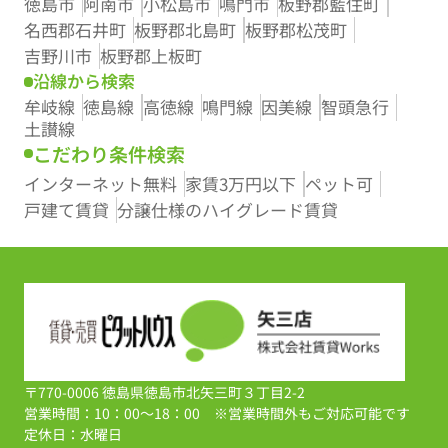
徳島市
阿南市
小松島市
鳴門市
板野郡藍住町
名西郡石井町
板野郡北島町
板野郡松茂町
吉野川市
板野郡上板町
沿線から検索
牟岐線
徳島線
高徳線
鳴門線
因美線
智頭急行
土讃線
こだわり条件検索
インターネット無料
家賃3万円以下
ペット可
戸建て賃貸
分譲仕様のハイグレード賃貸
〒770-0006 徳島県徳島市北矢三町３丁目2-2
営業時間：10：00～18：00 ※営業時間外もご対応可能です
定休日：水曜日