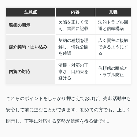
注意点
内容
意義
欠陥を正しく伝
法的トラブル回
瑕疵の開示
え、書面に記載
避と信頼構築
契約の種類を理
広く買主に接触
媒介契約・囲い込み
解し、情報公開
できるようにす
を確認
る
清掃・対応の丁
信頼感の醸成と
内覧の対応
寧さ、口約束を
トラブル防止
避ける
これらのポイントをしっかり押さえておけば、売却活動中も
安心して前に進むことができます。初めての方でも、正しく
開示し、丁寧に対応する姿勢が信頼を得る鍵です。