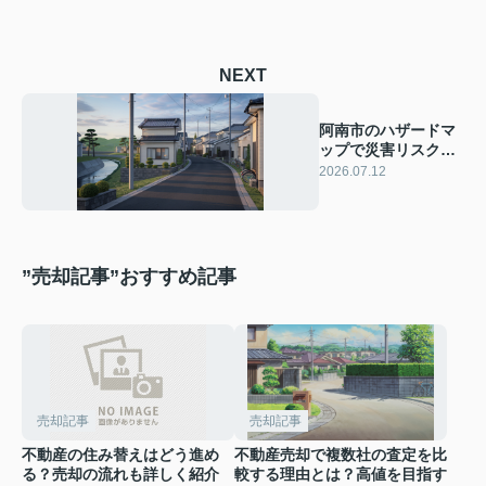
NEXT
阿南市のハザードマ
ップで災害リスクを
確認！住まい選びの
2026.07.12
参考に活用しよう
”売却記事”おすすめ記事
売却記事
売却記事
不動産の住み替えはどう進め
不動産売却で複数社の査定を比
る？売却の流れも詳しく紹介
較する理由とは？高値を目指す