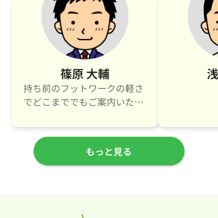
賃貸を検討されている方の中には
「小松島市は住みやすいのか」
「生活環境はどのようなものか」
と悩まれている方も多いのではな
いでしょうか。本記事では、小松
島市の暮らしやすさに関する特徴
や生活環境、医療・教育...
篠原 大輔
浅
2026.06.13
空き家を売却せず活用する方法と
持ち前のフットワークの軽さ
は？補助金を使った具体的な進
でどこまででもご案内いたし
め...
ます！
相続した実家などの空き家を、こ
のまま売却せずに活用すべきかど
うか。悩みながら時間だけが過ぎ
ていないでしょうか。固定資産税
もっと見る
や管理の負担は気になりつつも、
思い出が詰まった家を手放す決断
は簡単ではありません...