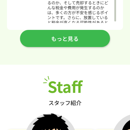
るのか、そして売却するときにど
んな税金や費用が発生するのか
は、多くの方が不安を感じるポイ
ントです。さらに、放置している
と税金が高くなる可能性があると
耳にしても、具体的にど...
もっと見る
2026.06.30
空き家売却の税金はどう変わる？
譲渡所得税の計算方法と控除の
確...
空き家を売却すると、譲渡所得税
をはじめとした税金がどれくらい
かかるのか、不安に感じていませ
Staff
んか。売却価格が同じでも、取得
費や譲渡費用の計算方法、特例の
使い方によって、最終的な税負担
は大きく変わります。...
スタッフ紹介
2026.06.24
小松島市の賃貸事情はどう選ぶ？
生活環境や住みやすさも紹介