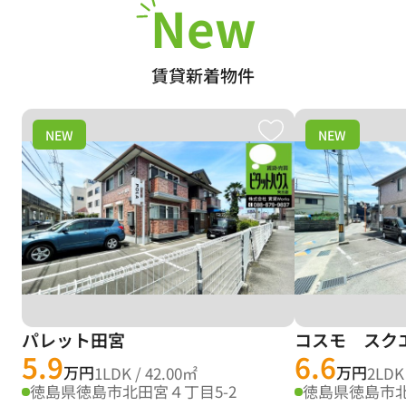
New
賃貸新着物件
NEW
NEW
パレット田宮
コスモ スク
5.9
6.6
万円
万円
1LDK / 42.00㎡
2LDK
徳島県徳島市北田宮４丁目5-2
徳島県徳島市北田