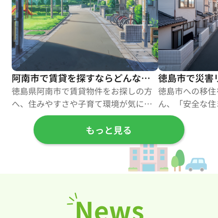
阿南市で賃貸を探すならどんな環境が良い？子育てにも適したエリアを解説
徳島県阿南市で賃貸物件をお探しの方
徳島市への移住
へ、住みやすさや子育て環境が気にな
ん、「安全な住
ることはありませんか。阿南市は自然
ませんか？地震
もっと見る
の豊かさと便利な住環境が調和し、幅
害リスクを正し
広い世代に人気のまちです。本記事で
つハザードマッ
は、阿南市の住環境や賃貸市場の情
安心して新生活
報、子育て支援制度に加え、快適な生
大切です。この
活を送るためのポイントまで詳しく解
定される主な災
説いたします。住まい選びで悩む方に
ップの使い方、
News
役立つ内容をお届けしますので、ぜひ
ポイント、防災
ご参考ください。 【目次】・阿南市の
ートまで、丁寧