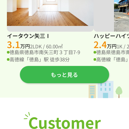
イータウン矢三Ⅰ
ハッピーハイ
3.1
2.4
万円
万円
2LDK / 60.00㎡
1K / 
徳島県徳島市南矢三町３丁目7-9
徳島県徳島市南
高徳線「徳島」駅 徒歩38分
高徳線「徳島」
もっと見る
Customer