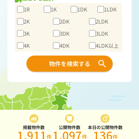
1R
1K
1DK
1LDK
2K
2DK
2LDK
3K
3DK
3LDK
4K
4DK
4LDK以上
物件を検索する
掲載物件数
公開物件数
本日の公開物件数
1,911
1,097
136
件
件
件