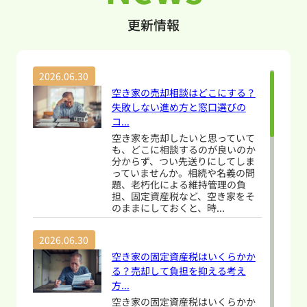
魅力と住環境・阿南市の賃貸市場と家
安心できる暮ら
更新情報
賃相場・阿南市での快適な生活を実現
か？ 【目次】・徳島市の主要な災害リ
するためのポイント・まとめ阿南市の
スクとその特徴
魅力と住環境 徳島県南東部に位置する
ップの活用方法
2026.06.30
阿南市は、四国最東端の都市であり、
た住まい選びの
空き家の売却相談はどこにする？
紀伊水道と太平洋に面しています。市
災対策と移住者
失敗しない進め方と窓口選びの
コ...
域は西部の四国...
とめ徳島市の主要
空き家を売却したいと思っていて
も、どこに相談するのが良いのか
分からず、つい先送りにしてしま
っていませんか。相続や名義の問
題、老朽化による維持管理の負
担、固定資産税など、空き家をそ
のままにしておくと、時...
2026.06.30
空き家の固定資産税はいくらかか
る？売却して負担を抑える考え
方...
空き家の固定資産税はいくらかか