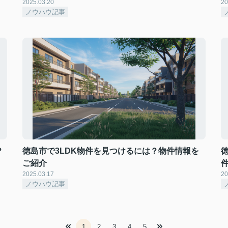
2025.03.20
20
ノウハウ記事
？
徳島市で3LDK物件を見つけるには？物件情報を
ご紹介
2025.03.17
20
ノウハウ記事
1
2
3
4
5