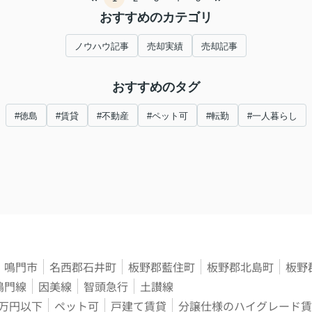
おすすめのカテゴリ
ノウハウ記事
売却実績
売却記事
おすすめのタグ
#徳島
#賃貸
#不動産
#ペット可
#転勤
#一人暮らし
鳴門市
名西郡石井町
板野郡藍住町
板野郡北島町
板野
鳴門線
因美線
智頭急行
土讃線
3万円以下
ペット可
戸建て賃貸
分譲仕様のハイグレード賃