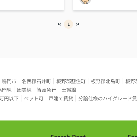
ざいました。
に寄り添ってくれる方だと実
です。
1
鳴門市
名西郡石井町
板野郡藍住町
板野郡北島町
板野
鳴門線
因美線
智頭急行
土讃線
3万円以下
ペット可
戸建て賃貸
分譲仕様のハイグレード賃
Search Rent
Sea