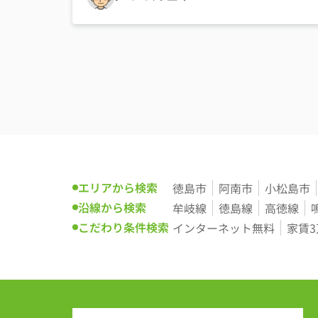
とても感激しました。
お忙しい中、本当にありがとうご
物腰も柔らかく、入居者の気持ち
感しております。
賃貸ワークスさん、本当にお勧め
エリアから検索
徳島市
阿南市
小松島市
沿線から検索
牟岐線
徳島線
高徳線
こだわり条件検索
インターネット無料
家賃