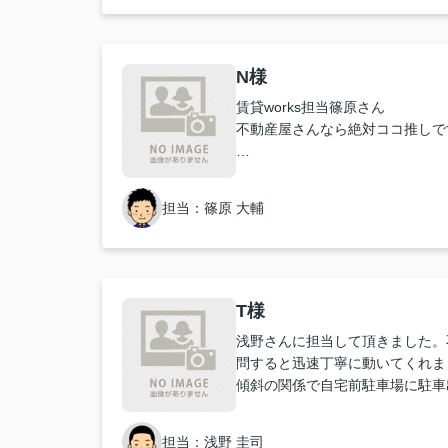
N様
賃貸works担当篠原さん
不動産屋さんなら絶対ココ推しで
お客さんの立場になって、説明や
感じました。
担当：篠原 大輔
お部屋についてや気になる事など不
相談できて気軽にご相談もでき対
た！
自分の理想のお部屋に近い物件を
優先順位や生活スタイルに合わせ
T様
積書を項目ごとに説明してくれる
浅野さんに担当して頂きました。
た。
問すると迅速丁寧に動いてくれま
篠原さんのお力添えがなければい
傾斜の関係で自宅前駐車場に駐車
っていたと思います。
なった際、本人の私より心配して
素敵なお家と素晴らしい不動産屋
ました。
く思います。真摯に対応してくだ
担当：浅野 圭司