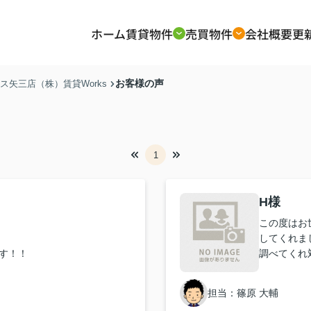
ホーム
賃貸物件
売買物件
会社概要
更
お客様の声
矢三店（株）賃貸Works
1
H様
この度はお
してくれま
す！！
調べてくれ
達に紹介す
担当：篠原 大輔