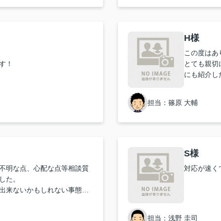
H様
この度はあ
す！
とても親切
にも紹介した
サポートをしてくれる熱意を
担当：篠原 大輔
安なこともまとめてLINEで
応の速さには大変助かりまし
紹介してもらえたり、条件の
て一緒に考えてくれます。見
S様
所も素晴らしさを感じまし
不明な点、心配な点等相談質
対応が速く
した。
まだにお家探しに時間もかか
出来ないかもしれない事態に
下さり色々対策を考えてくれ
さんにご縁があったこと嬉し
さる熱意に感謝です。
担当：浅野 圭司