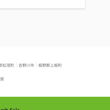
郡松茂町
吉野川市
板野郡上板町
貸
rch Sale