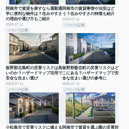
阿南市で賃貸を探すなら通勤通
阿南市の賃貸事情や治安はど
学に便利な物件は？住みやすさ
う？住みやすさの特徴も紹介
の理由や選び方もご紹介
2026.07.11
2026.07.11
ノウハウ記事
ノウハウ記事
板野郡北島町の災害リスクは高
板野郡藍住町の災害リスクはど
いのか？ハザードマップ活用で
こにある？ハザードマップで安
安全な住まい選び
全な住まい選びの参考に
2026.07.11
2026.07.11
ノウハウ記事
ノウハウ記事
小松島市で災害リスクに備える
阿南市で賃貸を選ぶ際の災害対