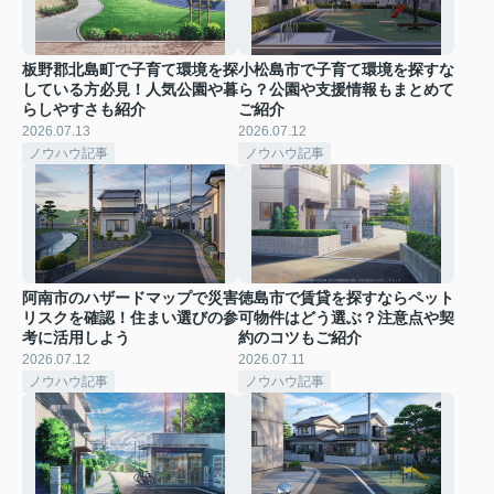
板野郡北島町で子育て環境を探
小松島市で子育て環境を探すな
している方必見！人気公園や暮
ら？公園や支援情報もまとめて
らしやすさも紹介
ご紹介
2026.07.13
2026.07.12
ノウハウ記事
ノウハウ記事
阿南市のハザードマップで災害
徳島市で賃貸を探すならペット
リスクを確認！住まい選びの参
可物件はどう選ぶ？注意点や契
考に活用しよう
約のコツもご紹介
2026.07.12
2026.07.11
ノウハウ記事
ノウハウ記事