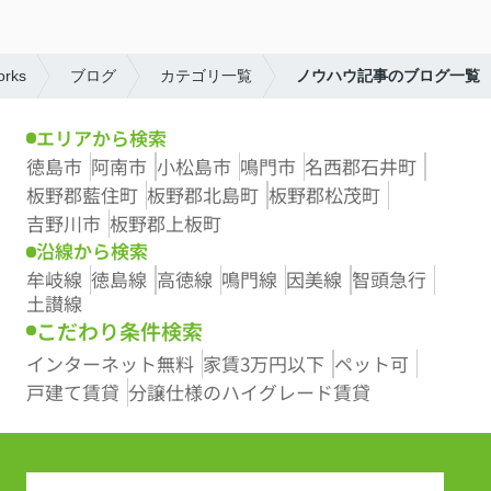
ks
ブログ
カテゴリ一覧
ノウハウ記事のブログ一覧
エリアから検索
徳島市
阿南市
小松島市
鳴門市
名西郡石井町
板野郡藍住町
板野郡北島町
板野郡松茂町
吉野川市
板野郡上板町
沿線から検索
牟岐線
徳島線
高徳線
鳴門線
因美線
智頭急行
土讃線
こだわり条件検索
インターネット無料
家賃3万円以下
ペット可
戸建て賃貸
分譲仕様のハイグレード賃貸