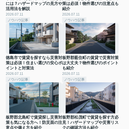
には？ハザードマップの見方や
策は必須！物件選びの注意点も
活用法を解説
紹介
2026.07.11
2026.07.11
ノウハウ記事
ノウハウ記事
徳島市で賃貸を探すなら災害対
板野郡藍住町の賃貸で災害対策
策は必須！住まい選びの安心ポ
は大丈夫？物件選びのポイント
イントと対策法
も紹介
2026.07.11
2026.07.11
ノウハウ記事
ノウハウ記事
板野郡北島町で賃貸探し災害対
板野郡松茂町で賃貸を探す方必
策も気になる方へ！防災面の注
見！ハザードマップや災害リス
意点や備え方を紹介
クの確認方法も紹介