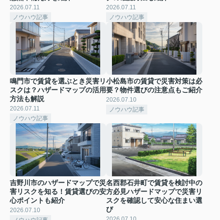
2026.07.11
2026.07.11
ノウハウ記事
ノウハウ記事
鳴門市で賃貸を選ぶとき災害リ
小松島市の賃貸で災害対策は必
スクは？ハザードマップの活用
要？物件選びの注意点もご紹介
方法も解説
2026.07.10
2026.07.11
ノウハウ記事
ノウハウ記事
吉野川市のハザードマップで災
名西郡石井町で賃貸を検討中の
害リスクを知る！賃貸選びの安
方必見ハザードマップで災害リ
心ポイントも紹介
スクを確認して安心な住まい選
び
2026.07.10
2026.07.10
ノウハウ記事