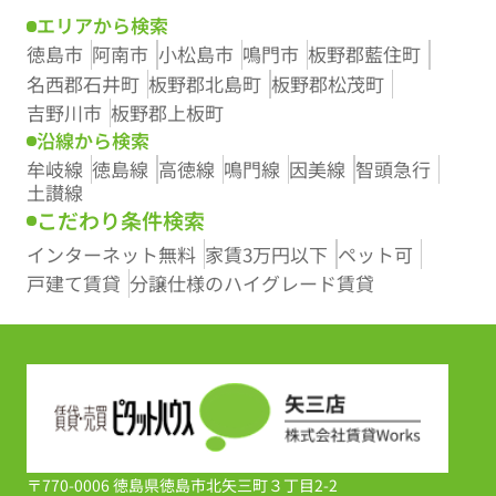
エリアから検索
徳島市
阿南市
小松島市
鳴門市
板野郡藍住町
名西郡石井町
板野郡北島町
板野郡松茂町
吉野川市
板野郡上板町
沿線から検索
牟岐線
徳島線
高徳線
鳴門線
因美線
智頭急行
土讃線
こだわり条件検索
インターネット無料
家賃3万円以下
ペット可
戸建て賃貸
分譲仕様のハイグレード賃貸
〒770-0006 徳島県徳島市北矢三町３丁目2-2