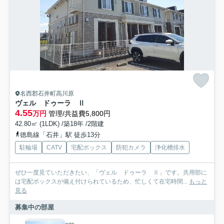
名西郡石井町高川原
ヴェル ドゥーラ Ⅱ
4.55
万円
管理/共益費5,800円
42.80㎡ (1LDK) /築18年 /2階建
徳島線「石井」駅 徒歩13分
駐輪場
CATV
宅配ボックス
防犯カメラ
浄化槽排水
ぜひ一度見ていただきたい、「ヴェル ドゥーラ Ⅱ」です。共用部に
は宅配ボックスが備え付けられているため、忙しくて在宅時間...
もっと
見る
募集中の部屋