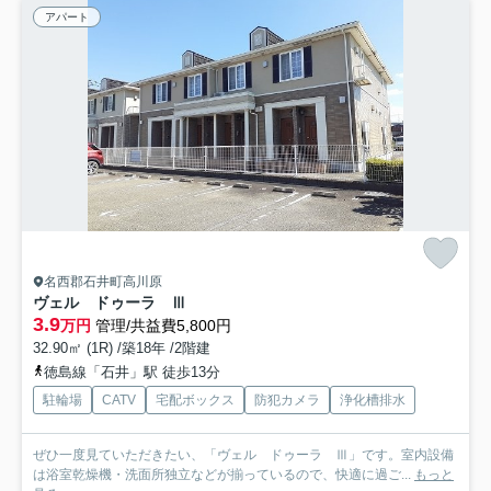
アパート
名西郡石井町高川原
ヴェル ドゥーラ Ⅲ
3.9
万円
管理/共益費5,800円
32.90㎡ (1R) /築18年 /2階建
徳島線「石井」駅 徒歩13分
駐輪場
CATV
宅配ボックス
防犯カメラ
浄化槽排水
ぜひ一度見ていただきたい、「ヴェル ドゥーラ Ⅲ」です。室内設備
は浴室乾燥機・洗面所独立などが揃っているので、快適に過ご...
もっと