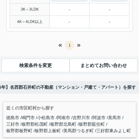
-
-
3K～3LDK
-
-
4K～4LDK以上
1
検索条件を変更
まとめてお問い合わせ
26年】名西郡石井町の不動産（マンション・戸建て・アパート）を探す
近くの市区町村から探す
徳島市
鳴門市
小松島市
阿南市
吉野川市
阿波市
美馬市
三好市
板野郡松茂町
板野郡北島町
板野郡藍住町
板野郡板野町
板野郡上板町
美馬郡つるぎ町
三好郡東みよし町