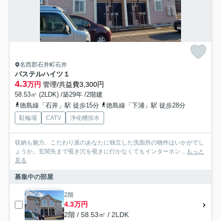
名西郡石井町石井
パステルハイツ１
4.3
万円
管理/共益費3,300円
58.53㎡ (2LDK) /築29年 /2階建
徳島線「石井」駅 徒歩15分
徳島線「下浦」駅 徒歩28分
駐輪場
CATV
浄化槽排水
収納も魅力、こだわり派のあなたに独立した洗面所の物件はいかがでし
ょうか。玄関先まで覗き穴を覗きに行かなくてもインターホン...
もっと
見る
募集中の部屋
2階
4.3万円
2階 / 58.53㎡ / 2LDK