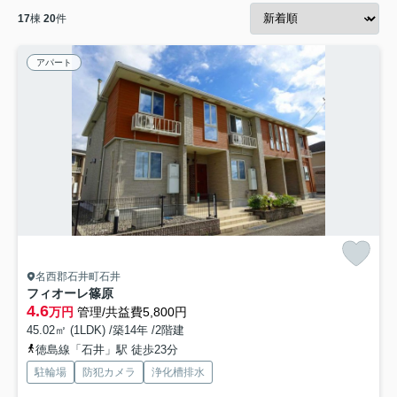
17
棟
20
件
アパート
名西郡石井町石井
フィオーレ篠原
4.6
万円
管理/共益費5,800円
45.02㎡ (1LDK) /築14年 /2階建
徳島線「石井」駅 徒歩23分
駐輪場
防犯カメラ
浄化槽排水