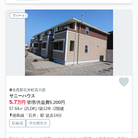
アパート
名西郡石井町高川原
サニーハウス
5.7
万円
管理/共益費5,200円
57.64㎡ (2LDK) /築12年 /2階建
徳島線「石井」駅 徒歩14分
駐輪場
浄化槽排水