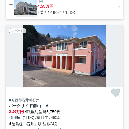
2階
4.55万円
2階 / 42.80㎡ / 1LDK
アパート
名西郡石井町石井
パークサイド前山 Ａ
3.8
万円
管理/共益費5,750円
46.49㎡ (1LDK) /築19年 /2階建
徳島線「石井」駅 徒歩24分