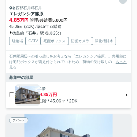
名西郡石井町石井
エレガンシア篠原
4.85
万円
管理/共益費5,800円
45.06㎡ (2DK) /築15年 /2階建
徳島線「石井」駅 徒歩25分
駐輪場
CATV
宅配ボックス
防犯カメラ
浄化槽排水
石井駅周辺への引っ越しをお考えなら「エレガンシア篠原」。共用部に
は宅配ボックスが備え付けられているため、荷物の受け取りの...
もっと
見る
募集中の部屋
1階
4.85万円
1階 / 45.06㎡ / 2DK
アパート