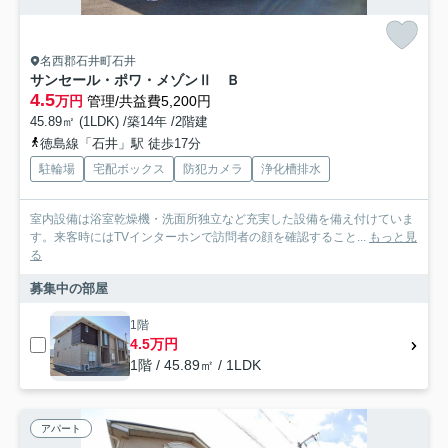
名西郡石井町石井
サンセール・ポワ・メゾンⅡ Ｂ
4.5
万円
管理/共益費5,200円
45.89㎡ (1LDK) /築14年 /2階建
徳島線「石井」駅 徒歩17分
駐輪場
宅配ボックス
防犯カメラ
浄化槽排水
室内設備は浴室乾燥機・洗面所独立など充実した設備を備え付けていま
す。来客時にはTVインターホンで訪問者の顔を確認すること...
もっと見
る
募集中の部屋
1階
4.5万円
1階 / 45.89㎡ / 1LDK
アパート