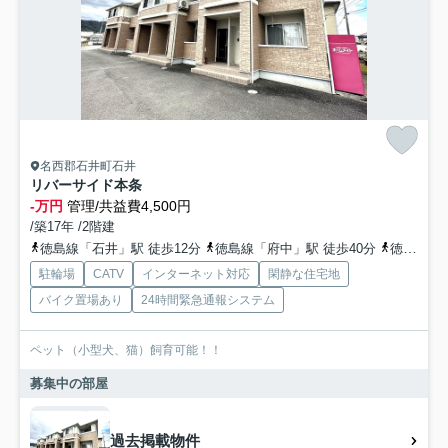
名西郡石井町石井
リバーサイド本条
-万円
管理/共益費4,500円
/築17年 /2階建
徳島線「石井」駅 徒歩12分
徳島線「府中」駅 徒歩40分
徳島線「下浦」駅 徒歩45分
駐輪場
CATV
インターネット対応
閑静な住宅地
バイク置場あり
24時間緊急通報システム
ペット（小型犬、猫）飼育可能！！
募集中の部屋
過去掲載物件