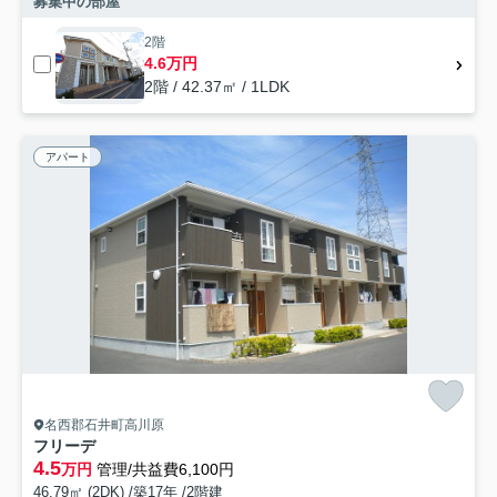
募集中の部屋
2階
4.6万円
2階 / 42.37㎡ / 1LDK
アパート
名西郡石井町高川原
フリーデ
4.5
万円
管理/共益費6,100円
46.79㎡ (2DK) /築17年 /2階建