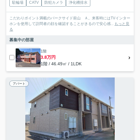
駐輪場
CATV
防犯カメラ
浄化槽排水
こだわりポイント満載のパークサイド前山 Ａ。来客時にはTVインター
ホンを使用して訪問者の顔を確認することがきるので安心感...
もっと見
る
募集中の部屋
1階
3.8万円
1階 / 46.49㎡ / 1LDK
アパート