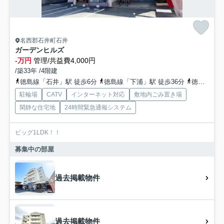
名西郡石井町石井
ガーデンヒルズ
-万円
管理/共益費4,000円
/築33年 /4階建
徳島線「石井」駅 徒歩6分
徳島線「下浦」駅 徒歩36分
徳島線「府中」駅 徒歩45分
駐輪場
CATV
インターネット対応
敷地内ごみ置き場
閑静な住宅地
24時間緊急通報システム
ビッグ1LDK！！
募集中の部屋
過去掲載物件
過去掲載物件