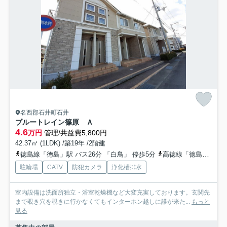
名西郡石井町石井
ブルートレイン篠原 Ａ
4.6
万円
管理/共益費5,800円
42.37㎡ (1LDK) /築19年 /2階建
徳島線「徳島」駅 バス26分 「白鳥」 停歩5分
高徳線「徳島」駅 バス26分 「白鳥」 停歩5分
駐輪場
CATV
防犯カメラ
浄化槽排水
室内設備は洗面所独立・浴室乾燥機など大変充実しております。玄関先
まで覗き穴を覗きに行かなくてもインターホン越しに誰が来た...
もっと
見る