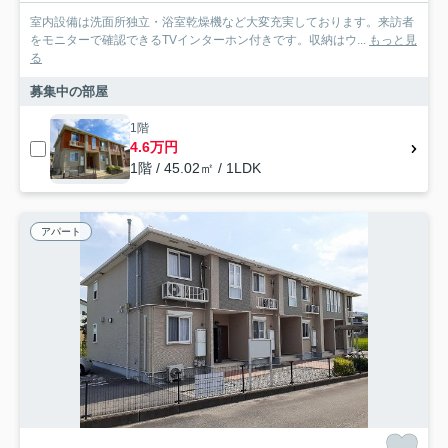
室内設備は洗面所独立・浴室乾燥機など大変充実しております。来訪者
をモニターで確認できるTVインターホン付きです。収納はウ...
もっと見
る
募集中の部屋
1階
4.6万円
1階 / 45.02㎡ / 1LDK
アパート