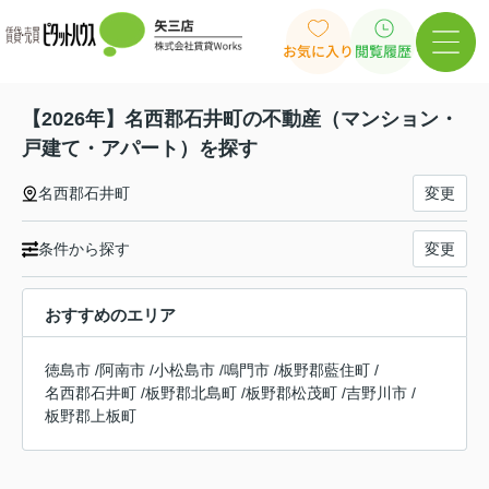
お気に入り
閲覧履歴
【2026年】名西郡石井町の不動産（マンション・
戸建て・アパート）を探す
名西郡石井町
変更
条件から探す
変更
おすすめのエリア
徳島市
/
阿南市
/
小松島市
/
鳴門市
/
板野郡藍住町
/
名西郡石井町
/
板野郡北島町
/
板野郡松茂町
/
吉野川市
/
板野郡上板町