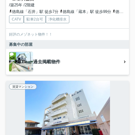
/築25年 /2階建
徳島線「石井」駅 徒歩7分
徳島線「蔵本」駅 徒歩99分
徳島線「府中」駅 徒歩56分
CATV
駐車2台可
浄化槽排水
好評のメゾネット物件！！
募集中の部屋
過去掲載物件
賃貸マンション