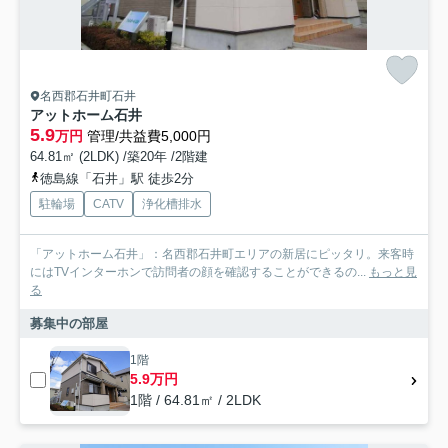
名西郡石井町石井
アットホーム石井
5.9
万円
管理/共益費5,000円
64.81㎡ (2LDK) /築20年 /2階建
徳島線「石井」駅 徒歩2分
駐輪場
CATV
浄化槽排水
「アットホーム石井」：名西郡石井町エリアの新居にピッタリ。来客時
にはTVインターホンで訪問者の顔を確認することができるの...
もっと見
る
募集中の部屋
1階
5.9万円
1階 / 64.81㎡ / 2LDK