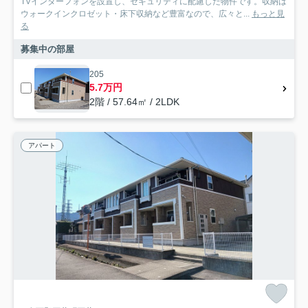
TVインターフォンを設置し、セキュリティに配慮した物件です。収納は
ウォークインクロゼット・床下収納など豊富なので、広々と...
もっと見
る
募集中の部屋
205
5.7万円
2階 / 57.64㎡ / 2LDK
アパート