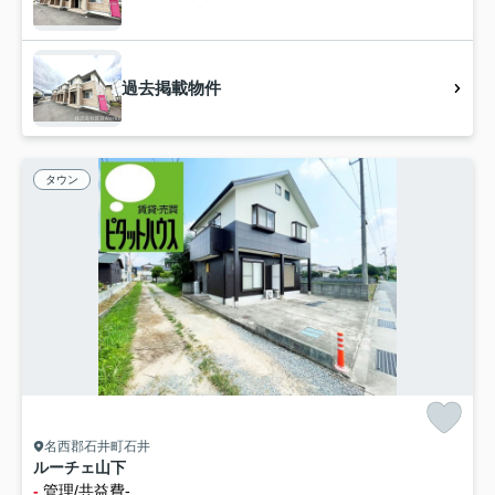
過去掲載物件
タウン
名西郡石井町石井
ルーチェ山下
-
管理/共益費-