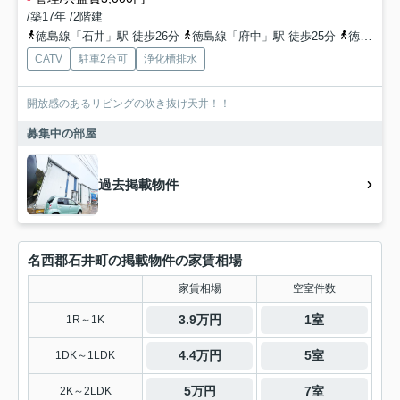
/築17年 /2階建
徳島線「石井」駅 徒歩26分
徳島線「府中」駅 徒歩25分
徳島線「鮎喰」駅 徒歩54分
CATV
駐車2台可
浄化槽排水
開放感のあるリビングの吹き抜け天井！！
募集中の部屋
過去掲載物件
名西郡石井町の掲載物件の家賃相場
家賃相場
空室件数
3.9万円
1室
1R～1K
4.4万円
5室
1DK～1LDK
5万円
7室
2K～2LDK