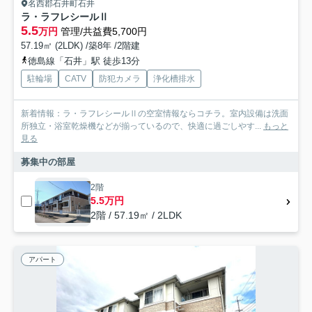
名西郡石井町石井
ラ・ラフレシールⅡ
5.5
万円
管理/共益費5,700円
57.19㎡ (2LDK) /築8年 /2階建
徳島線「石井」駅 徒歩13分
駐輪場
CATV
防犯カメラ
浄化槽排水
新着情報：ラ・ラフレシールⅡの空室情報ならコチラ。室内設備は洗面
所独立・浴室乾燥機などが揃っているので、快適に過ごしやす...
もっと
見る
募集中の部屋
2階
5.5万円
2階 / 57.19㎡ / 2LDK
アパート