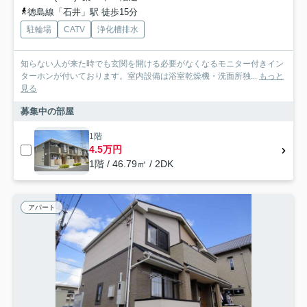
徳島線「石井」駅 徒歩15分
駐輪場
CATV
浄化槽排水
知らない人が来た時でも玄関を開ける必要がなくなるモニター付きイン
ターホンが付いております。室内設備は浴室乾燥機・洗面所独...
もっと
見る
募集中の部屋
1階
4.5万円
1階 / 46.79㎡ / 2DK
アパート