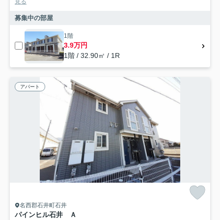
見る
募集中の部屋
1階
3.9万円
1階 / 32.90㎡ / 1R
アパート
名西郡石井町石井
パインヒル石井 Ａ