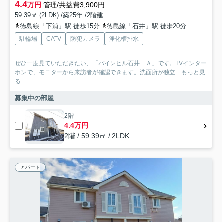
4.4
万円
管理/共益費3,900円
59.39㎡ (2LDK) /築25年 /2階建
徳島線「下浦」駅 徒歩15分
徳島線「石井」駅 徒歩20分
駐輪場
CATV
防犯カメラ
浄化槽排水
ぜひ一度見ていただきたい、「パインヒル石井 Ａ」です。TVインター
ホンで、モニターから来訪者が確認できます。洗面所が独立...
もっと見
る
募集中の部屋
2階
4.4万円
2階 / 59.39㎡ / 2LDK
アパート