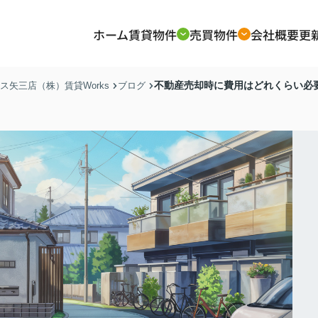
ホーム
賃貸物件
売買物件
会社概要
更
不動産売却時に費用はどれくらい必
矢三店（株）賃貸Works
ブログ