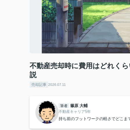
不動産売却時に費用はどれくら
説
売却記事
2026.07.11
篠原 大輔
筆者
不動産キャリア5年
持ち前のフットワークの軽さでどこま