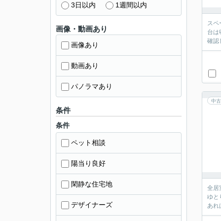
3日以内
1週間以内
スペ
画像・動画あり
台は
確認
画像あり
動画あり
パノラマあり
中古
条件
条件
ペット相談
陽当り良好
閑静な住宅地
全居
ゆと
デザイナーズ
あれ