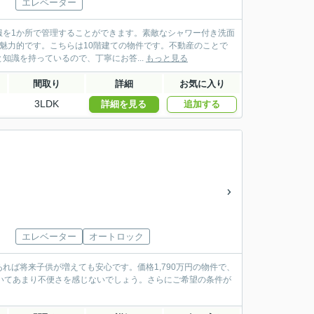
エレベーター
服を1か所で管理することができます。素敵なシャワー付き洗面
も魅力的です。こちらは10階建ての物件です。不動産のことで
識を持っているので、丁寧にお答...
もっと見る
間取り
詳細
お気に入り
3LDK
詳細を見る
追加する
エレベーター
オートロック
ば将来子供が増えても安心です。価格1,790万円の物件で、
いてあまり不便さを感じないでしょう。さらにご希望の条件が