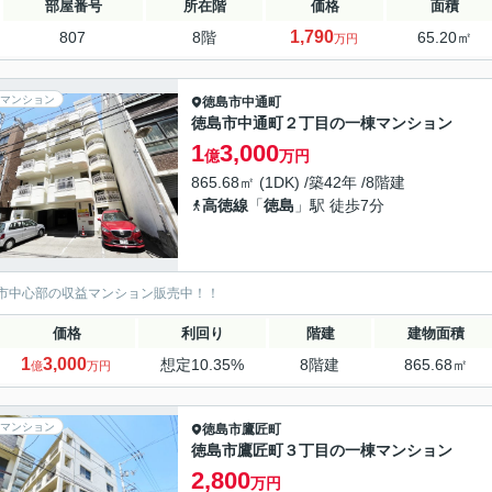
部屋番号
所在階
価格
面積
1,790
807
8階
65.20㎡
万円
マンション
徳島市
中通町
徳島市中通町２丁目の一棟マンション
1
3,000
億
万円
865.68㎡ (1DK) /築42年 /8階建
高徳線
「
徳島
」駅 徒歩7分
市中心部の収益マンション販売中！！
価格
利回り
階建
建物面積
1
3,000
想定10.35%
8階建
865.68㎡
億
万円
マンション
徳島市
鷹匠町
徳島市鷹匠町３丁目の一棟マンション
2,800
万円