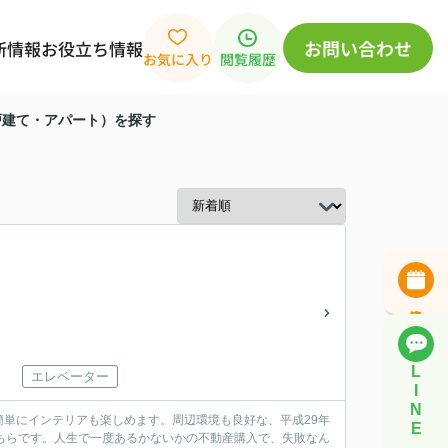
お問い合わせ
新情報
お役立ち情報
お気に入り
閲覧履歴
戸建て・アパート）を探す
L
エレベーター
I
N
単にインテリアも楽しめます。周辺環境も良好な、平成29年
E
ちらです。人生で一度あるかないかの不動産購入で、失敗なん