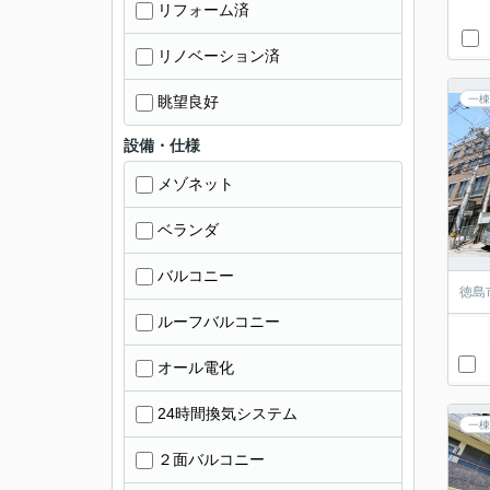
リフォーム済
リノベーション済
眺望良好
一棟
設備・仕様
メゾネット
ベランダ
バルコニー
徳島
ルーフバルコニー
オール電化
24時間換気システム
一棟
２面バルコニー