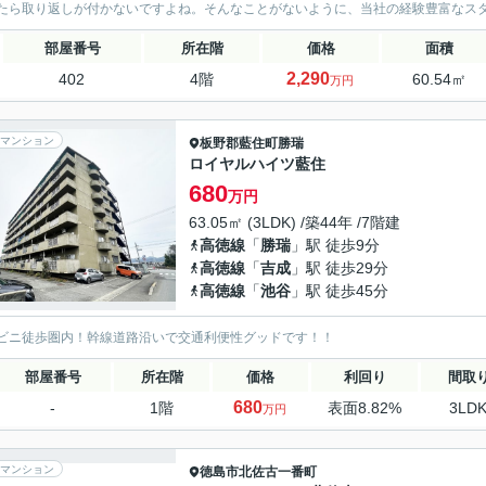
たら取り返しが付かないですよね。そんなことがないように、当社の経験豊富なス
部屋番号
所在階
価格
面積
2,290
402
4階
60.54㎡
万円
マンション
板野郡藍住町
勝瑞
ロイヤルハイツ藍住
680
万円
63.05㎡ (3LDK) /築44年 /7階建
高徳線
「
勝瑞
」駅 徒歩9分
高徳線
「
吉成
」駅 徒歩29分
高徳線
「
池谷
」駅 徒歩45分
ビニ徒歩圏内！幹線道路沿いで交通利便性グッドです！！
部屋番号
所在階
価格
利回り
間取
680
-
1階
表面8.82%
3LD
万円
マンション
徳島市
北佐古一番町