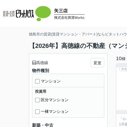
徳島市の賃貸(賃貸マンション・アパート)ならピタットハウス
【2026年】高徳線の不動産（マ
10
棟
高徳線
変更
中古
物件種別
マンション
投資用
区分マンション
一棟マンション
「ロ
1月
新築・中古