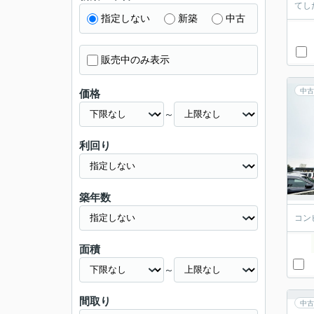
てし
指定しない
新築
中古
販売中のみ表示
中古
価格
～
利回り
築年数
コン
面積
～
間取り
中古