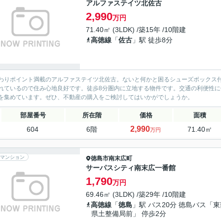
アルファステイツ北佐古
2,990
万円
71.40㎡ (3LDK) /築15年 /10階建
高徳線
「
佐古
」駅 徒歩8分
わりポイント満載のアルファステイツ北佐古。ないと何かと困るシューズボックス
れているので住み心地良好です。徒歩8分圏内に立地する物件です。交通の利便性
を集めています。ぜひ、不動産の購入をご検討してはいかがでしょうか。
部屋番号
所在階
価格
面積
2,990
604
6階
71.40㎡
万円
マンション
徳島市
南末広町
サーパスシティ南末広一番館
1,790
万円
69.46㎡ (3LDK) /築29年 /10階建
高徳線
「
徳島
」駅 バス20分 徳島バス「東
県土整備局前」 停歩2分