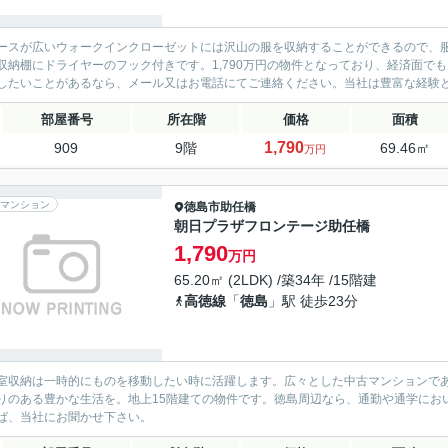
ースが広いウォークインクローゼットには沢山の服を収納することができるので、
収納棚にドライヤーのフック付きです。1,790万円の物件となっており、経済面で
したいことがあるなら、メール又はお電話にてご連絡ください。当社は豊富な経験と知
部屋番号
所在階
価格
面積
1,790
909
9階
69.46㎡
万円
マンション
徳島市
助任橋
朝日プラザフロンテージ助任橋
1,790
万円
65.20㎡ (2LDK) /築34年 /15階建
高徳線
「
徳島
」駅 徒歩23分
室収納は一時的にものを移動したい時に活躍します。広々とした中古マンションであれ
りのある豊かな生活を。地上15階建ての物件です。徳島周辺なら、通勤や通学にお
ば、当社にお聞かせ下さい。