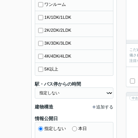
ワンルーム
1K/1DK/1LDK
2K/2DK/2LDK
3K/3DK/3LDK
こだ
備さ
4K/4DK/4LDK
注目
5K以上
駅・バス停からの時間
中古
建物構造
追加する
情報公開日
指定しない
本日