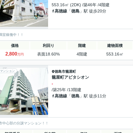
553.16㎡ (2DK) /築46年 /4階建
高徳線
「
徳島
」駅 徒歩20分
満室稼働中！！
価格
利回り
階建
建物面積
2,800
表面18.60%
4階建
553.16㎡
万円
マンション
徳島市
籠屋町
籠屋町アビタシオン
-
/築25年 /13階建
高徳線
「
徳島
」駅 徒歩11分
市中心部の分譲マンション！！