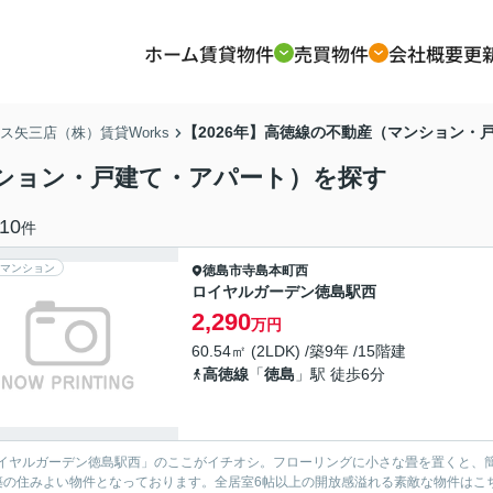
ホーム
賃貸物件
売買物件
会社概要
更
【2026年】高徳線の不動産（マンション・
矢三店（株）賃貸Works
ンション・戸建て・アパート）を探す
10
件
マンション
徳島市
寺島本町西
ロイヤルガーデン徳島駅西
2,290
万円
60.54㎡ (2LDK) /築9年 /15階建
高徳線
「
徳島
」駅 徒歩6分
イヤルガーデン徳島駅西」のここがイチオシ。フローリングに小さな畳を置くと、簡
築の住みよい物件となっております。全居室6帖以上の開放感溢れる素敵な物件はこ