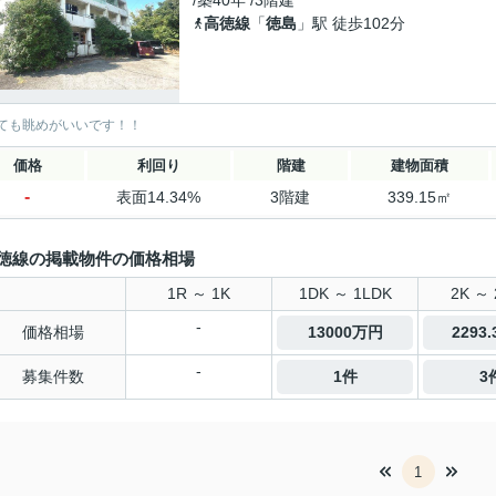
/築40年 /3階建
高徳線
「
徳島
」駅 徒歩102分
ても眺めがいいです！！
価格
利回り
階建
建物面積
-
表面14.34%
3階建
339.15㎡
徳線の掲載物件の価格相場
1R ～ 1K
1DK ～ 1LDK
2K ～ 
-
価格相場
13000万円
2293
-
募集件数
1件
3
1