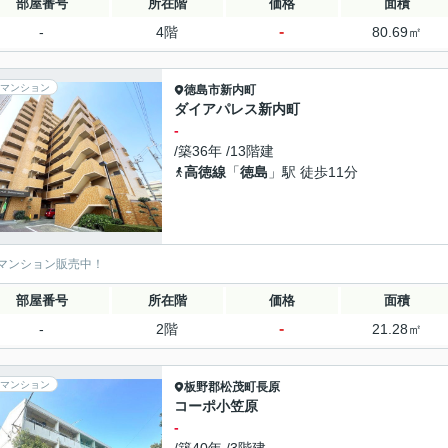
部屋番号
所在階
価格
面積
-
-
4階
80.69㎡
マンション
徳島市
新内町
ダイアパレス新内町
-
/築36年 /13階建
高徳線
「
徳島
」駅 徒歩11分
マンション販売中！
部屋番号
所在階
価格
面積
-
-
2階
21.28㎡
マンション
板野郡松茂町
長原
コーポ小笠原
-