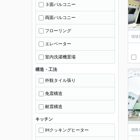
３面バルコニー
両面バルコニー
フローリング
現状
エレベーター
室内洗濯機置場
構造・工法
中古
外観タイル張り
免震構造
耐震構造
キッチン
IHクッキングヒーター
徳島