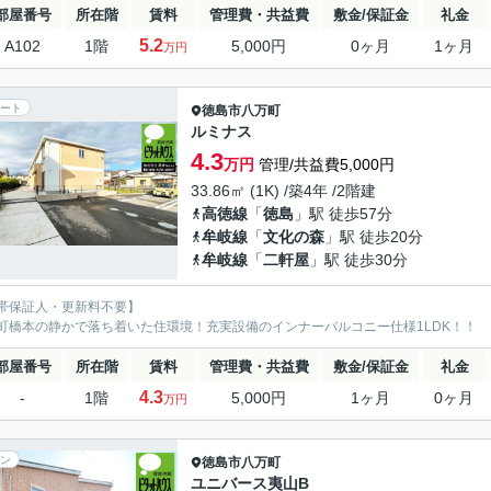
部屋番号
所在階
賃料
管理費・共益費
敷金/保証金
礼金
5.2
A102
1階
5,000円
0ヶ月
1ヶ月
万円
ート
徳島市
八万町
ルミナス
4.3
万円
管理/共益費5,000円
33.86㎡ (1K) /築4年 /2階建
高徳線
「
徳島
」駅 徒歩57分
牟岐線
「
文化の森
」駅 徒歩20分
牟岐線
「
二軒屋
」駅 徒歩30分
帯保証人・更新料不要】
町橋本の静かで落ち着いた住環境！充実設備のインナーバルコニー仕様1LDK！！
部屋番号
所在階
賃料
管理費・共益費
敷金/保証金
礼金
4.3
-
1階
5,000円
1ヶ月
0ヶ月
万円
ン
徳島市
八万町
ユニバース夷山B