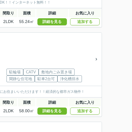
LDK！！インターネット無料！！
間取り
面積
詳細
お気に入り
2LDK
55.24㎡
詳細を見る
追加する
駐輪場
CATV
敷地内ごみ置き場
閑静な住宅地
駐車2台可
浄化槽排水
適にお住まいいただけます！！経済的な都市ガス物件！
間取り
面積
詳細
お気に入り
2LDK
58.00㎡
詳細を見る
追加する