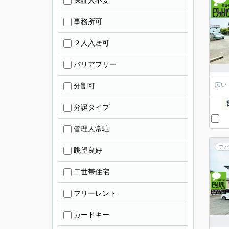
保証人不要
事務所可
２人入居可
バリアフリー
広い
分割可
分譲タイプ
管理人常駐
アパ
眺望良好
二世帯住宅
フリーレント
カードキー