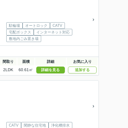
駐輪場
オートロック
CATV
宅配ボックス
インターネット対応
敷地内ごみ置き場
間取り
面積
詳細
お気に入り
2LDK
60.61㎡
詳細を見る
追加する
CATV
閑静な住宅地
浄化槽排水