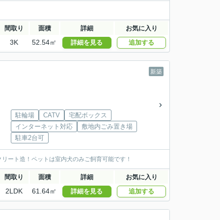
間取り
面積
詳細
お気に入り
3K
52.54㎡
詳細を見る
追加する
新築
駐輪場
CATV
宅配ボックス
インターネット対応
敷地内ごみ置き場
駐車2台可
クリート造！ペットは室内犬のみご飼育可能です！
間取り
面積
詳細
お気に入り
2LDK
61.64㎡
詳細を見る
追加する