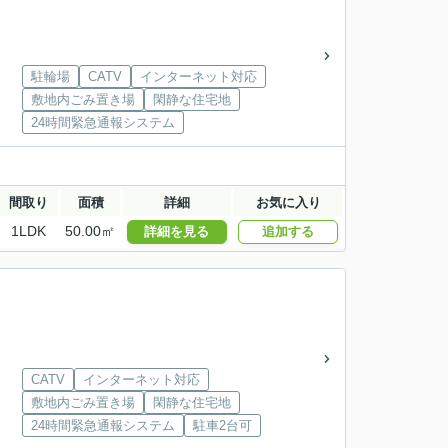
駐輪場
CATV
インターネット対応
敷地内ごみ置き場
閑静な住宅地
24時間緊急通報システム
間取り
面積
詳細
お気に入り
1LDK
50.00㎡
詳細を見る
追加する
CATV
インターネット対応
敷地内ごみ置き場
閑静な住宅地
24時間緊急通報システム
駐車2台可