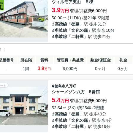
ウィルモア夷山 Ｂ棟
3.9
万円
管理/共益費6,000円
50.00㎡ (1LDK) /築21年 /2階建
高徳線
「
徳島
」駅 徒歩51分
牟岐線
「
文化の森
」駅 徒歩10分
牟岐線
「
二軒屋
」駅 徒歩21分
！！
部屋番号
所在階
賃料
管理費・共益費
敷金/保証金
礼金
3.9
-
1階
6,000円
0ヶ月
0ヶ月
万円
ート
徳島市
八万町
シャーメゾン八万 5番館
5.4
万円
管理/共益費5,000円
52.54㎡ (3K) /築25年 /2階建
高徳線
「
徳島
」駅 徒歩49分
牟岐線
「
文化の森
」駅 徒歩4分
牟岐線
「
二軒屋
」駅 徒歩19分