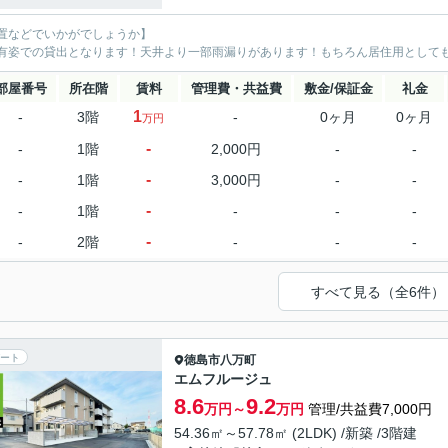
置などでいかがでしょうか】
有姿での貸出となります！天井より一部雨漏りがあります！もちろん居住用としても
部屋番号
所在階
賃料
管理費・共益費
敷金/保証金
礼金
1
-
3階
-
0ヶ月
0ヶ月
万円
-
-
1階
2,000円
-
-
-
-
1階
3,000円
-
-
-
-
1階
-
-
-
-
-
2階
-
-
-
すべて見る（全6件）
ート
徳島市
八万町
エムフルージュ
8.6
9.2
万円～
万円
管理/共益費7,000円
54.36㎡～57.78㎡ (2LDK) /新築 /3階建