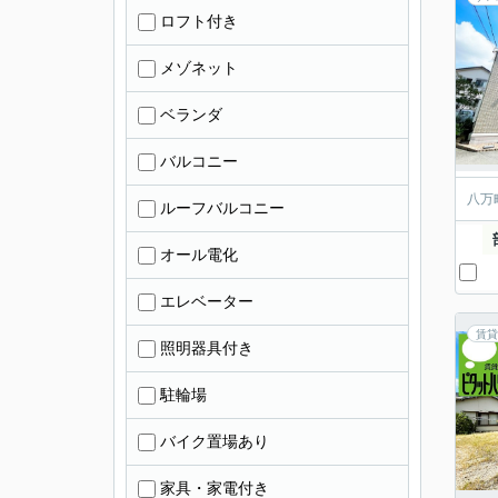
ロフト付き
メゾネット
ベランダ
バルコニー
八万
ルーフバルコニー
オール電化
エレベーター
賃貸
照明器具付き
駐輪場
バイク置場あり
家具・家電付き