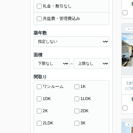
礼金・敷引なし
共益費・管理費込み
アパ
築年数
面積
～
間取り
【連
ワンルーム
1K
八万
1DK
1LDK
2K
2DK
2LDK
3K
タウ