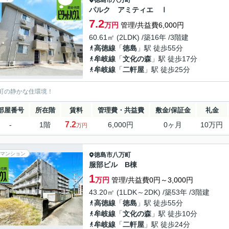
徳島市
八万町
パルク アミティエ Ⅰ
7.2
万円
管理/共益費6,000円
60.61㎡ (2LDK) /築16年 /3階建
高徳線
「
徳島
」駅 徒歩55分
牟岐線
「
文化の森
」駅 徒歩17分
牟岐線
「
二軒屋
」駅 徒歩25分
町の静かな住環境！
部屋番号
所在階
賃料
管理費・共益費
敷金/保証金
礼金
7.2
-
1階
6,000円
0ヶ月
10万円
万円
マンション
徳島市
八万町
服部ビル B棟
1
万円
管理/共益費0円～3,000円
43.20㎡ (1LDK～2DK) /築53年 /3階建
高徳線
「
徳島
」駅 徒歩55分
牟岐線
「
文化の森
」駅 徒歩10分
牟岐線
「
二軒屋
」駅 徒歩24分