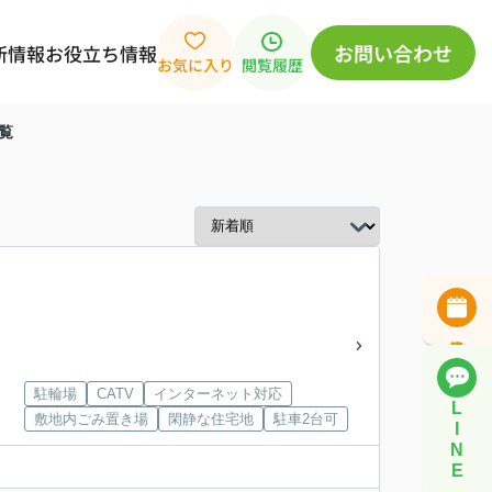
お問い合わせ
新情報
お役立ち情報
お気に入り
閲覧履歴
覧
駐輪場
CATV
インターネット対応
L
敷地内ごみ置き場
閑静な住宅地
駐車2台可
I
N
E