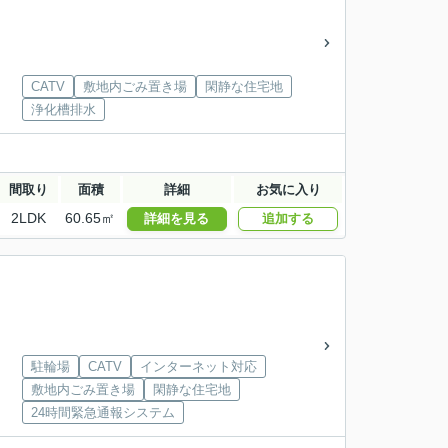
CATV
敷地内ごみ置き場
閑静な住宅地
浄化槽排水
間取り
面積
詳細
お気に入り
2LDK
60.65㎡
詳細を見る
追加する
駐輪場
CATV
インターネット対応
敷地内ごみ置き場
閑静な住宅地
24時間緊急通報システム