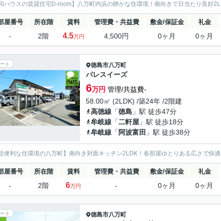
和ハウスの賃貸住宅D-room】八万町内浜の静かな住環境！南向きで日当たり良好2
部屋番号
所在階
賃料
管理費・共益費
敷金/保証金
礼金
4.5
-
2階
4,500円
0ヶ月
0ヶ月
万円
ート
徳島市
八万町
パレスイーズ
6
万円
管理/共益費-
58.00㎡ (2LDK) /築24年 /2階建
高徳線
「
徳島
」駅 徒歩47分
牟岐線
「
二軒屋
」駅 徒歩18分
牟岐線
「
阿波富田
」駅 徒歩38分
活便利な住環境の八万町】南向き対面キッチン2LDK！各部屋ゆとりある広さで快
部屋番号
所在階
賃料
管理費・共益費
敷金/保証金
礼金
6
-
2階
-
0ヶ月
0ヶ月
万円
ート
徳島市
八万町