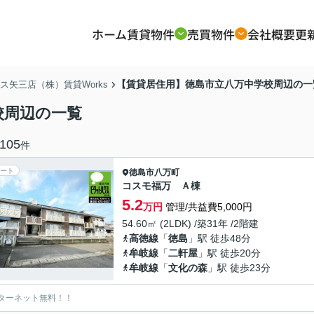
ホーム
賃貸物件
売買物件
会社概要
更
【賃貸居住用】徳島市立八万中学校周辺の一
矢三店（株）賃貸Works
校周辺の一覧
105
件
ート
徳島市
八万町
コスモ福万 Ａ棟
5.2
万円
管理/共益費5,000円
54.60㎡ (2LDK) /築31年 /2階建
高徳線
「
徳島
」駅 徒歩48分
牟岐線
「
二軒屋
」駅 徒歩20分
牟岐線
「
文化の森
」駅 徒歩23分
ターネット無料！！