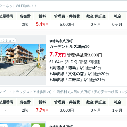
ターネットWi-Fi無料！！
部屋番号
所在階
賃料
管理費・共益費
敷金/保証金
礼金
5.4
-
2階
5,000円
0ヶ月
0ヶ月
万円
マンション
徳島市
八万町
ガーデンヒルズ城南10
7.7
万円
管理/共益費3,000円
61.64㎡ (2LDK) /新築 /3階建
高徳線
「
徳島
」駅 徒歩49分
牟岐線
「
文化の森
」駅 徒歩20分
牟岐線
「
二軒屋
」駅 徒歩21分
ンビニ・ドラッグストア徒歩圏内】生活便利で人気の八万町！安心安全の鉄筋コン
部屋番号
所在階
賃料
管理費・共益費
敷金/保証金
礼金
7.7
-
2階
3,000円
0ヶ月
1ヶ月
万円
ート