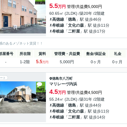
5.5
万円
管理/共益費5,000円
60.65㎡ (2LDK) /築20年 /2階建
高徳線
「
徳島
」駅 徒歩46分
牟岐線
「
文化の森
」駅 徒歩11分
牟岐線
「
二軒屋
」駅 徒歩17分
感のあるメゾネット賃貸！！
部屋番号
所在階
賃料
管理費・共益費
敷金/保証金
礼金
5.5
-
1-2階
5,000円
0ヶ月
0ヶ月
万円
ート
徳島市
八万町
マリレーヴ内浜
4.5
万円
管理/共益費4,500円
55.24㎡ (2LDK) /築31年 /2階建
高徳線
「
徳島
」駅 徒歩44分
牟岐線
「
文化の森
」駅 徒歩11分
牟岐線
「
二軒屋
」駅 徒歩14分