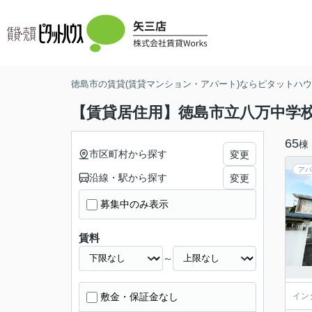
徳島市の賃貸(賃貸マンション・アパート)ならピタットハウス
【賃貸居住用】徳島市立八万中学
65
棟
市区町村から探す
変更
アパ
沿線・駅から探す
変更
募集中のみ表示
賃料
～
敷金・保証金なし
イン