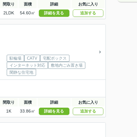
間取り
面積
詳細
お気に入り
2LDK
54.60㎡
詳細を見る
追加する
駐輪場
CATV
宅配ボックス
インターネット対応
敷地内ごみ置き場
閑静な住宅地
間取り
面積
詳細
お気に入り
1K
33.86㎡
詳細を見る
追加する