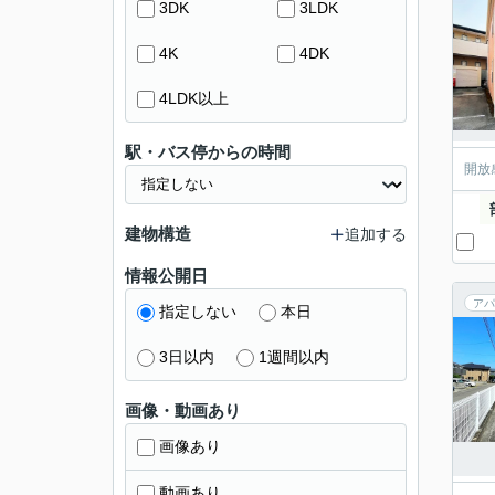
3DK
3LDK
4K
4DK
4LDK以上
駅・バス停からの時間
開放
建物構造
追加する
情報公開日
アパ
指定しない
本日
3日以内
1週間以内
画像・動画あり
画像あり
動画あり