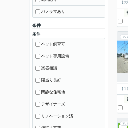
【大
パノラマあり
条件
条件
アパ
ペット飼育可
ペット専用設備
楽器相談
陽当り良好
【生
閑静な住宅地
デザイナーズ
リノベーション済
アパ