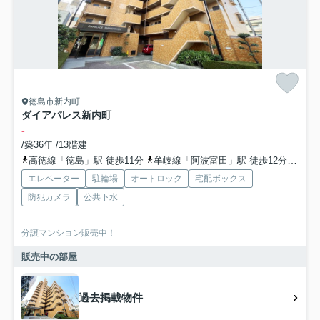
徳島市新内町
ダイアパレス新内町
-
/築36年 /13階建
高徳線「徳島」駅 徒歩11分
牟岐線「阿波富田」駅 徒歩12分
牟岐
エレベーター
駐輪場
オートロック
宅配ボックス
防犯カメラ
公共下水
分譲マンション販売中！
販売中の部屋
過去掲載物件