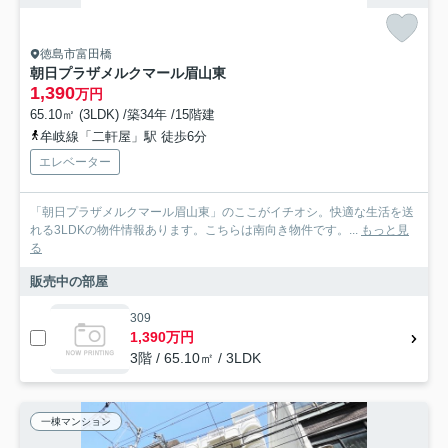
徳島市富田橋
朝日プラザメルクマール眉山東
1,390
万円
65.10㎡ (3LDK) /築34年 /15階建
牟岐線「二軒屋」駅 徒歩6分
エレベーター
「朝日プラザメルクマール眉山東」のここがイチオシ。快適な生活を送
れる3LDKの物件情報あります。こちらは南向き物件です。...
もっと見
る
販売中の部屋
309
1,390万円
3階 / 65.10㎡ / 3LDK
一棟マンション