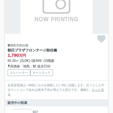
徳島市助任橋
朝日プラザフロンテージ助任橋
1,790
万円
65.20㎡ (2LDK) /築34年 /15階建
高徳線「徳島」駅 徒歩23分
エレベーター
オートロック
全居室収納は一時的にものを移動したい時に活躍します。広々とした中
古マンションであれば将来子供が増えても安心です。価格1,...
もっと見
る
販売中の部屋
807