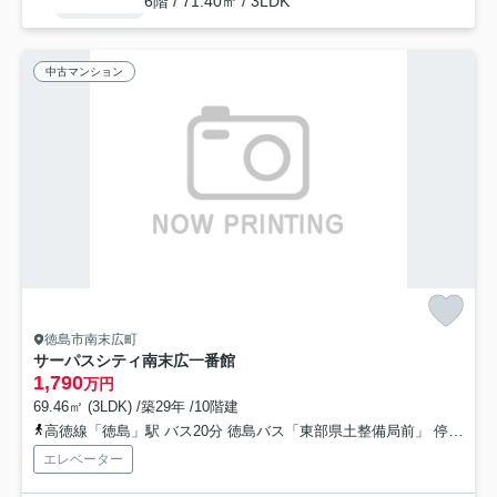
6階 / 71.40㎡ / 3LDK
中古マンション
徳島市南末広町
サーパスシティ南末広一番館
1,790
万円
69.46㎡ (3LDK) /築29年 /10階建
高徳線「徳島」駅 バス20分 徳島バス「東部県土整備局前」 停歩2分
エレベーター