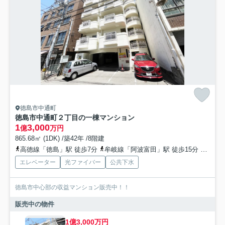
徳島市中通町
徳島市中通町２丁目の一棟マンション
1
3,000
億
万円
865.68㎡ (1DK) /築42年 /8階建
高徳線「徳島」駅 徒歩7分
牟岐線「阿波富田」駅 徒歩15分
牟岐線
エレベーター
光ファイバー
公共下水
徳島市中心部の収益マンション販売中！！
販売中の物件
1億3,000万円