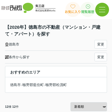
お気に入り
閲覧履歴
【2026年】徳島市の不動産（マンション・戸建
て・アパート）を探す
徳島市
変更
条件から探す
変更
おすすめのエリア
徳島市
/
板野郡藍住町
/
板野郡松茂町
12
棟
12
件