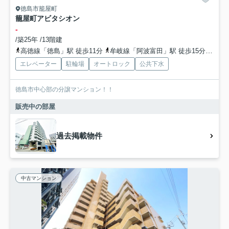
徳島市籠屋町
籠屋町アビタシオン
-
/築25年 /13階建
高徳線「徳島」駅 徒歩11分
牟岐線「阿波富田」駅 徒歩15分
牟岐
エレベーター
駐輪場
オートロック
公共下水
徳島市中心部の分譲マンション！！
販売中の部屋
過去掲載物件
中古マンション