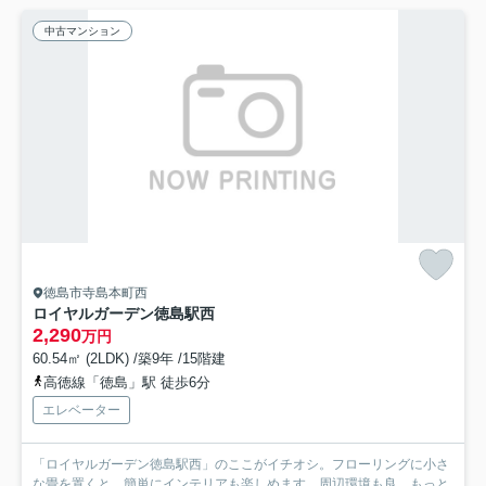
中古マンション
徳島市寺島本町西
ロイヤルガーデン徳島駅西
2,290
万円
60.54㎡ (2LDK) /築9年 /15階建
高徳線「徳島」駅 徒歩6分
エレベーター
「ロイヤルガーデン徳島駅西」のここがイチオシ。フローリングに小さ
な畳を置くと、簡単にインテリアも楽しめます。周辺環境も良...
もっと