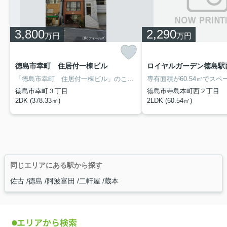
3,800
2,290
万円
万円
徳島市幸町 住居付一棟ビル
ロイヤルガーデン徳島駅西
「徳島市幸町 住居付一棟ビル」のここがイチオシ。快適な環境と機能的な設備のある3,800万円の物件です。駅から徒歩11分の物件はいかがですか。傾斜地よりも工事費をダウンさせやすいのが平坦地です。現在空地であっても将来その土地に高い建物が立つ可能性が高い商業地域。土地面積は82.95㎡(公簿)でイチオシ。
徳島市幸町３丁目
徳島市寺島本町西２丁目
2DK (378.33㎡)
2LDK (60.54㎡)
同じエリアにある駅から探す
佐古
徳島
阿波富田
二軒屋
蔵本
エリアから検索