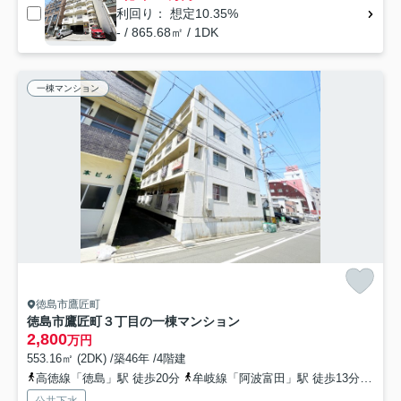
利回り： 想定10.35%
- / 865.68㎡ / 1DK
一棟マンション
徳島市鷹匠町
徳島市鷹匠町３丁目の一棟マンション
2,800
万円
553.16㎡ (2DK) /築46年 /4階建
高徳線「徳島」駅 徒歩20分
牟岐線「阿波富田」駅 徒歩13分
牟岐
公共下水