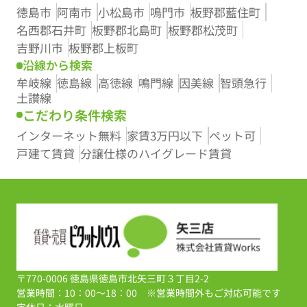
徳島市
阿南市
小松島市
鳴門市
板野郡藍住町
名西郡石井町
板野郡北島町
板野郡松茂町
吉野川市
板野郡上板町
沿線から検索
牟岐線
徳島線
高徳線
鳴門線
因美線
智頭急行
土讃線
こだわり条件検索
インターネット無料
家賃3万円以下
ペット可
戸建て賃貸
分譲仕様のハイグレード賃貸
〒770-0006 徳島県徳島市北矢三町３丁目2-2
営業時間：10：00～18：00 ※営業時間外もご対応可能です
定休日：水曜日