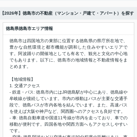
【2026年】徳島市の不動産（マンション・戸建て・アパート）を探す
徳島県徳島市エリア情報
徳島市は四国地方の東部に位置する徳島県の県庁所在地で、
豊かな自然環境と都市機能が調和した住みやすいエリアで
す。阿波踊りの開催地としても有名で、観光と文化の中心地
でもあります。以下に、徳島市の地域情報と不動産情報をま
とめます。
【地域情報】
1. 交通アクセス
- 鉄道・バス: 徳島市内にはJR徳島駅が中心にあり、徳島線や
牟岐線が接続しています。市内の移動はバスが主要な交通手
段で、徳島バスが市内各地を結んでいます。また、高速バス
を使えば大阪や神戸など、関西圏へのアクセスも良好です。
- 車: 徳島自動車道や国道11号線が市内を走っており、車での
移動が便利です。四国各地や関西方面へもアクセスしやすい
です。
- 空港: 徳島阿波おどり空港が車で30分程度の距離にあり、東