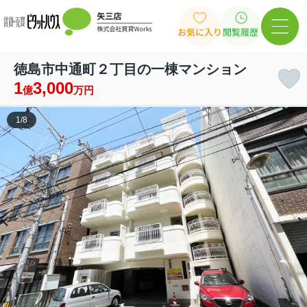
お気に入り
閲覧履歴
徳島市中通町２丁目の一棟マンション
1
3,000
億
万円
1
/
8