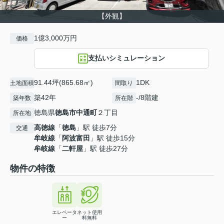
【外観】
1億3,000万円
価格
支払いシミュレーション
91.44坪(865.68㎡)
1DK
土地面積
間取り
築42年
-/8階建
築年数
所在階
徳島県
徳島市
中通町
２丁目
所在地
高徳線
「
徳島
」駅 徒歩7分
交通
牟岐線
「
阿波富田
」駅 徒歩15分
牟岐線
「
二軒屋
」駅 徒歩27分
物件の特徴
エレベータ
ネット使用
ー
料無料