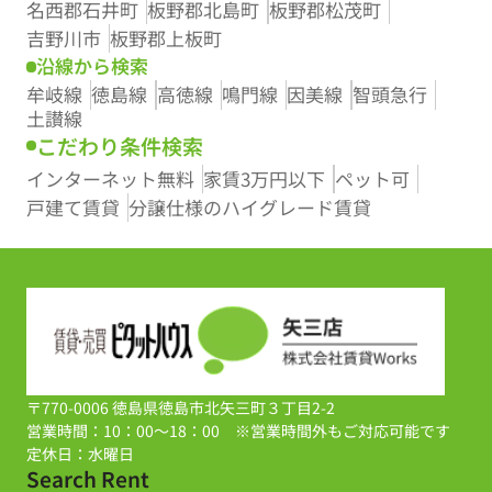
名西郡石井町
板野郡北島町
板野郡松茂町
吉野川市
板野郡上板町
沿線から検索
牟岐線
徳島線
高徳線
鳴門線
因美線
智頭急行
土讃線
こだわり条件検索
インターネット無料
家賃3万円以下
ペット可
戸建て賃貸
分譲仕様のハイグレード賃貸
〒770-0006 徳島県徳島市北矢三町３丁目2-2
営業時間：10：00～18：00 ※営業時間外もご対応可能です
定休日：水曜日
Search Rent