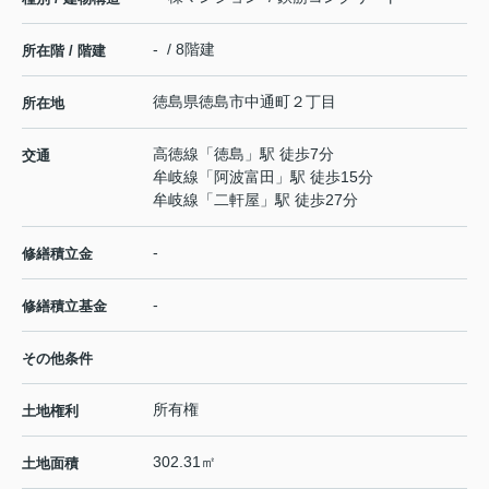
- / 8階建
所在階 / 階建
徳島県
徳島市
中通町
２丁目
所在地
高徳線
「
徳島
」駅 徒歩7分
交通
牟岐線
「
阿波富田
」駅 徒歩15分
牟岐線
「
二軒屋
」駅 徒歩27分
-
修繕積立金
-
修繕積立基金
その他条件
所有権
土地権利
302.31㎡
土地面積