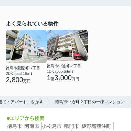
よく見られている物件
徳島市中通町２丁目
徳島市鷹匠町３丁目
1DK (865.68㎡)
2DK (553.16㎡)
1
3,000
2,800
億
万円
万円
戸建て・アパート）を探す
徳島市中通町２丁目の一棟マンション
エリアから検索
徳島市
阿南市
小松島市
鳴門市
板野郡藍住町