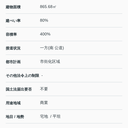
865.68㎡
建物面積
80%
建ぺい率
400%
容積率
一方(南 公道)
接道状況
市街化区域
都市計画
-
その他法令上の制限
不要
国土法届出要否
商業
用途地域
宅地 / 平坦
地目 / 地勢