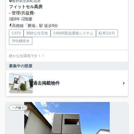
板野郡北島町高房
フィットセル高房
-
管理/共益費-
/築8年 /2階建
高徳線「勝瑞」駅 徒歩9分
CATV
閑静な住宅地
24時間緊急通報システム
駐車2台可
浄化槽排水
静かな住環境です！！
募集中の部屋
過去掲載物件
一戸建て