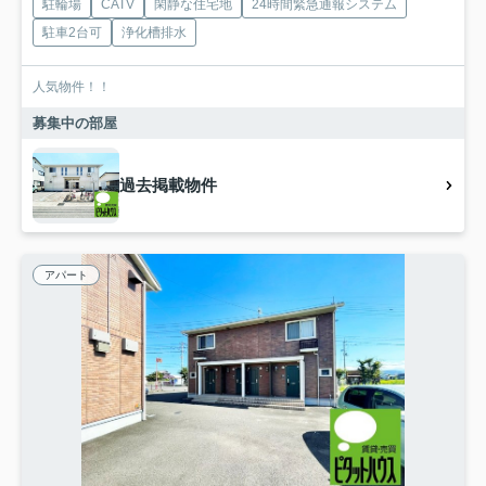
駐輪場
CATV
閑静な住宅地
24時間緊急通報システム
駐車2台可
浄化槽排水
人気物件！！
募集中の部屋
過去掲載物件
アパート