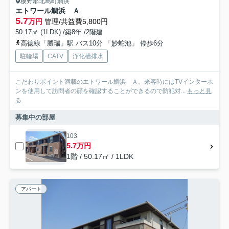
板野郡北島町鯛浜
エトワール鯛浜 Ａ
5.7
万円
管理/共益費5,800円
50.17㎡ (1LDK) /築8年 /2階建
高徳線「勝瑞」駅 バス10分 「妙蛇池」 停歩6分
駐輪場
CATV
浄化槽排水
こだわりポイント満載のエトワール鯛浜 Ａ。来客時にはTVインターホ
ンを使用して訪問者の顔を確認することができるので防犯対...
もっと見
る
募集中の部屋
103
5.7万円
1階 / 50.17㎡ / 1LDK
アパート