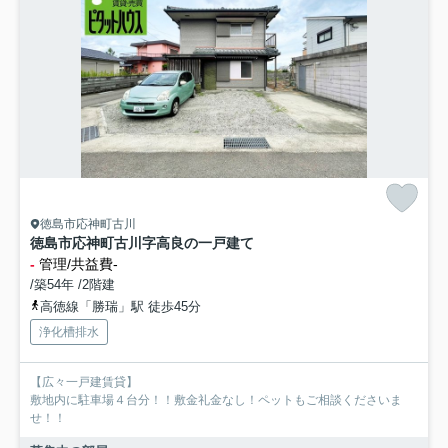
徳島市応神町古川
徳島市応神町古川字高良の一戸建て
-
管理/共益費-
/築54年 /2階建
高徳線「勝瑞」駅 徒歩45分
浄化槽排水
【広々一戸建賃貸】
敷地内に駐車場４台分！！敷金礼金なし！ペットもご相談くださいま
せ！！