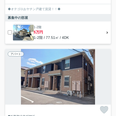
◆オテゴロおヤチン戸建て賃貸！！◆
募集中の部屋
1-2階
5万円
1-2階 / 77.51㎡ / 4DK
アパート