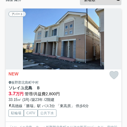
31
棟
32
件
アパート
NEW
板野郡北島町中村
ソレイユ北島 Ｂ
3.7
万円
管理/共益費2,800円
33.15㎡ (1R) /築23年 /2階建
高徳線「勝瑞」駅 バス3分 「東高房」 停歩6分
駐輪場
CATV
公共下水