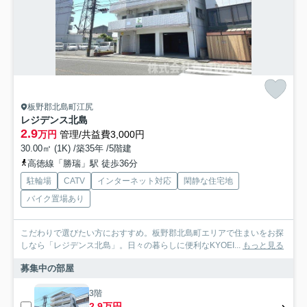
板野郡北島町江尻
レジデンス北島
2.9
万円
管理/共益費3,000円
30.00㎡ (1K) /築35年 /5階建
高徳線「勝瑞」駅 徒歩36分
駐輪場
CATV
インターネット対応
閑静な住宅地
バイク置場あり
こだわりで選びたい方におすすめ。板野郡北島町エリアで住まいをお探
しなら「レジデンス北島」。日々の暮らしに便利なKYOEI...
もっと見る
募集中の部屋
3階
2.9万円