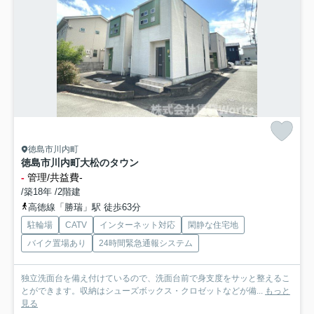
徳島市川内町
徳島市川内町大松のタウン
-
管理/共益費-
/築18年 /2階建
高徳線「勝瑞」駅 徒歩63分
駐輪場
CATV
インターネット対応
閑静な住宅地
バイク置場あり
24時間緊急通報システム
独立洗面台を備え付けているので、洗面台前で身支度をサッと整えるこ
とができます。収納はシューズボックス・クロゼットなどが備...
もっと
見る