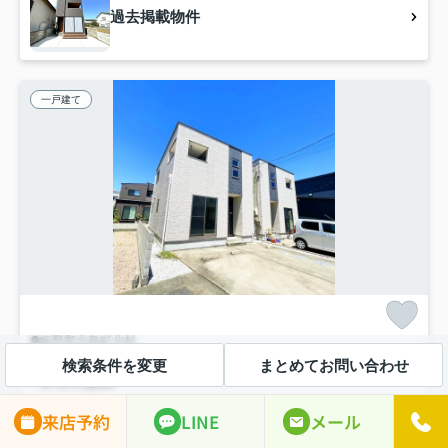
過去掲載物件
一戸建て
板野郡北島町北村
北島フィットセル
検索条件を変更
まとめてお問い合わせ
-
管理/共益費-
/築13年 /2階建
来店予約
LINE
メール
高徳線「勝瑞」駅 徒歩44分