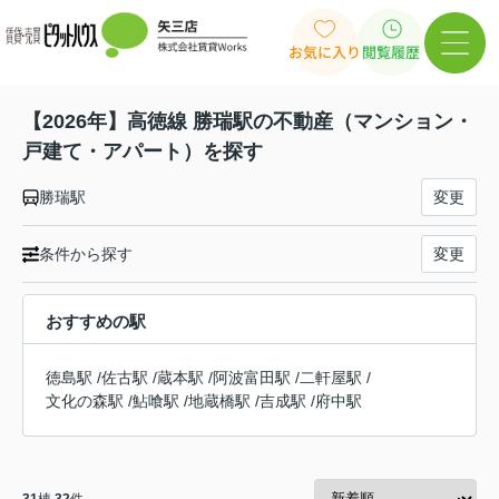
お気に入り
閲覧履歴
【2026年】高徳線 勝瑞駅の不動産（マンション・
戸建て・アパート）を探す
勝瑞駅
変更
条件から探す
変更
おすすめの駅
徳島駅
/
佐古駅
/
蔵本駅
/
阿波富田駅
/
二軒屋駅
/
文化の森駅
/
鮎喰駅
/
地蔵橋駅
/
吉成駅
/
府中駅