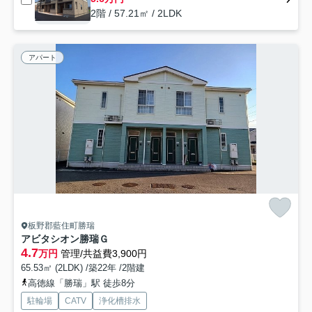
2階 / 57.21㎡ / 2LDK
アパート
板野郡藍住町勝瑞
アビタシオン勝瑞Ｇ
4.7
万円
管理/共益費3,900円
65.53㎡ (2LDK) /築22年 /2階建
高徳線「勝瑞」駅 徒歩8分
駐輪場
CATV
浄化槽排水