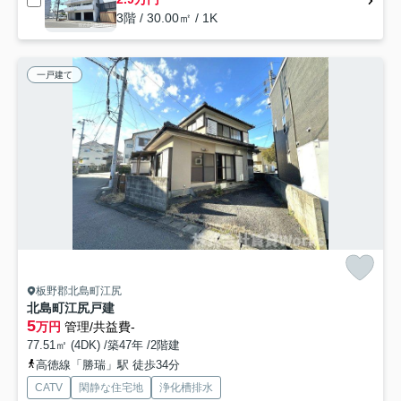
3階 / 30.00㎡ / 1K
一戸建て
板野郡北島町江尻
北島町江尻戸建
5
万円
管理/共益費-
77.51㎡ (4DK) /築47年 /2階建
高徳線「勝瑞」駅 徒歩34分
CATV
閑静な住宅地
浄化槽排水