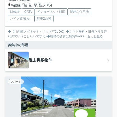
高徳線「勝瑞」駅 徒歩58分
駐輪場
CATV
インターネット対応
閑静な住宅地
バイク置場あり
駐車2台可
◆【川内町メゾネット・ペット可2LDK】◆ネット無料・日当たり良好
なのでいうことないですね♪◆徳島の賃貸は賃貸Works...
もっと見る
募集中の部屋
過去掲載物件
アパート