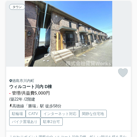
タウン
徳島市川内町
ウィルコート川内 D棟
-
管理/共益費5,000円
/築22年 /2階建
高徳線「勝瑞」駅 徒歩58分
駐輪場
CATV
インターネット対応
閑静な住宅地
バイク置場あり
駐車2台可