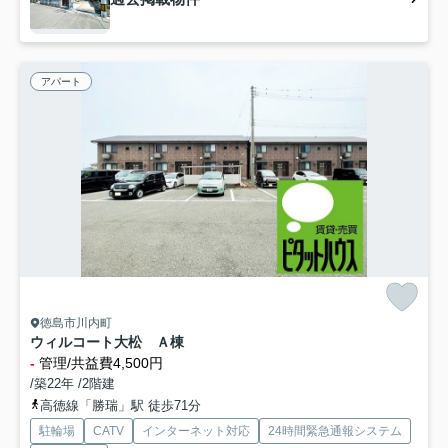
アパート
徳島市川内町
ウィルコート大松 Ａ棟
-
管理/共益費4,500円
/築22年 /2階建
高徳線「勝瑞」駅 徒歩71分
駐輪場
CATV
インターネット対応
24時間緊急通報システム