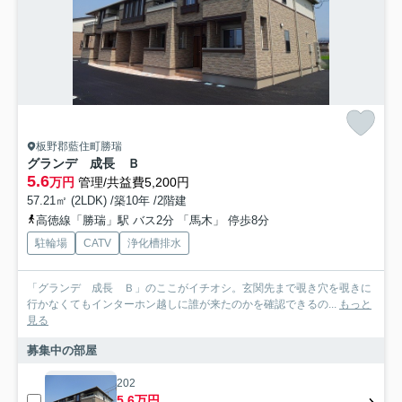
板野郡藍住町勝瑞
グランデ 成長 Ｂ
5.6
万円
管理/共益費5,200円
57.21㎡ (2LDK) /築10年 /2階建
高徳線「勝瑞」駅 バス2分 「馬木」 停歩8分
駐輪場
CATV
浄化槽排水
「グランデ 成長 Ｂ」のここがイチオシ。玄関先まで覗き穴を覗きに
行かなくてもインターホン越しに誰が来たのかを確認できるの...
もっと
見る
募集中の部屋
202
5.6万円