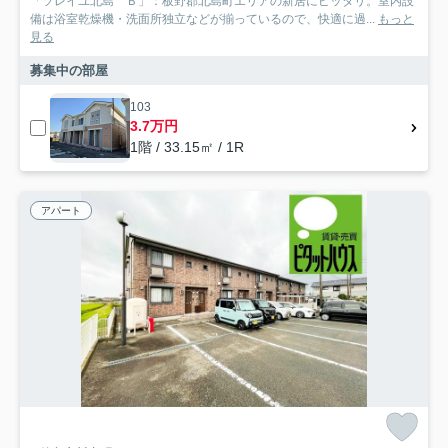
「ソレイユ北島 Ｂ」：板野郡北島町エリアの新居にピッタリ。室内設
備は浴室乾燥機・洗面所独立などが揃っているので、快適に過...
もっと
見る
募集中の部屋
103
3.7万円
1階 / 33.15㎡ / 1R
アパート