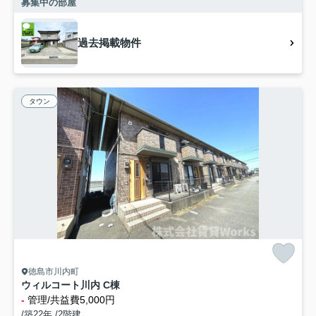
募集中の部屋
過去掲載物件
タウン
徳島市川内町
ウィルコート川内 C棟
-
管理/共益費5,000円
/築22年 /2階建