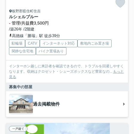
板野郡藍住町住吉
ルシェルブルー
-
管理/共益費3,500円
/築26年 /2階建
高徳線「勝瑞」駅 徒歩39分
駐輪場
CATV
インターネット対応
敷地内ごみ置き場
閑静な住宅地
バイク置場あり
インターホン越しに来訪者を確認できるので、トラブルを回避しやすく
なります。収納はクロゼット・シューズボックスなど豊富なの...
もっと
見る
募集中の部屋
過去掲載物件
一戸建て