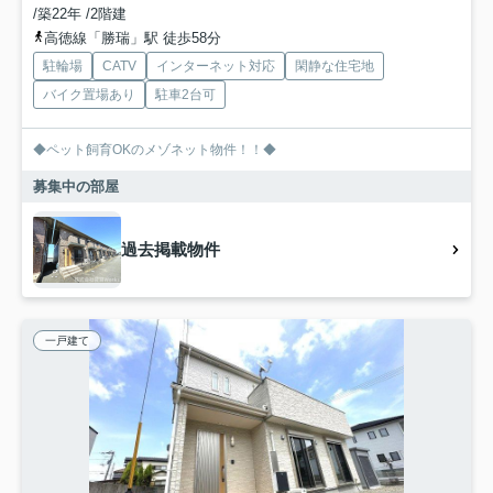
/築22年 /2階建
高徳線「勝瑞」駅 徒歩58分
駐輪場
CATV
インターネット対応
閑静な住宅地
バイク置場あり
駐車2台可
◆ペット飼育OKのメゾネット物件！！◆
募集中の部屋
過去掲載物件
一戸建て