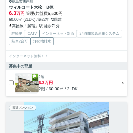
徳島市川内町
ウィルコート大松 B棟
6.3
万円
管理/共益費5,500円
60.00㎡ (2LDK) /築22年 /2階建
高徳線「勝瑞」駅 徒歩71分
駐輪場
CATV
インターネット対応
24時間緊急通報システム
駐車2台可
浄化槽排水
インターネット無料！！
募集中の部屋
2階
6.3万円
2階 / 60.00㎡ / 2LDK
賃貸マンション