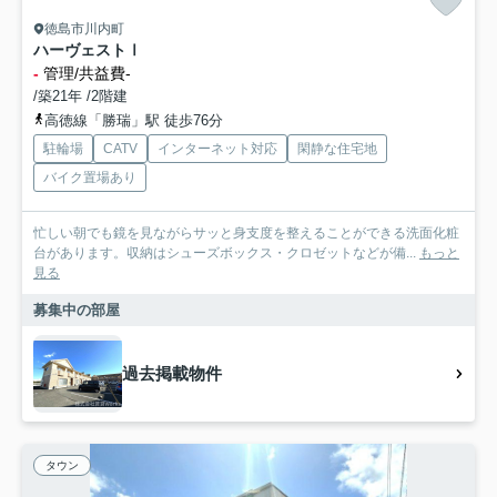
徳島市川内町
ハーヴェストⅠ
-
管理/共益費-
/築21年 /2階建
高徳線「勝瑞」駅 徒歩76分
駐輪場
CATV
インターネット対応
閑静な住宅地
バイク置場あり
忙しい朝でも鏡を見ながらサッと身支度を整えることができる洗面化粧
台があります。収納はシューズボックス・クロゼットなどが備...
もっと
見る
募集中の部屋
過去掲載物件
タウン