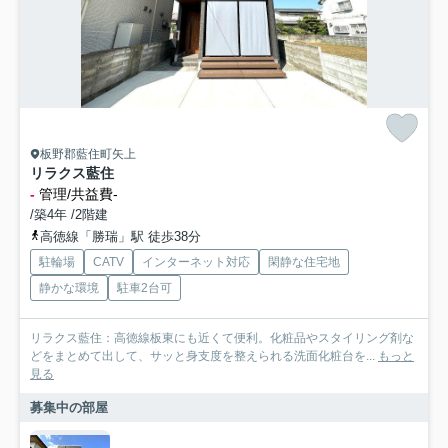
板野郡藍住町矢上
リラクス藍住
-
管理/共益費-
/築4年 /2階建
高徳線「勝瑞」駅 徒歩38分
駐輪場
CATV
インターネット対応
閑静な住宅地
静かな環境
駐車2台可
リラクス藍住：高徳線板東にも近くて便利。化粧品やスタイリング剤な
どをまとめて出して、サッと身支度を整えられる洗面化粧台を...
もっと
見る
募集中の部屋