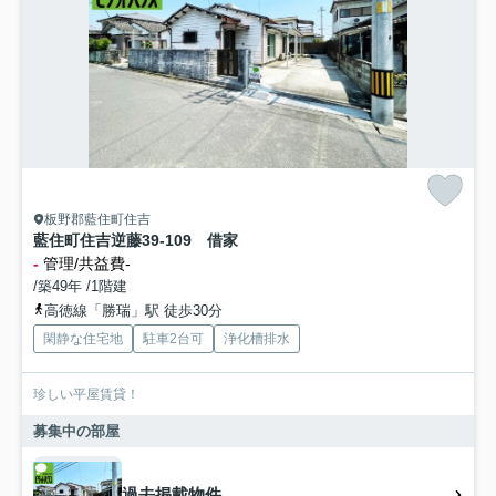
板野郡藍住町住吉
藍住町住吉逆藤39-109 借家
-
管理/共益費-
/築49年 /1階建
高徳線「勝瑞」駅 徒歩30分
閑静な住宅地
駐車2台可
浄化槽排水
珍しい平屋賃貸！
募集中の部屋
過去掲載物件