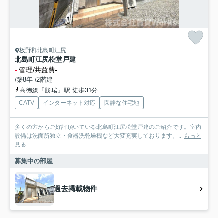
板野郡北島町江尻
北島町江尻松堂戸建
-
管理/共益費-
/築8年 /2階建
高徳線「勝瑞」駅 徒歩31分
CATV
インターネット対応
閑静な住宅地
多くの方からご好評頂いている北島町江尻松堂戸建のご紹介です。室内
設備は洗面所独立・食器洗乾燥機など大変充実しております。...
もっと
見る
募集中の部屋
過去掲載物件