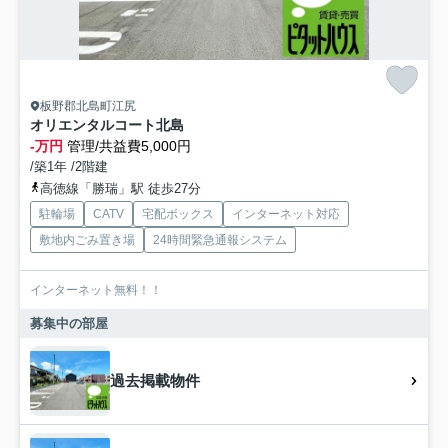
板野郡北島町江尻
オリエンタルコート北島
-万円
管理/共益費5,000円
/築1年 /2階建
高徳線「勝瑞」駅 徒歩27分
駐輪場
CATV
宅配ボックス
インターネット対応
敷地内ごみ置き場
24時間緊急通報システム
インターネット無料！！
募集中の部屋
過去掲載物件