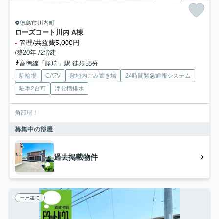
徳島市川内町
ローズコート川内 A棟
-
管理/共益費5,000円
/築20年 /2階建
高徳線「勝瑞」駅 徒歩58分
駐輪場
CATV
敷地内ごみ置き場
24時間緊急通報システム
駐車2台可
浄化槽排水
角部屋！
募集中の部屋
過去掲載物件
一戸建て