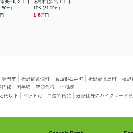
市南矢三町３丁目
徳島市北田宮１丁目
9.80㎡)
1DK (21.00㎡)
1.6
円
万円
鳴門市
板野郡藍住町
名西郡石井町
板野郡北島町
板野
鳴門線
因美線
智頭急行
土讃線
3万円以下
ペット可
戸建て賃貸
分譲仕様のハイグレード賃
Search Rent
Sea