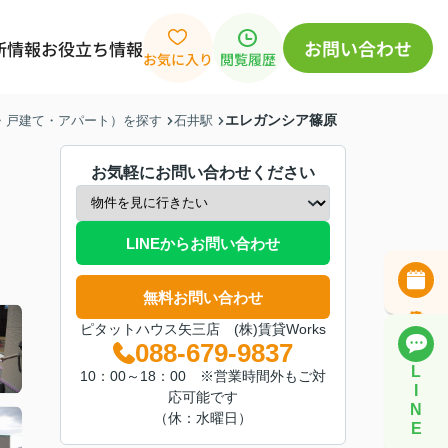
お問い合わせ
新情報
お役立ち情報
お気に入り
閲覧履歴
エレガンシア篠原
ン・戸建て・アパート）を探す
石井駅
お気軽にお問い合わせください
LINEからお問い合わせ
無料お問い合わせ
ピタットハウス矢三店 (株)賃貸Works
088-679-9837
L
10：00～18：00 ※営業時間外もご対
I
応可能です
N
（休：水曜日）
E