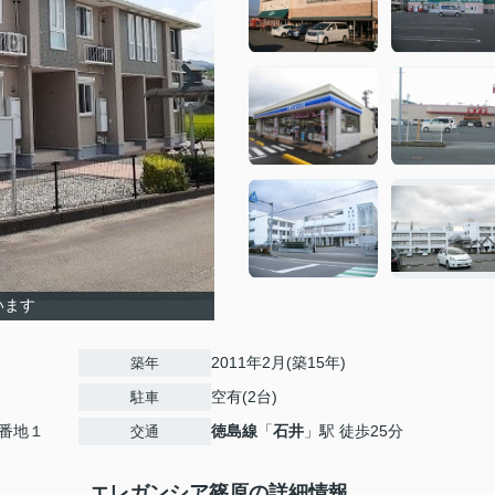
います
2011年2月(築15年)
築年
空有(2台)
駐車
番地１
徳島線
「
石井
」駅 徒歩25分
交通
エレガンシア篠原の詳細情報