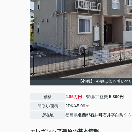
【外観】
外観は落ち着いて
4.85万円
管理/共益費
5,800円
価格
2DK/45.06㎡
間取り/面積
徳島県
名西郡石井町
石井
字白鳥９３
所在地
エレガンシア篠原の基本情報