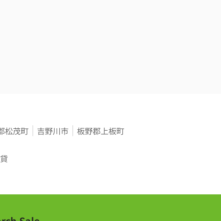
郡松茂町
吉野川市
板野郡上板町
貸
rch Sale