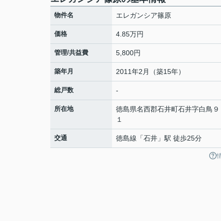
物件名
エレガンシア篠原
価格
4.85万円
管理/共益費
5,800円
築年月
2011年2月（築15年）
総戸数
-
所在地
徳島県
名西郡石井町
石井
字白鳥９
１
交通
徳島線
「
石井
」駅 徒歩25分