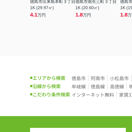
徳島市出来島本町３丁目
徳島市南矢三町３丁目
徳島
1K (29.97㎡)
1K (20.60㎡)
1K (1
4.1
1.8
1.8
万円
万円
万
エリアから検索
徳島市
阿南市
小松島市
沿線から検索
牟岐線
徳島線
高徳線
こだわり条件検索
インターネット無料
家賃