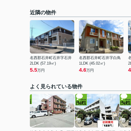
近隣の物件
名西郡石井町石井字石井
名西郡石井町石井字白鳥
2LDK (57.19㎡)
1LDK (45.02㎡)
2
5.5
4.6
4
万円
万円
よく見られている物件