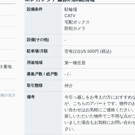
設備条件
駐輪場
CATV
宅配ボックス
防犯カメラ
設備(その他)
-
駐車場/月額
空有(2台)/5,500円 (税込)
用途地域
第一種住居
３番地
募集戸数 / 総戸数
- / -
取引態様
仲介
情報の見方
備考
今引っ越しをお考えの方におすすめ
が、こちらのアパートです。物件の
い合わせはお気軽にご連絡ください
探しいただいた物件でご不明な点が
いました場合もお気軽にお問い合わ
さい。