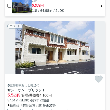
1階
5.3万円
1階 / 64.98㎡ / 2LDK
アパート
三好郡東みよし町足代
サン サン ブリッジⅠ
5.5
万円
管理/共益費4,100円
57.64㎡ (2LDK) /築9年 /2階建
徳島線「阿波加茂」駅 徒歩27分