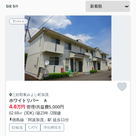
5
棟
5
件
アパート
三好郡東みよし町加茂
ホワイトリバー Ａ
4.6
万円
管理/共益費5,000円
62.69㎡ (3DK) /築23年 /2階建
徳島線「阿波加茂」駅 徒歩11分
駐輪場
CATV
浄化槽排水