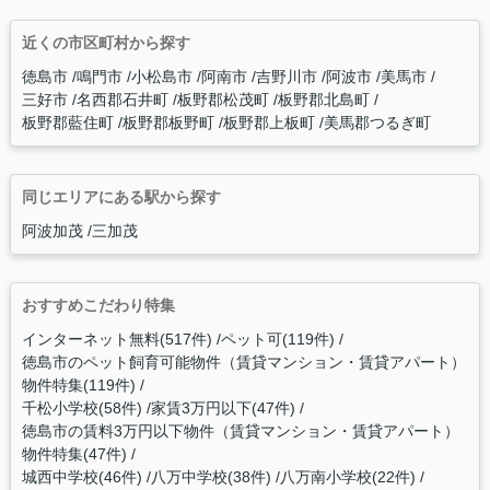
近くの市区町村から探す
徳島市
鳴門市
小松島市
阿南市
吉野川市
阿波市
美馬市
三好市
名西郡石井町
板野郡松茂町
板野郡北島町
板野郡藍住町
板野郡板野町
板野郡上板町
美馬郡つるぎ町
同じエリアにある駅から探す
阿波加茂
三加茂
おすすめこだわり特集
インターネット無料(517件)
ペット可(119件)
徳島市のペット飼育可能物件（賃貸マンション・賃貸アパート）
物件特集(119件)
千松小学校(58件)
家賃3万円以下(47件)
徳島市の賃料3万円以下物件（賃貸マンション・賃貸アパート）
物件特集(47件)
城西中学校(46件)
八万中学校(38件)
八万南小学校(22件)