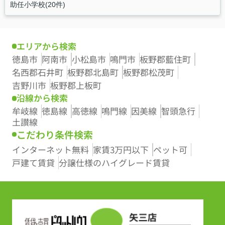
助任小学校(20件)
エリアから検索
徳島市
阿南市
小松島市
鳴門市
板野郡藍住町
名西郡石井町
板野郡北島町
板野郡松茂町
吉野川市
板野郡上板町
沿線から検索
牟岐線
徳島線
高徳線
鳴門線
因美線
智頭急行
土讃線
こだわり条件検索
インターネット無料
家賃3万円以下
ペット可
戸建て賃貸
分譲仕様のハイグレード賃貸