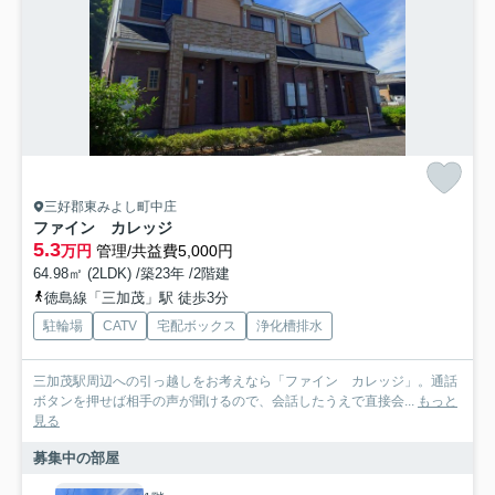
三好郡東みよし町中庄
ファイン カレッジ
5.3
万円
管理/共益費5,000円
64.98㎡ (2LDK) /築23年 /2階建
徳島線「三加茂」駅 徒歩3分
駐輪場
CATV
宅配ボックス
浄化槽排水
三加茂駅周辺への引っ越しをお考えなら「ファイン カレッジ」。通話
ボタンを押せば相手の声が聞けるので、会話したうえで直接会...
もっと
見る
募集中の部屋