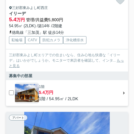
三好郡東みよし町西庄
イリーデ
5.4
万円
管理/共益費5,800円
54.95㎡ (2LDK) /築14年 /2階建
徳島線「三加茂」駅 徒歩14分
駐輪場
CATV
防犯カメラ
浄化槽排水
三好郡東みよし町エリアでの住まいなら、住み心地も快適な「イリー
デ」はいかがでしょうか。モニターで来訪者を確認して、インタ...
もっ
と見る
募集中の部屋
1階
5.4万円
1階 / 54.95㎡ / 2LDK
アパート