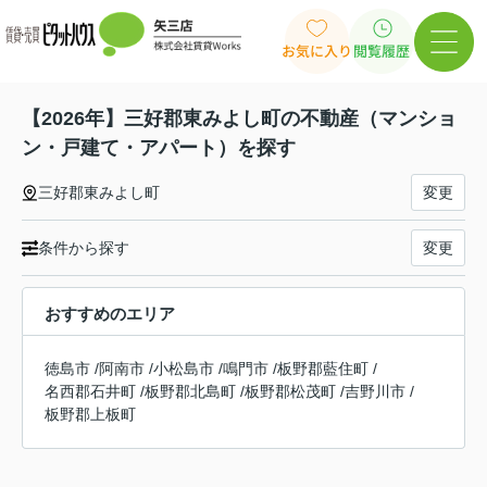
お気に入り
閲覧履歴
【2026年】三好郡東みよし町の不動産（マンショ
ン・戸建て・アパート）を探す
三好郡東みよし町
変更
条件から探す
変更
おすすめのエリア
徳島市
/
阿南市
/
小松島市
/
鳴門市
/
板野郡藍住町
/
名西郡石井町
/
板野郡北島町
/
板野郡松茂町
/
吉野川市
/
板野郡上板町