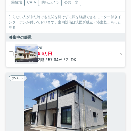
駐輪場
CATV
防犯カメラ
公共下水
知らない人が来た時でも玄関を開けずに顔を確認できるモニター付きイ
ンターホンが付いております。室内設備は洗面所独立・浴室乾...
もっと
見る
募集中の部屋
201
5.5万円
2階 / 57.64㎡ / 2LDK
アパート