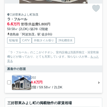
三好郡東みよし町加茂
ラ・フルール
6.6
万円
管理/共益費5,800円
59.58㎡ (2LDK) /築2年 /2階建
徳島線「阿波加茂」駅 徒歩9分
駐輪場
CATV
外観タイル張り
浄化槽排水
「ラ・フルール」のここがイチオシ。室内設備は洗面所独立・浴室乾燥
機などが揃っており、とても充実しています。知らない人が来...
もっと
見る
募集中の部屋
202
6.6万円
2階 / 59.58㎡ / 2LDK
三好郡東みよし町の掲載物件の家賃相場