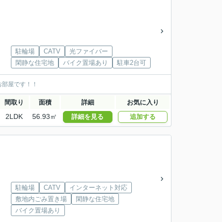
駐輪場
CATV
光ファイバー
閑静な住宅地
バイク置場あり
駐車2台可
お部屋です！！
間取り
面積
詳細
お気に入り
2LDK
56.93㎡
詳細を見る
追加する
駐輪場
CATV
インターネット対応
敷地内ごみ置き場
閑静な住宅地
バイク置場あり