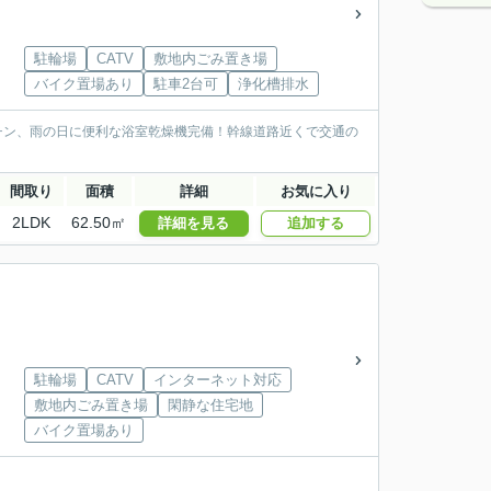
駐輪場
CATV
敷地内ごみ置き場
バイク置場あり
駐車2台可
浄化槽排水
ッチン、雨の日に便利な浴室乾燥機完備！幹線道路近くで交通の
間取り
面積
詳細
お気に入り
2LDK
62.50㎡
詳細を見る
追加する
駐輪場
CATV
インターネット対応
敷地内ごみ置き場
閑静な住宅地
バイク置場あり