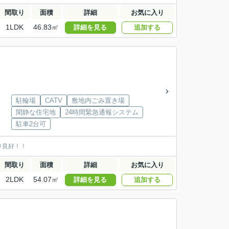
間取り
面積
詳細
お気に入り
1LDK
46.83㎡
詳細を見る
追加する
駐輪場
CATV
敷地内ごみ置き場
閑静な住宅地
24時間緊急通報システム
駐車2台可
り良好！！
間取り
面積
詳細
お気に入り
2LDK
54.07㎡
詳細を見る
追加する