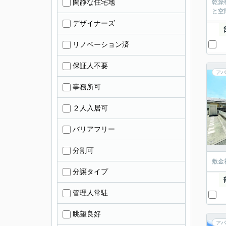
閑静な住宅地
乾燥
と空
デザイナーズ
リノベーション済
保証人不要
アパ
事務所可
２人入居可
バリアフリー
分割可
敷金
分譲タイプ
管理人常駐
眺望良好
アパ