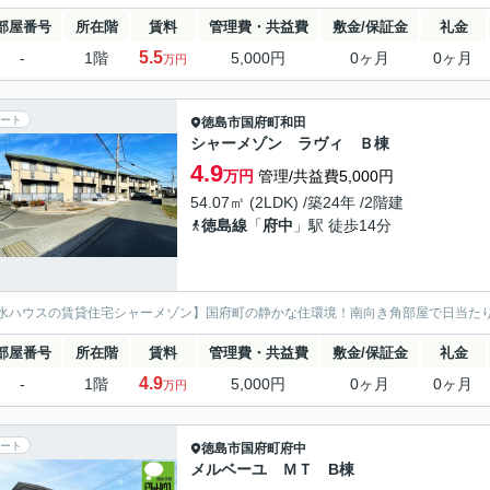
部屋番号
所在階
賃料
管理費・共益費
敷金/保証金
礼金
5.5
-
1階
5,000円
0ヶ月
0ヶ月
万円
ート
徳島市
国府町和田
シャーメゾン ラヴィ Ｂ棟
4.9
万円
管理/共益費5,000円
54.07㎡ (2LDK) /築24年 /2階建
徳島線
「
府中
」駅 徒歩14分
水ハウスの賃貸住宅シャーメゾン】国府町の静かな住環境！南向き角部屋で日当た
部屋番号
所在階
賃料
管理費・共益費
敷金/保証金
礼金
4.9
-
1階
5,000円
0ヶ月
0ヶ月
万円
ート
徳島市
国府町府中
メルベーユ ＭＴ B棟