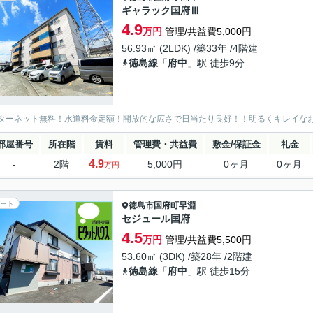
ギャラック国府Ⅲ
4.9
万円
管理/共益費5,000円
56.93㎡ (2LDK) /築33年 /4階建
徳島線
「
府中
」駅 徒歩9分
ターネット無料！水道料金定額！開放的な広さで日当たり良好！！明るくキレイな
部屋番号
所在階
賃料
管理費・共益費
敷金/保証金
礼金
4.9
-
2階
5,000円
0ヶ月
0ヶ月
万円
ート
徳島市
国府町早淵
セジュール国府
4.5
万円
管理/共益費5,500円
53.60㎡ (3DK) /築28年 /2階建
徳島線
「
府中
」駅 徒歩15分