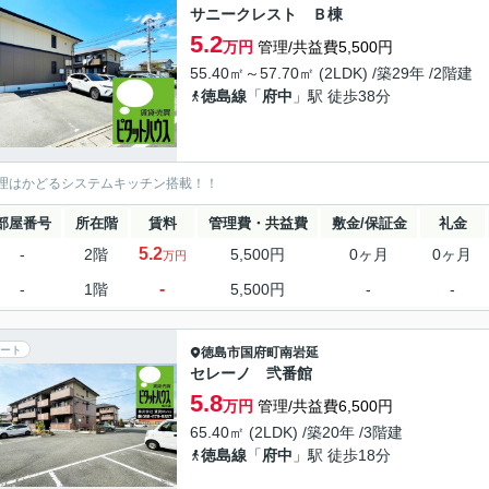
サニークレスト Ｂ棟
5.2
万円
管理/共益費5,500円
55.40㎡～57.70㎡ (2LDK) /築29年 /2階建
徳島線
「
府中
」駅 徒歩38分
理はかどるシステムキッチン搭載！！
部屋番号
所在階
賃料
管理費・共益費
敷金/保証金
礼金
5.2
-
2階
5,500円
0ヶ月
0ヶ月
万円
-
-
1階
5,500円
-
-
ート
徳島市
国府町南岩延
セレーノ 弐番館
5.8
万円
管理/共益費6,500円
65.40㎡ (2LDK) /築20年 /3階建
徳島線
「
府中
」駅 徒歩18分