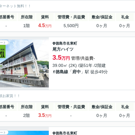
ターネット無料！！
部屋番号
所在階
賃料
管理費・共益費
敷金/保証金
礼金
4.5
-
1階
5,500円
0ヶ月
0ヶ月
万円
ート
徳島市
名東町
尾方ハイツ
3.5
万円
管理/共益費-
39.00㎡ (2K) /築51年 /2階建
徳島線
「
府中
」駅 徒歩49分
頃お家賃！！
部屋番号
所在階
賃料
管理費・共益費
敷金/保証金
礼金
3.5
-
2階
-
0ヶ月
0ヶ月
万円
ート
徳島市
名東町