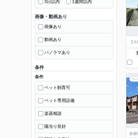
3日以内
1週間以内
画像・動画あり
画像あり
動画あり
【大
パノラマあり
条件
条件
アパ
ペット飼育可
ペット専用設備
楽器相談
陽当り良好
新着