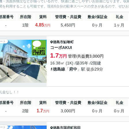
機・洗面所独立などが揃っているので、快適に過ごしやすいお部屋になります。収
間を利用することも可能です。現在6台分の駐車スペースの空きがあるので、ぜひお問
部屋番号
所在階
賃料
管理費・共益費
敷金/保証金
礼金
4.85
-
1階
5,450円
0ヶ月
1ヶ月
万円
ート
徳島市
鮎喰町
コーポAKUI
1.7
万円
管理/共益費3,000円
16.38㎡ (1K) /築35年 /2階建
徳島線
「
府中
」駅 徒歩29分
礼金なし！！
部屋番号
所在階
賃料
管理費・共益費
敷金/保証金
礼金
1.7
-
2階
3,000円
0ヶ月
0ヶ月
万円
ート
徳島市
国府町和田