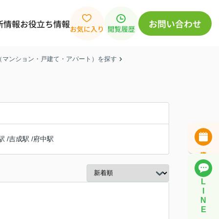
お問い合わせ
新情報
お役立ち情報
お気に入り
閲覧履歴
産（マンション・戸建て・アパート）を探す
駅
/
吉成駅
/
府中駅
L
I
N
E