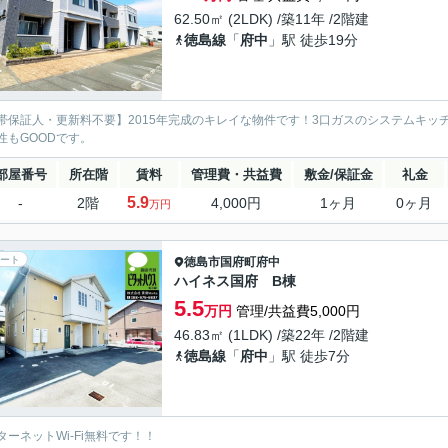
62.50㎡ (2LDK) /築11年 /2階建
徳島線
「
府中
」駅 徒歩19分
帯保証人・更新料不要】2015年完成のキレイな物件です！3口ガスのシステムキ
性もGOODです。
部屋番号
所在階
賃料
管理費・共益費
敷金/保証金
礼金
5.9
-
2階
4,000円
1ヶ月
0ヶ月
万円
ート
徳島市
国府町府中
ハイネス国府 B棟
5.5
万円
管理/共益費5,000円
46.83㎡ (1LDK) /築22年 /2階建
徳島線
「
府中
」駅 徒歩7分
ターネットWi-Fi無料です！！