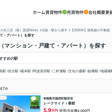
ホーム
賃貸物件
売買物件
会社概要
更
矢三店（株）賃貸Works
沿線・駅から探す
【2026年】徳島線の不動
建て・アパート）を探す
動産（マンション・戸建て・アパート）を探す
すすめの駅
島駅
/
佐古駅
/
蔵本駅
/
阿波富田駅
/
二軒屋駅
/
文化の森駅
/
鮎喰駅
/
地蔵橋
47
件
ート
徳島市
国府町観音寺
レークサイドⅠ番館
5.9
万円
管理/共益費4,000円