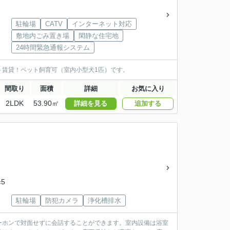
駐輪場
CATV
インターネット対応
敷地内ごみ置き場
閑静な住宅地
24時間緊急通報システム
ット賃貸！ペット飼育可（室内小型犬1匹）です。
間取り
面積
詳細
お気に入り
2LDK
53.90㎡
詳細を見る
追加する
5
駐輪場
防犯カメラ
浄化槽排水
ーホンで対面せずに会話することができます。室内設備は浴室