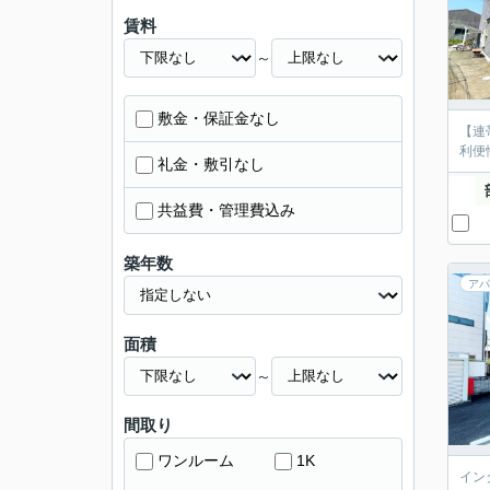
賃料
～
敷金・保証金なし
【連
利便
礼金・敷引なし
共益費・管理費込み
築年数
アパ
面積
～
間取り
ワンルーム
1K
イン