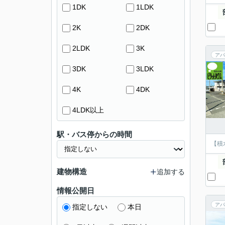
1DK
1LDK
2K
2DK
2LDK
3K
アパ
3DK
3LDK
4K
4DK
4LDK以上
駅・バス停からの時間
【積
建物構造
追加する
情報公開日
アパ
指定しない
本日