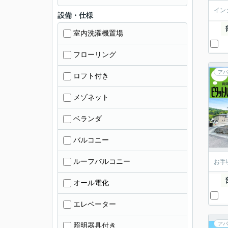
イン
設備・仕様
室内洗濯機置場
フローリング
アパ
ロフト付き
メゾネット
ベランダ
バルコニー
ルーフバルコニー
お手
オール電化
エレベーター
アパ
照明器具付き