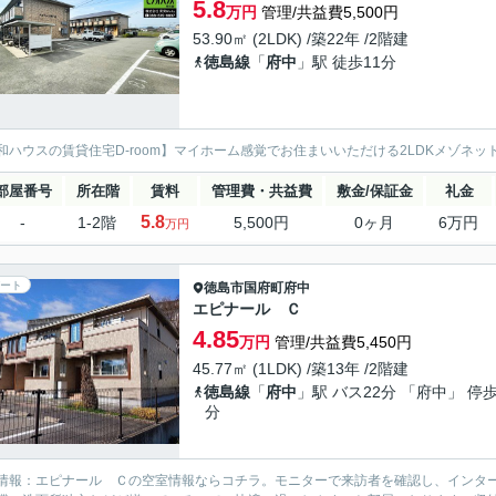
5.8
万円
管理/共益費5,500円
53.90㎡ (2LDK) /築22年 /2階建
徳島線
「
府中
」駅 徒歩11分
和ハウスの賃貸住宅D-room】マイホーム感覚でお住まいいただける2LDKメゾネ
部屋番号
所在階
賃料
管理費・共益費
敷金/保証金
礼金
5.8
-
1-2階
5,500円
0ヶ月
6万円
万円
ート
徳島市
国府町府中
エピナール Ｃ
4.85
万円
管理/共益費5,450円
45.77㎡ (1LDK) /築13年 /2階建
徳島線
「
府中
」駅 バス22分 「府中」 停歩
分
情報：エピナール Ｃの空室情報ならコチラ。モニターで来訪者を確認し、インタ