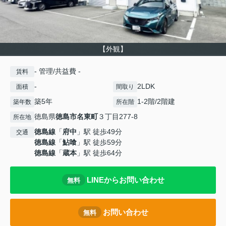
【外観】
- 管理/共益費 -
賃料
-
2LDK
面積
間取り
築5年
1-2階/2階建
築年数
所在階
徳島県
徳島市
名東町
３丁目277-8
所在地
徳島線
「
府中
」駅 徒歩49分
交通
徳島線
「
鮎喰
」駅 徒歩59分
徳島線
「
蔵本
」駅 徒歩64分
LINEからお問い合わせ
無料
お問い合わせ
無料