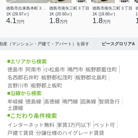
徳島市出来島本町３丁目
徳島市南矢三町３丁目
徳島市南矢三町３丁目
1K (29.97㎡)
1K (20.60㎡)
1K (19.80㎡)
1
4.1
1.8
1.8
万円
万円
万円
不動産（マンション・戸建て・アパート）を探す
ピースグロリアA
エリアから検索
徳島市
阿南市
小松島市
鳴門市
板野郡藍住町
名西郡石井町
板野郡松茂町
板野郡北島町
吉野川市
板野郡上板町
沿線から検索
牟岐線
徳島線
高徳線
鳴門線
因美線
智頭急行
土讃線
こだわり条件検索
インターネット無料
家賃3万円以下
ペット可
戸建て賃貸
分譲仕様のハイグレード賃貸