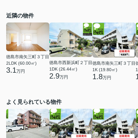
近隣の物件
徳島市南矢三町３丁目
徳島市西新浜町２丁目
徳島市南矢三町３丁目
2LDK (60.00㎡)
3.1
1DK (26.44㎡)
1K (19.80㎡)
1
万円
2.9
1.8
万円
万円
よく見られている物件