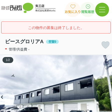
お気に入り
閲覧履歴
この物件の募集は終了しました。
ピースグロリアA
空室0
-
管理/共益費 -
1
/
2