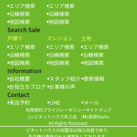
エリア検索
エリア検索
沿線検索
沿線検索
地図検索
地図検索
Search Sale
戸建て
マンション
土地
エリア検索
エリア検索
エリア検索
沿線検索
沿線検索
沿線検索
地図検索
地図検索
地図検索
Information
会社概要
スタッフ紹介
更新情報
お役立ちブログ
お客様の声
Contact
来店予約
LINE
メール
利用規約
プライバシーポリシー
サイトマップ
(c) ピタットハウス矢三店 (株)賃貸Works
All Rights Reserved.
ピタットハウスの加盟店は独立自営であり、
各店舗の責任のもと運営をしております。