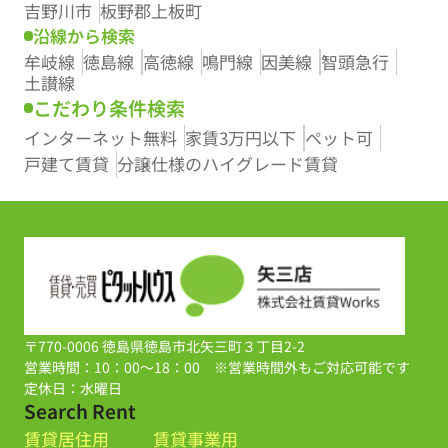
吉野川市
板野郡上板町
沿線から検索
牟岐線
徳島線
高徳線
鳴門線
因美線
智頭急行
土讃線
こだわり条件検索
インターネット無料
家賃3万円以下
ペット可
戸建て賃貸
分譲仕様のハイグレード賃貸
〒770-0006 徳島県徳島市北矢三町３丁目2-2
営業時間：10：00～18：00 ※営業時間外もご対応可能です
定休日：水曜日
Search Rent
賃貸居住用
賃貸事業用