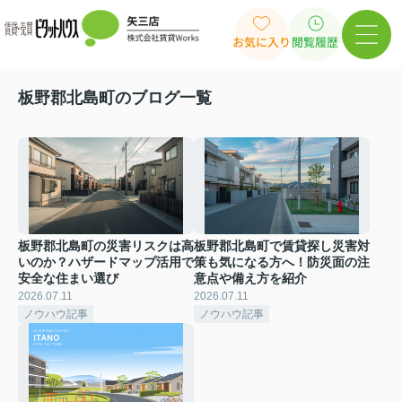
お気に入り
閲覧履歴
板野郡北島町のブログ一覧
板野郡北島町の災害リスクは高
板野郡北島町で賃貸探し災害対
いのか？ハザードマップ活用で
策も気になる方へ！防災面の注
安全な住まい選び
意点や備え方を紹介
2026.07.11
2026.07.11
ノウハウ記事
ノウハウ記事