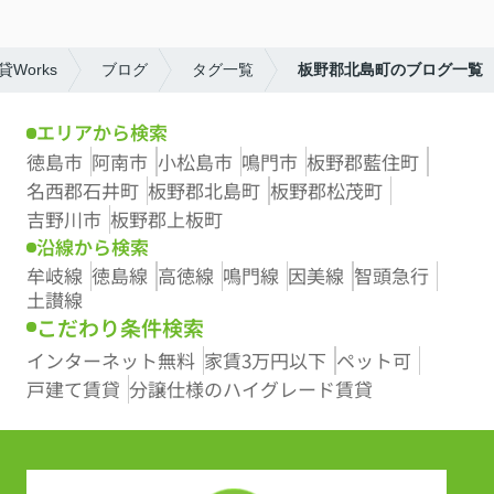
Works
ブログ
タグ一覧
板野郡北島町のブログ一覧
エリアから検索
徳島市
阿南市
小松島市
鳴門市
板野郡藍住町
名西郡石井町
板野郡北島町
板野郡松茂町
吉野川市
板野郡上板町
沿線から検索
牟岐線
徳島線
高徳線
鳴門線
因美線
智頭急行
土讃線
こだわり条件検索
インターネット無料
家賃3万円以下
ペット可
戸建て賃貸
分譲仕様のハイグレード賃貸