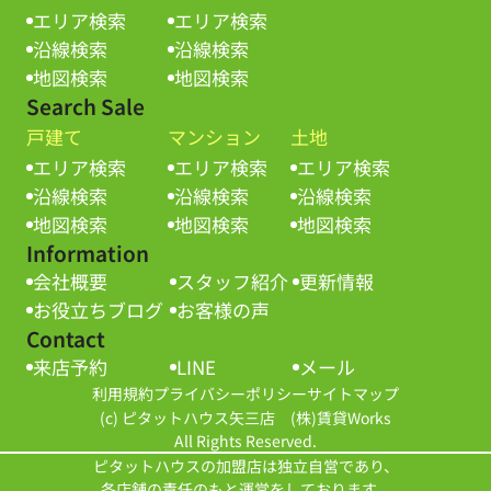
エリア検索
エリア検索
沿線検索
沿線検索
地図検索
地図検索
Search Sale
戸建て
マンション
土地
エリア検索
エリア検索
エリア検索
沿線検索
沿線検索
沿線検索
地図検索
地図検索
地図検索
Information
会社概要
スタッフ紹介
更新情報
お役立ちブログ
お客様の声
Contact
来店予約
LINE
メール
利用規約
プライバシーポリシー
サイトマップ
(c) ピタットハウス矢三店 (株)賃貸Works
All Rights Reserved.
ピタットハウスの加盟店は独立自営であり、
各店舗の責任のもと運営をしております。