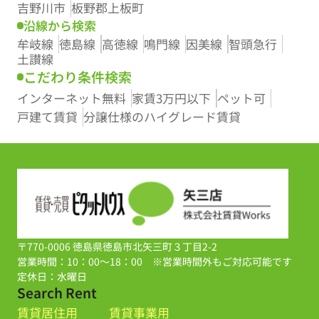
吉野川市
板野郡上板町
沿線から検索
牟岐線
徳島線
高徳線
鳴門線
因美線
智頭急行
土讃線
こだわり条件検索
インターネット無料
家賃3万円以下
ペット可
戸建て賃貸
分譲仕様のハイグレード賃貸
〒770-0006 徳島県徳島市北矢三町３丁目2-2
営業時間：10：00～18：00 ※営業時間外もご対応可能です
定休日：水曜日
Search Rent
賃貸居住用
賃貸事業用