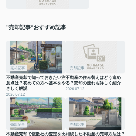
”売却記事”おすすめ記事
売却記事
売却記事
不動産売却で知っておきたい注
不動産の住み替えはどう進め
意点は？初めての方へ基本をや
る？売却の流れも詳しく紹介
さしく解説
2026.07.12
2026.07.12
売却記事
売却記事
不動産売却で複数社の査定を比
相続した不動産の売却方法は？