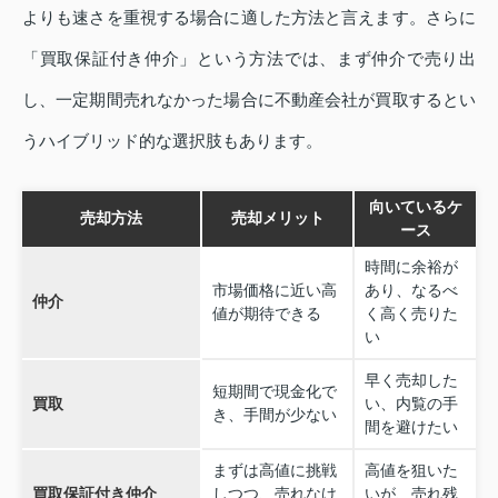
よりも速さを重視する場合に適した方法と言えます。さらに
「買取保証付き仲介」という方法では、まず仲介で売り出
し、一定期間売れなかった場合に不動産会社が買取するとい
うハイブリッド的な選択肢もあります。
向いているケ
売却方法
売却メリット
ース
時間に余裕が
市場価格に近い高
あり、なるべ
仲介
値が期待できる
く高く売りた
い
早く売却した
短期間で現金化で
買取
い、内覧の手
き、手間が少ない
間を避けたい
まずは高値に挑戦
高値を狙いた
買取保証付き仲介
しつつ、売れなけ
いが、売れ残