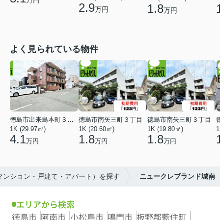
2.9
1.8
万円
万円
よく見られている物件
徳島市出来島本町３丁目
徳島市南矢三町３丁目
徳島市南矢三町３丁目
1K (29.97㎡)
1K (20.60㎡)
1K (19.80㎡)
1
4.1
1.8
1.8
万円
万円
万円
（マンション・戸建て・アパート）を探す
ニュークレブランド城南
エリアから検索
徳島市
阿南市
小松島市
鳴門市
板野郡藍住町