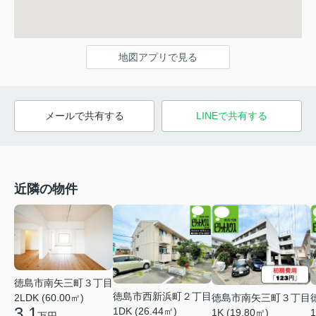
地図アプリで見る
メールで共有する
LINEで共有する
近隣の物件
徳島市南矢三町３丁目
徳島市西新浜町２丁目
徳島市南矢三町３丁目
2LDK (60.00㎡)
3.1
1DK (26.44㎡)
1K (19.80㎡)
1
万円