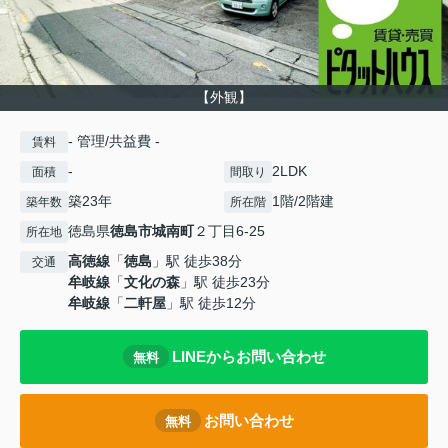
【外観】
- 管理/共益費 -
賃料
-
2LDK
面積
間取り
築23年
1階/2階建
築年数
所在階
徳島県
徳島市
城南町
２丁目6-25
所在地
高徳線
「
徳島
」駅 徒歩38分
交通
牟岐線
「
文化の森
」駅 徒歩23分
牟岐線
「
二軒屋
」駅 徒歩12分
LINEからお問い合わせ
無料
お問い合わせ
無料