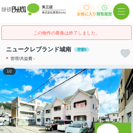
お気に入り
閲覧履歴
この物件の募集は終了しました。
ニュークレブランド城南
空室0
-
管理/共益費 -
1
/
2