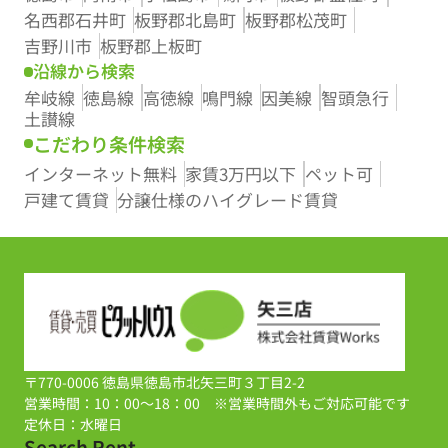
名西郡石井町
板野郡北島町
板野郡松茂町
吉野川市
板野郡上板町
沿線から検索
牟岐線
徳島線
高徳線
鳴門線
因美線
智頭急行
土讃線
こだわり条件検索
インターネット無料
家賃3万円以下
ペット可
戸建て賃貸
分譲仕様のハイグレード賃貸
〒770-0006 徳島県徳島市北矢三町３丁目2-2
営業時間：10：00～18：00 ※営業時間外もご対応可能です
定休日：水曜日
Search Rent