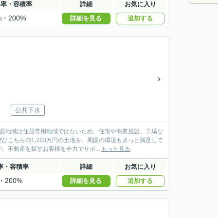
い率・容積率
詳細
お気に入り
%・200%
詳細を見る
追加する
公共下水
住居地域は住居専用地域ではないため、住宅や商業施設、工場な
こちらの1,283万円の土地を。周囲の環境もきっと満足して
不動産を探すお客様を全力でサポ...
もっと見る
率・容積率
詳細
お気に入り
・200%
詳細を見る
追加する