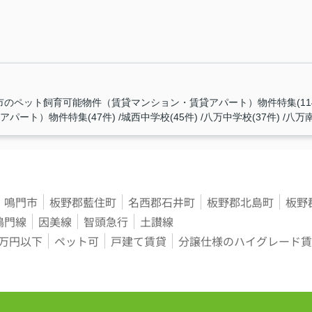
市のペット飼育可能物件（賃貸マンション・賃貸アパート）物件特集(114
パート）物件特集(47件)
城西中学校(45件)
八万中学校(37件)
八万南
鳴門市
板野郡藍住町
名西郡石井町
板野郡北島町
板野
鳴門線
因美線
智頭急行
土讃線
3万円以下
ペット可
戸建て賃貸
分譲仕様のハイグレード賃