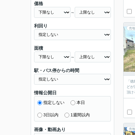
価格
～
利回り
売地
面積
～
駅・バス停からの時間
「徳
どが
情報公開日
頂け
指定しない
本日
3日以内
1週間以内
画像・動画あり
売地