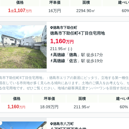
価格
坪単価
面積
建ぺ
1
1,107
16万円
2294.90㎡
60
億
万円
徳島市
下助任町
徳島市下助任町4丁目住宅用地
1,160
万円
211.95㎡ (-)
高徳線
「
徳島
」駅 徒歩17分
高徳線
「
佐古
」駅 徒歩19分
島市下助任町4丁目住宅用地」：徳島市エリアの新居にピッタリ。立地する第一種
混在している市街地が多く見られる傾向にあります。土地のご購入をお考えなら、ぜひ
る住宅用地です。ぜひご覧ください。地域の顧客満足度ナンバーワンを目指す当社が、
価格
坪単価
面積
建ぺい
1,160
18.09万円
211.95㎡
60%
万円
徳島市
八万町