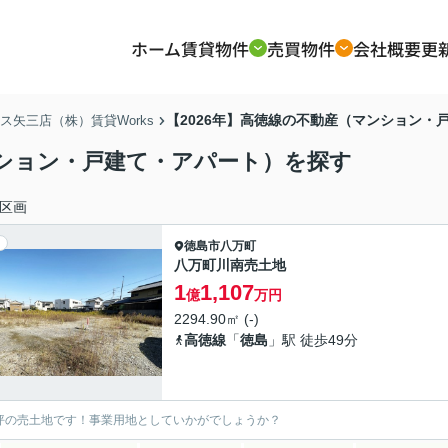
ホーム
賃貸物件
売買物件
会社概要
更
【2026年】高徳線の不動産（マンション・
矢三店（株）賃貸Works
ンション・戸建て・アパート）を探す
区画
徳島市
八万町
八万町川南売土地
1
1,107
億
万円
2294.90㎡ (-)
高徳線
「
徳島
」駅 徒歩49分
4坪の売土地です！事業用地としていかがでしょうか？