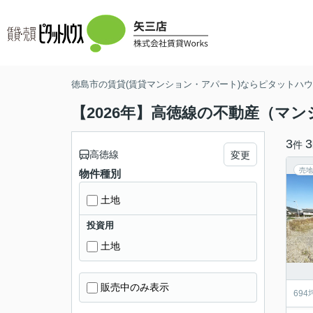
徳島市の賃貸(賃貸マンション・アパート)ならピタットハウス
【2026年】高徳線の不動産（マ
3
3
件
高徳線
変更
売地
物件種別
土地
投資用
土地
販売中のみ表示
69