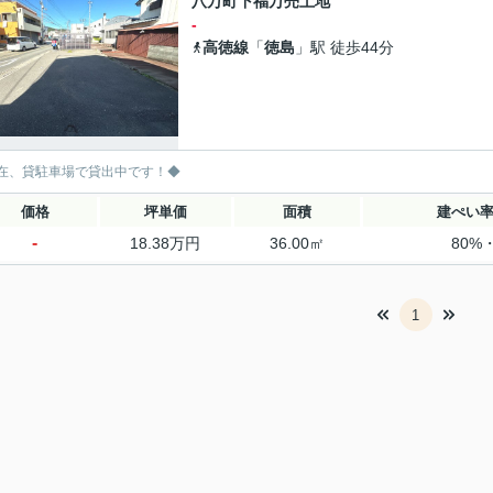
八万町下福万売土地
-
高徳線
「
徳島
」駅 徒歩44分
在、貸駐車場で貸出中です！◆
価格
坪単価
面積
建ぺい
-
18.38万円
36.00㎡
80%
1