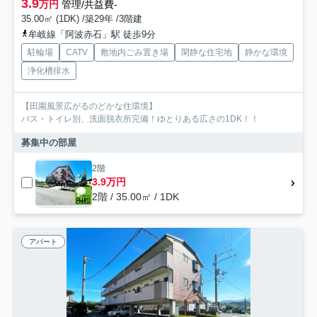
3.9
万円
管理/共益費-
35.00㎡ (1DK) /築29年 /3階建
牟岐線「阿波赤石」駅 徒歩9分
駐輪場
CATV
敷地内ごみ置き場
閑静な住宅地
静かな環境
浄化槽排水
【田園風景広がるのどかな住環境】
バス・トイレ別、洗面脱衣所完備！ゆとりある広さの1DK！！
募集中の部屋
2階
3.9万円
2階 / 35.00㎡ / 1DK
アパート