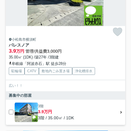
小松島市横須町
パレスノア
3.9
万円
管理/共益費3,000円
35.00㎡ (1DK) /築27年 /3階建
牟岐線「阿波赤石」駅 徒歩28分
駐輪場
CATV
敷地内ごみ置き場
浄化槽排水
広い！！
募集中の部屋
3階
3.9万円
3階 / 35.00㎡ / 1DK