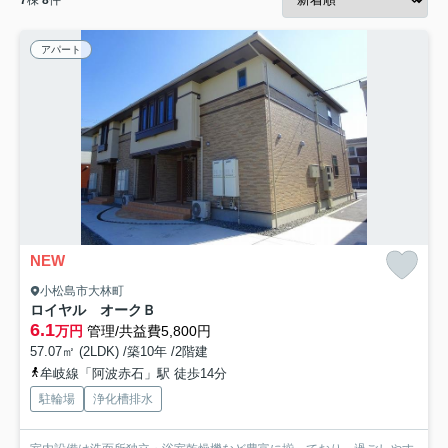
7
棟
8
件
アパート
NEW
小松島市大林町
ロイヤル オークＢ
6.1
万円
管理/共益費5,800円
57.07㎡ (2LDK) /築10年 /2階建
牟岐線「阿波赤石」駅 徒歩14分
駐輪場
浄化槽排水