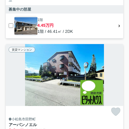
募集中の部屋
1階
4.45万円
1階 / 46.41㎡ / 2DK
賃貸マンション
小松島市田野町
アーバンノエル