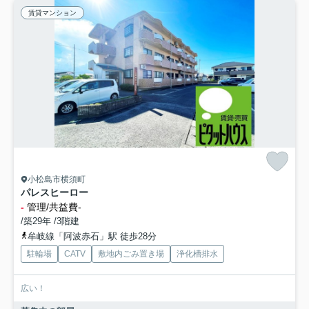
賃貸マンション
小松島市横須町
パレスヒーロー
-
管理/共益費-
/築29年 /3階建
牟岐線「阿波赤石」駅 徒歩28分
駐輪場
CATV
敷地内ごみ置き場
浄化槽排水
広い！