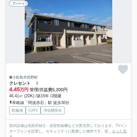
アパート
小松島市田野町
クレセント Ⅰ
4.45
万円
管理/共益費5,200円
46.41㎡ (2DK) /築15年 /2階建
牟岐線「阿波赤石」駅 徒歩30分
駐輪場
CATV
浄化槽排水
室内設備は洗面所独立・浴室乾燥機など大変充実しております。TVイン
ターフォンを設置し、セキュリティに配慮した物件です。収...
もっと見
る