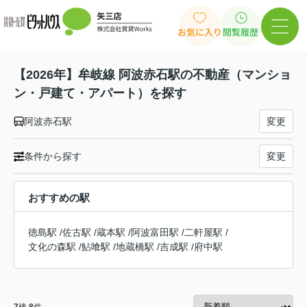
お気に入り
閲覧履歴
【2026年】牟岐線 阿波赤石駅の不動産（マンショ
ン・戸建て・アパート）を探す
阿波赤石駅
変更
条件から探す
変更
おすすめの駅
徳島駅
/
佐古駅
/
蔵本駅
/
阿波富田駅
/
二軒屋駅
/
文化の森駅
/
鮎喰駅
/
地蔵橋駅
/
吉成駅
/
府中駅