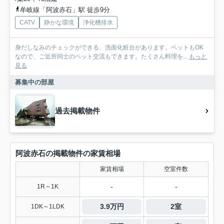
牟岐線「阿波赤石」駅 徒歩9分
CATV
静かな環境
浄化槽排水
身だしなみのチェックができる、洗面化粧台があります。ペットもOK
なので、ご近所同士のペット交流もできます。たくさん料理を...
もっと
見る
募集中の部屋
過去掲載物件
阿波赤石の掲載物件の家賃相場
家賃相場
空室件数
-
-
1R～1K
3.9万円
2室
1DK～1LDK