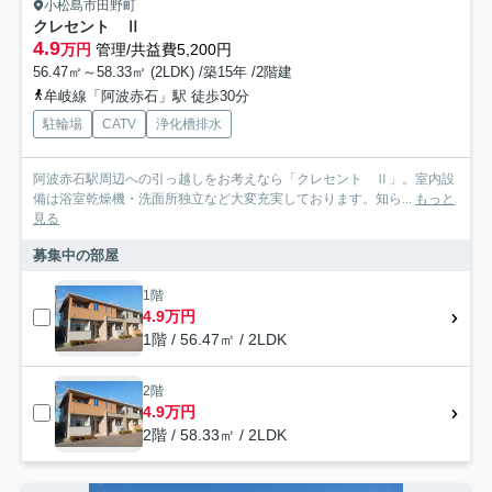
小松島市田野町
クレセント Ⅱ
4.9
万円
管理/共益費5,200円
56.47㎡～58.33㎡ (2LDK) /築15年 /2階建
牟岐線「阿波赤石」駅 徒歩30分
駐輪場
CATV
浄化槽排水
阿波赤石駅周辺への引っ越しをお考えなら「クレセント Ⅱ」。室内設
備は浴室乾燥機・洗面所独立など大変充実しております。知ら...
もっと
見る
募集中の部屋
1階
4.9万円
1階 / 56.47㎡ / 2LDK
2階
4.9万円
2階 / 58.33㎡ / 2LDK