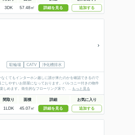
3DK
57.48㎡
詳細を見る
追加する
駐輪場
CATV
浄化槽排水
かなくてもインターホン越しに誰が来たのかを確認できるので
過ごしやすいお部屋になっております。バルコニー付きの物件
楽しめます。衛生的なフローリング床で、...
もっと見る
間取り
面積
詳細
お気に入り
1LDK
45.07㎡
詳細を見る
追加する