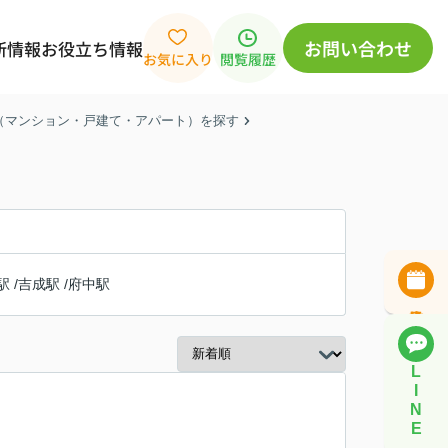
お問い合わせ
新情報
お役立ち情報
お気に入り
閲覧履歴
産（マンション・戸建て・アパート）を探す
駅
/
吉成駅
/
府中駅
L
I
N
E