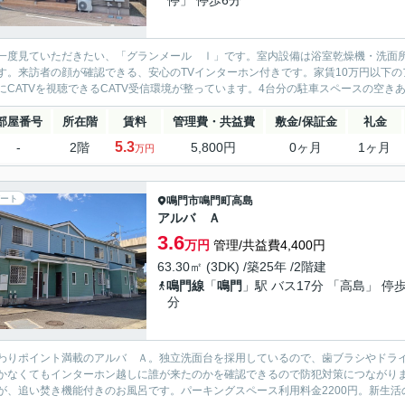
停」 停歩6分
一度見ていただきたい、「グランメール Ⅰ」です。室内設備は浴室乾燥機・洗面
す。来訪者の顔が確認できる、安心のTVインターホン付きです。家賃10万円以下
にCATVを視聴できるCATV受信環境が整っています。4台分の駐車スペースの空きあ
部屋番号
所在階
賃料
管理費・共益費
敷金/保証金
礼金
5.3
-
2階
5,800円
0ヶ月
1ヶ月
万円
ート
鳴門市
鳴門町高島
アルバ Ａ
3.6
万円
管理/共益費4,400円
63.30㎡ (3DK) /築25年 /2階建
鳴門線
「
鳴門
」駅 バス17分 「高島」 停歩
分
わりポイント満載のアルバ Ａ。独立洗面台を採用しているので、歯ブラシやドラ
かなくてもインターホン越しに誰が来たのかを確認できるので防犯対策につながりま
が、追い焚き機能付きのお風呂です。パーキングスペース利用料金2200円。新生活の