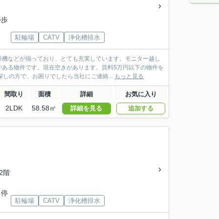
停歩
駐輪場
CATV
浄化槽排水
燥機などが揃っており、とても充実しています。モニター越し
がある物件です。現在空きがあります。賃料5万円以下の物件を
しの方で、お困りでしたら当社にご連絡...
もっと見る
間取り
面積
詳細
お気に入り
2LDK
58.58㎡
詳細を見る
追加する
/2階
 停
駐輪場
CATV
浄化槽排水