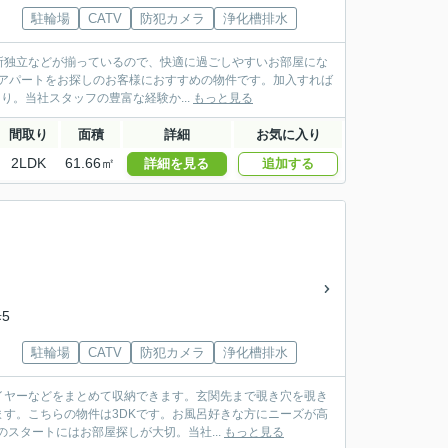
駐輪場
CATV
防犯カメラ
浄化槽排水
所独立などが揃っているので、快適に過ごしやすいお部屋にな
のアパートをお探しのお客様におすすめの物件です。加入すれば
り。当社スタッフの豊富な経験か...
もっと見る
間取り
面積
詳細
お気に入り
2LDK
61.66㎡
詳細を見る
追加する
5
駐輪場
CATV
防犯カメラ
浄化槽排水
イヤーなどをまとめて収納できます。玄関先まで覗き穴を覗き
す。こちらの物件は3DKです。お風呂好きな方にニーズが高
スタートにはお部屋探しが大切。当社...
もっと見る