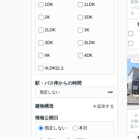
直接
1DK
1LDK
って
る、
2K
2DK
2LDK
3K
3DK
3LDK
4K
4DK
アパ
4LDK以上
駅・バス停からの時間
建物構造
追加する
「オ
情報公開日
る独
芸ス
指定しない
本日