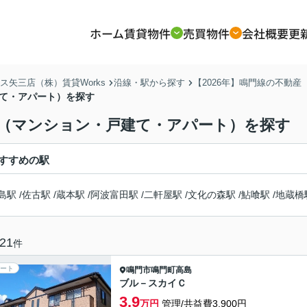
ホーム
賃貸物件
売買物件
会社概要
更
矢三店（株）賃貸Works
沿線・駅から探す
【2026年】鳴門線の不動
建て・アパート）を探す
動産（マンション・戸建て・アパート）を探す
すすめの駅
島駅
/
佐古駅
/
蔵本駅
/
阿波富田駅
/
二軒屋駅
/
文化の森駅
/
鮎喰駅
/
地蔵橋
21
件
ート
鳴門市
鳴門町高島
ブル－スカイＣ
3.9
万円
管理/共益費3,900円