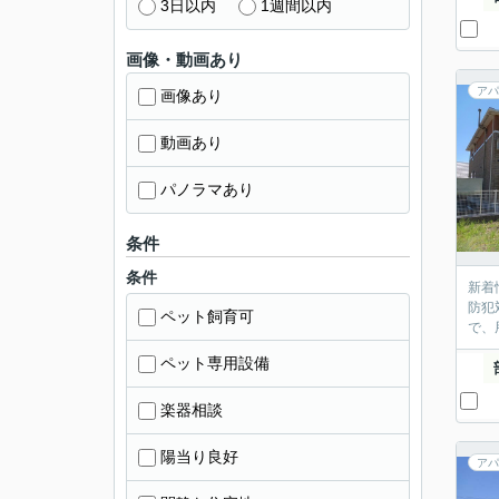
3日以内
1週間以内
画像・動画あり
アパ
画像あり
動画あり
パノラマあり
条件
条件
新着
防犯
ペット飼育可
で、
ペット専用設備
楽器相談
陽当り良好
アパ