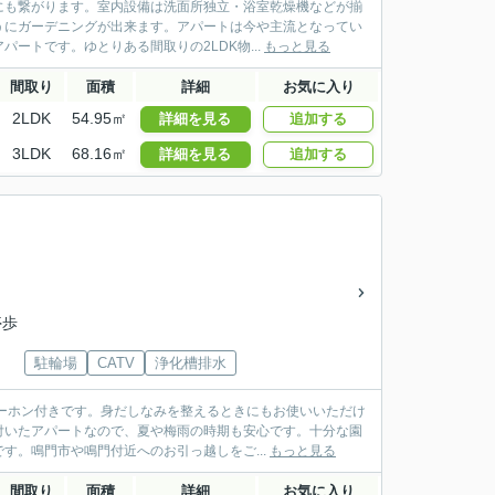
にも繋がります。室内設備は洗面所独立・浴室乾燥機などが揃
うにガーデニングが出来ます。アパートは今や主流となってい
ートです。ゆとりある間取りの2LDK物...
もっと見る
間取り
面積
詳細
お気に入り
2LDK
54.95㎡
詳細を見る
追加する
3LDK
68.16㎡
詳細を見る
追加する
停歩
駐輪場
CATV
浄化槽排水
ーホン付きです。身だしなみを整えるときにもお使いいただけ
付いたアパートなので、夏や梅雨の時期も安心です。十分な園
す。鳴門市や鳴門付近へのお引っ越しをご...
もっと見る
間取り
面積
詳細
お気に入り