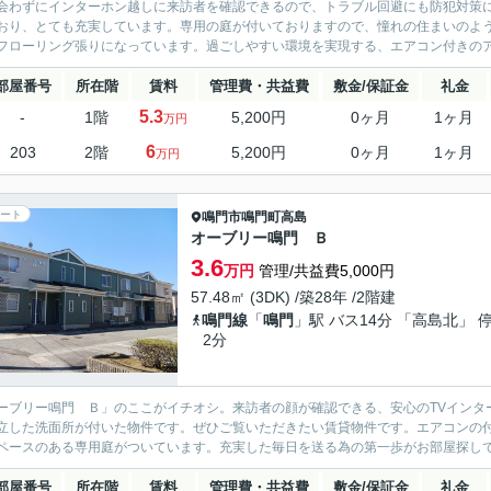
会わずにインターホン越しに来訪者を確認できるので、トラブル回避にも防犯対策
おり、とても充実しています。専用の庭が付いておりますので、憧れの住まいのよ
フローリング張りになっています。過ごしやすい環境を実現する、エアコン付きのアパ
部屋番号
所在階
賃料
管理費・共益費
敷金/保証金
礼金
5.3
-
1階
5,200円
0ヶ月
1ヶ月
万円
6
203
2階
5,200円
0ヶ月
1ヶ月
万円
ート
鳴門市
鳴門町高島
オーブリー鳴門 Ｂ
3.6
万円
管理/共益費5,000円
57.48㎡ (3DK) /築28年 /2階建
鳴門線
「
鳴門
」駅 バス14分 「高島北」 
2分
ーブリー鳴門 Ｂ」のここがイチオシ。来訪者の顔が確認できる、安心のTVインタ
立した洗面所が付いた物件です。ぜひご覧いただきたい賃貸物件です。エアコンの
ペースのある専用庭がついています。充実した毎日を送る為の第一歩がお部屋探しで
部屋番号
所在階
賃料
管理費・共益費
敷金/保証金
礼金