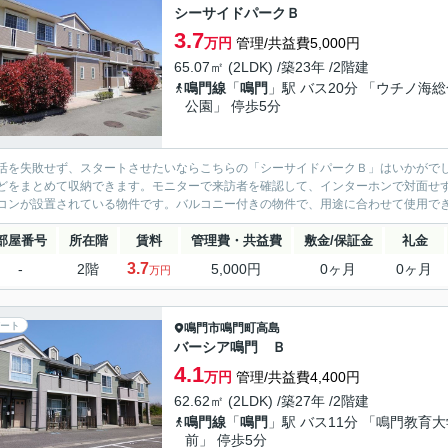
シーサイドパークＢ
3.7
万円
管理/共益費5,000円
65.07㎡ (2LDK) /築23年 /2階建
鳴門線
「
鳴門
」駅 バス20分 「ウチノ海総
公園」 停歩5分
活を失敗せず、スタートさせたいならこちらの「シーサイドパークＢ」はいかがで
どをまとめて収納できます。モニターで来訪者を確認して、インターホンで対面せ
コンが設置されている物件です。バルコニー付きの物件で、用途に合わせて使用できおす
部屋番号
所在階
賃料
管理費・共益費
敷金/保証金
礼金
3.7
-
2階
5,000円
0ヶ月
0ヶ月
万円
ート
鳴門市
鳴門町高島
バーシア鳴門 Ｂ
4.1
万円
管理/共益費4,400円
62.62㎡ (2LDK) /築27年 /2階建
鳴門線
「
鳴門
」駅 バス11分 「鳴門教育大
前」 停歩5分