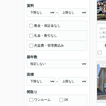
賃料
～
敷金・保証金なし
ぜひ
に来
礼金・敷引なし
お探
共益費・管理費込み
築年数
アパ
面積
～
間取り
ワンルーム
1K