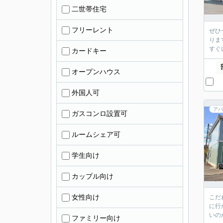
二世帯住宅
フリーレント
ぜひ
りま
すぐ
カードキー
オープンハウス
外国人可
アパ
ガスコンロ設置可
ルームシェア可
学生向け
カップル向け
女性向け
こだ
に行
いの
ファミリー向け