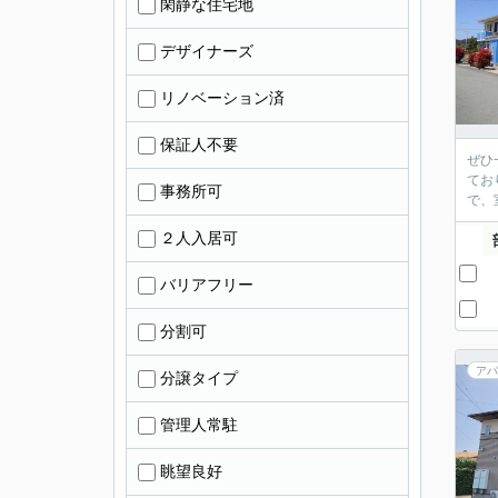
閑静な住宅地
デザイナーズ
リノベーション済
保証人不要
ぜひ
てお
事務所可
で、
２人入居可
バリアフリー
分割可
アパ
分譲タイプ
管理人常駐
眺望良好