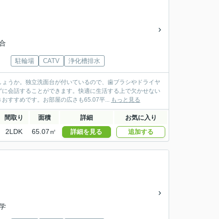
合
駐輪場
CATV
浄化槽排水
しょうか。独立洗面台が付いているので、歯ブラシやドライヤ
ずに会話することができます。快適に生活する上で欠かせない
すめです。お部屋の広さも65.07平...
もっと見る
間取り
面積
詳細
お気に入り
2LDK
65.07㎡
詳細を見る
追加する
学