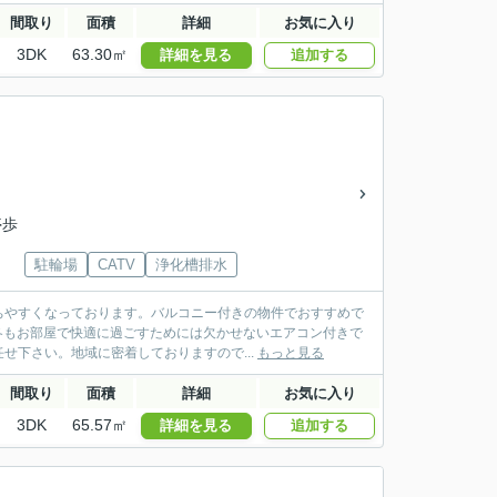
間取り
面積
詳細
お気に入り
3DK
63.30㎡
詳細を見る
追加する
停歩
駐輪場
CATV
浄化槽排水
ちやすくなっております。バルコニー付きの物件でおすすめで
も冬もお部屋で快適に過ごすためには欠かせないエアコン付きで
下さい。地域に密着しておりますので...
もっと見る
間取り
面積
詳細
お気に入り
3DK
65.57㎡
詳細を見る
追加する