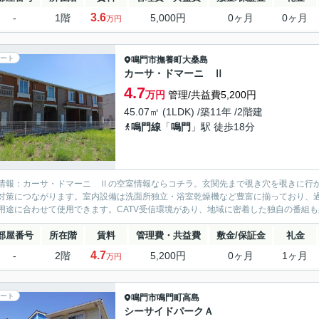
3.6
-
1階
5,000円
0ヶ月
0ヶ月
万円
ート
鳴門市
撫養町大桑島
カーサ・ドマーニ Ⅱ
4.7
万円
管理/共益費5,200円
45.07㎡ (1LDK) /築11年 /2階建
鳴門線
「
鳴門
」駅 徒歩18分
情報：カーサ・ドマーニ Ⅱの空室情報ならコチラ。玄関先まで覗き穴を覗きに行
対策につながります。室内設備は洗面所独立・浴室乾燥機など豊富に揃っており、
用途に合わせて使用できます。CATV受信環境があり、地域に密着した独自の番組も
部屋番号
所在階
賃料
管理費・共益費
敷金/保証金
礼金
4.7
-
2階
5,200円
0ヶ月
1ヶ月
万円
ート
鳴門市
鳴門町高島
シーサイドパークＡ