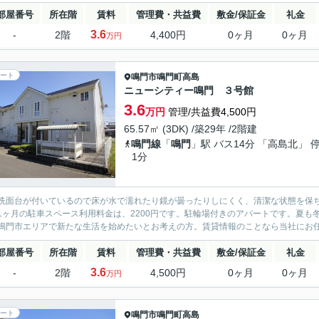
部屋番号
所在階
賃料
管理費・共益費
敷金/保証金
礼金
3.6
-
2階
4,400円
0ヶ月
0ヶ月
万円
ート
鳴門市
鳴門町高島
ニューシティー鳴門 ３号館
3.6
万円
管理/共益費4,500円
65.57㎡ (3DK) /築29年 /2階建
鳴門線
「
鳴門
」駅 バス14分 「高島北」 
1分
洗面台が付いているので床が水で濡れたり鏡が曇ったりしにくく、清潔な状態を保
1ヶ月の駐車スペース利用料金は、2200円です。駐輪場付きのアパートです。夏
鳴門市エリアで新たな生活を始めたいとお考えの方。賃貸情報のことなら当社にお任せ
部屋番号
所在階
賃料
管理費・共益費
敷金/保証金
礼金
3.6
-
2階
4,500円
0ヶ月
0ヶ月
万円
ート
鳴門市
鳴門町高島