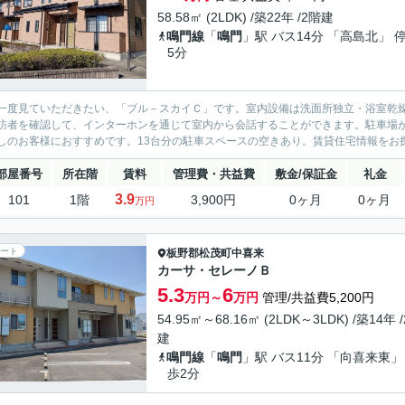
58.58㎡ (2LDK) /築22年 /2階建
鳴門線
「
鳴門
」駅 バス14分 「高島北」 
5分
一度見ていただきたい、「ブル－スカイＣ」です。室内設備は洗面所独立・浴室乾
訪者を確認して、インターホンを通じて室内から会話することができます。駐車場
しのお客様におすすめです。13台分の駐車スペースの空きあり。賃貸住宅情報をお探
部屋番号
所在階
賃料
管理費・共益費
敷金/保証金
礼金
3.9
101
1階
3,900円
0ヶ月
0ヶ月
万円
ート
板野郡松茂町
中喜来
カーサ・セレーノＢ
5.3
6
万円～
万円
管理/共益費5,200円
54.95㎡～68.16㎡ (2LDK～3LDK) /築14年 
建
鳴門線
「
鳴門
」駅 バス11分 「向喜来東」
歩2分