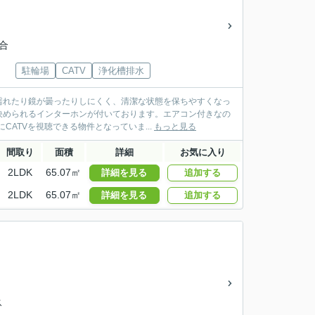
合
駐輪場
CATV
浄化槽排水
濡れたり鏡が曇ったりしにくく、清潔な状態を保ちやすくなっ
決められるインターホンが付いております。エアコン付きなの
ATVを視聴できる物件となっていま...
もっと見る
間取り
面積
詳細
お気に入り
2LDK
65.07㎡
詳細を見る
追加する
2LDK
65.07㎡
詳細を見る
追加する
ス