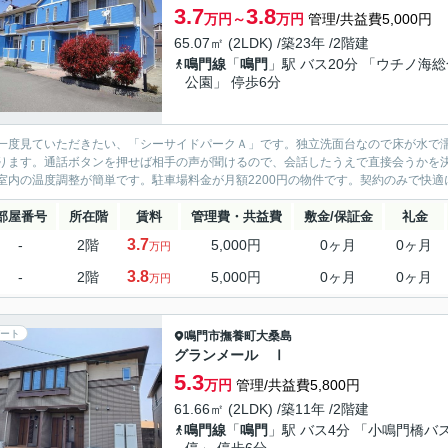
3.7
3.8
万円～
万円
管理/共益費5,000円
65.07㎡ (2LDK) /築23年 /2階建
鳴門線
「
鳴門
」駅 バス20分 「ウチノ海総
公園」 停歩6分
一度見ていただきたい、「シーサイドパークＡ」です。独立洗面台なので床が水で
ります。通話ボタンを押せば相手の声が聞けるので、会話したうえで直接会うかを
室内の温度調整が簡単です。駐車場料金が月額2200円の物件です。契約のみで快適にC
部屋番号
所在階
賃料
管理費・共益費
敷金/保証金
礼金
3.7
-
2階
5,000円
0ヶ月
0ヶ月
万円
3.8
-
2階
5,000円
0ヶ月
0ヶ月
万円
ート
鳴門市
撫養町大桑島
グランメール Ⅰ
5.3
万円
管理/共益費5,800円
61.66㎡ (2LDK) /築11年 /2階建
鳴門線
「
鳴門
」駅 バス4分 「小鳴門橋バ