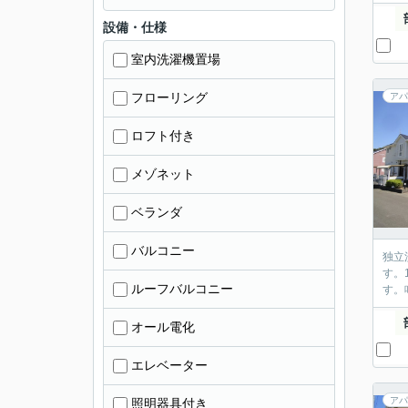
設備・仕様
室内洗濯機置場
フローリング
アパ
ロフト付き
メゾネット
ベランダ
バルコニー
独立
す。
ルーフバルコニー
す。
オール電化
エレベーター
アパ
照明器具付き