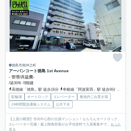
徳島市南仲之町
アーバンコート徳島 1st Avenue
-
管理/共益費-
/築30年 /9階建
高徳線「徳島」駅 徒歩16分
牟岐線「阿波富田」駅 徒歩9分
牟岐線
駐輪場
オートロック
エレベーター
敷地内ごみ置き場
24時間緊急通報システム
公共下水
【上質の眺望】市内中心部の分譲マンション！もちろんオートロック、
エレベーター完備！最上階角部屋がお手頃賃料で入居募集中で...
もっと
見る