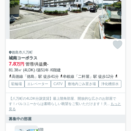
徳島市八万町
城南コーポラス
7.8
万円
管理/共益費-
81.38㎡ (4LDK) /築51年 /6階建
高徳線「徳島」駅 徒歩41分
牟岐線「二軒屋」駅 徒歩12分
牟岐線
駐輪場
エレベーター
CATV
敷地内ごみ置き場
浄化槽排水
【八万町の4LDK分譲賃貸】最上階角部屋、開放的な広さのお部屋で
す！バルコニーからは素晴らしい眺望をご覧いただけます！天...
もっと
見る
募集中の部屋
6階