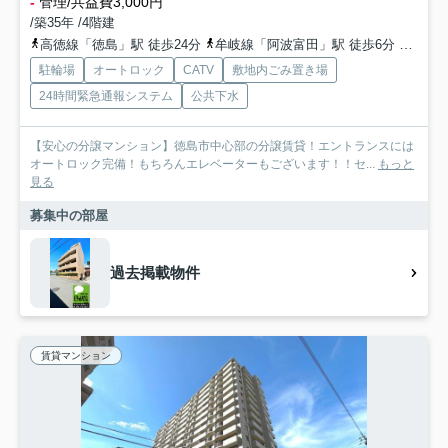
-
管理/共益費3,000円
/築35年 /4階建
高徳線「徳島」駅 徒歩24分
牟岐線「阿波富田」駅 徒歩6分
牟岐線
駐輪場
オートロック
CATV
敷地内ごみ置き場
24時間緊急通報システム
公共下水
【安心の分譲マンション】徳島市中心部の分譲賃貸！エントランスには
オートロック完備！もちろんエレベーターもございます！！セ...
もっと
見る
募集中の部屋
過去掲載物件
賃貸マンション