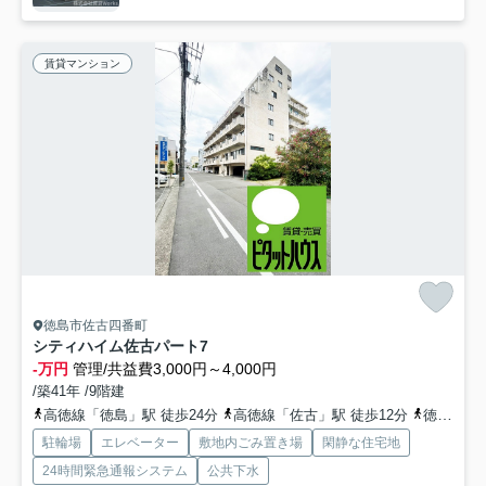
賃貸マンション
徳島市佐古四番町
シティハイム佐古パート7
-万円
管理/共益費3,000円～4,000円
/築41年 /9階建
高徳線「徳島」駅 徒歩24分
高徳線「佐古」駅 徒歩12分
徳島線「蔵本」駅 徒歩21分
駐輪場
エレベーター
敷地内ごみ置き場
閑静な住宅地
24時間緊急通報システム
公共下水