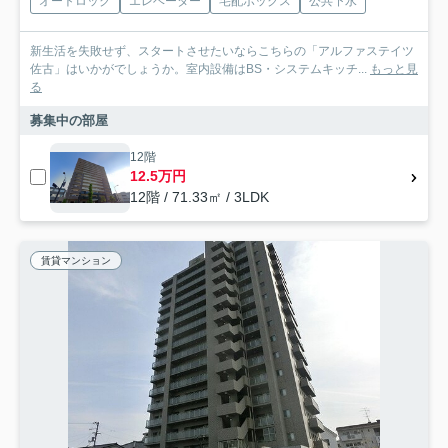
オートロック
エレベーター
宅配ボックス
公共下水
新生活を失敗せず、スタートさせたいならこちらの「アルファステイツ
佐古」はいかがでしょうか。室内設備はBS・システムキッチ...
もっと見
る
募集中の部屋
12階
12.5万円
12階 / 71.33㎡ / 3LDK
賃貸マンション