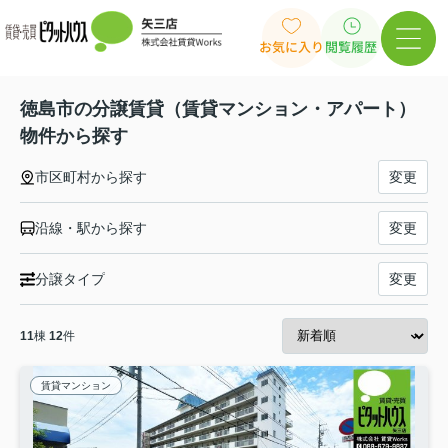
お気に入り
閲覧履歴
徳島市の分譲賃貸（賃貸マンション・アパート）
物件から探す
市区町村から探す
変更
沿線・駅から探す
変更
分譲タイプ
変更
11
棟
12
件
賃貸マンション