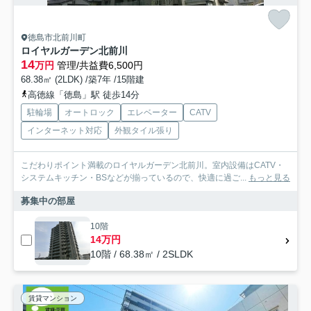
徳島市北前川町
ロイヤルガーデン北前川
14
万円
管理/共益費6,500円
68.38㎡ (2LDK) /築7年 /15階建
高徳線「徳島」駅 徒歩14分
駐輪場
オートロック
エレベーター
CATV
インターネット対応
外観タイル張り
こだわりポイント満載のロイヤルガーデン北前川。室内設備はCATV・
システムキッチン・BSなどが揃っているので、快適に過ご...
もっと見る
募集中の部屋
10階
14万円
10階 / 68.38㎡ / 2SLDK
賃貸マンション