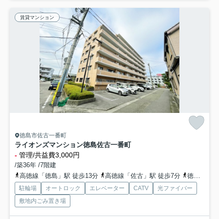
賃貸マンション
徳島市佐古一番町
ライオンズマンション徳島佐古一番町
-
管理/共益費3,000円
/築36年 /7階建
高徳線「徳島」駅 徒歩13分
高徳線「佐古」駅 徒歩7分
徳島線「蔵本」駅 徒歩30分
駐輪場
オートロック
エレベーター
CATV
光ファイバー
敷地内ごみ置き場