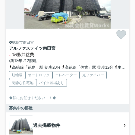
徳島市南田宮
アルファステイツ南田宮
-
管理/共益費-
/築18年 /12階建
高徳線「徳島」駅 徒歩20分
高徳線「佐古」駅 徒歩12分
牟岐線「阿波富田」駅 徒歩39分
駐輪場
オートロック
エレベーター
光ファイバー
閑静な住宅地
バイク置場あり
◆私にお任せください！！◆
募集中の部屋
過去掲載物件