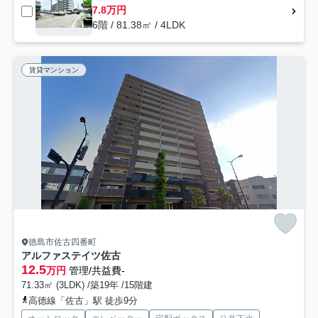
7.8万円
6階 / 81.38㎡ / 4LDK
賃貸マンション
徳島市佐古四番町
アルファステイツ佐古
12.5
万円
管理/共益費-
71.33㎡ (3LDK) /築19年 /15階建
高徳線「佐古」駅 徒歩9分