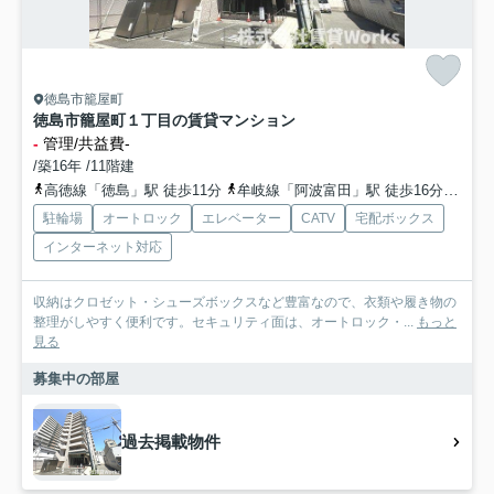
徳島市籠屋町
徳島市籠屋町１丁目の賃貸マンション
-
管理/共益費-
/築16年 /11階建
高徳線「徳島」駅 徒歩11分
牟岐線「阿波富田」駅 徒歩16分
高徳
駐輪場
オートロック
エレベーター
CATV
宅配ボックス
インターネット対応
収納はクロゼット・シューズボックスなど豊富なので、衣類や履き物の
整理がしやすく便利です。セキュリティ面は、オートロック・...
もっと
見る
募集中の部屋
過去掲載物件