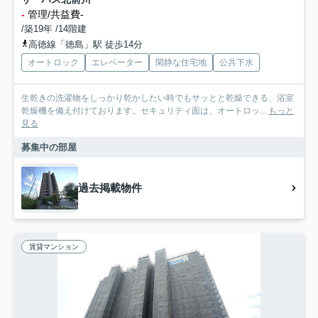
-
管理/共益費-
/築19年 /14階建
高徳線「徳島」駅 徒歩14分
オートロック
エレベーター
閑静な住宅地
公共下水
生乾きの洗濯物をしっかり乾かしたい時でもサッとと乾燥できる、浴室
乾燥機を備え付けております。セキュリティ面は、オートロッ...
もっと
見る
募集中の部屋
過去掲載物件
賃貸マンション