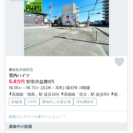
徳島市南田宮
宮内ハイツ
5.8
万円
管理/共益費0円
56.00㎡～56.72㎡ (2LDK～3DK) /築43年 /4階建
高徳線「徳島」駅 徒歩16分
高徳線「佐古」駅 徒歩8分
徳島線「蔵本」駅 徒歩35分
駐輪場
CATV
敷地内ごみ置き場
浄化槽排水
鉄筋コンクリート造マンション！！
募集中の部屋