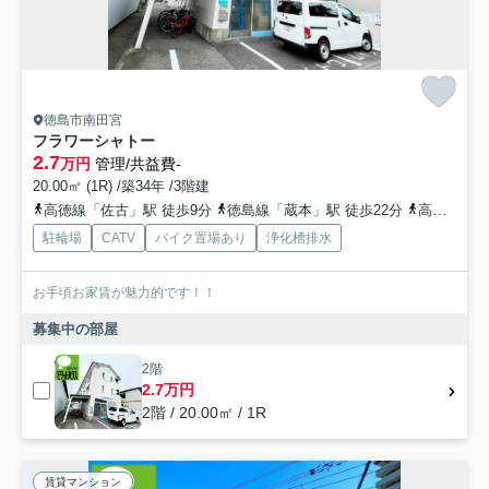
徳島市南田宮
フラワーシャトー
2.7
万円
管理/共益費-
20.00㎡ (1R) /築34年 /3階建
高徳線「佐古」駅 徒歩9分
徳島線「蔵本」駅 徒歩22分
高徳線「徳島」駅 徒歩29分
駐輪場
CATV
バイク置場あり
浄化槽排水
お手頃お家賃が魅力的です！！
募集中の部屋
2階
2.7万円
2階 / 20.00㎡ / 1R
賃貸マンション