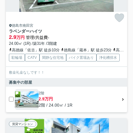
徳島市南田宮
ラベンダーハイツ
2.9
万円
管理/共益費-
24.00㎡ (1R) /築31年 /3階建
高徳線「佐古」駅 徒歩10分
徳島線「蔵本」駅 徒歩23分
高徳線「徳島」駅 徒歩29分
駐輪場
CATV
閑静な住宅地
バイク置場あり
浄化槽排水
敷金礼金なしです！！
募集中の部屋
2階
2.9万円
2階 / 24.00㎡ / 1R
賃貸マンション