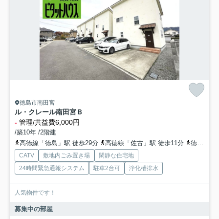
徳島市南田宮
ル・クレール南田宮Ｂ
-
管理/共益費6,000円
/築10年 /2階建
高徳線「徳島」駅 徒歩29分
高徳線「佐古」駅 徒歩11分
徳島線「蔵本」駅 徒歩31分
CATV
敷地内ごみ置き場
閑静な住宅地
24時間緊急通報システム
駐車2台可
浄化槽排水
人気物件です！
募集中の部屋