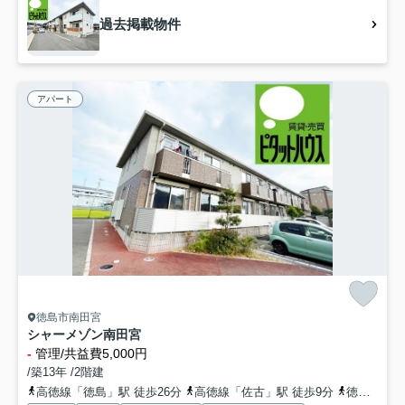
過去掲載物件
アパート
徳島市南田宮
シャーメゾン南田宮
-
管理/共益費5,000円
/築13年 /2階建
高徳線「徳島」駅 徒歩26分
高徳線「佐古」駅 徒歩9分
徳島線「蔵本」駅 徒歩33分