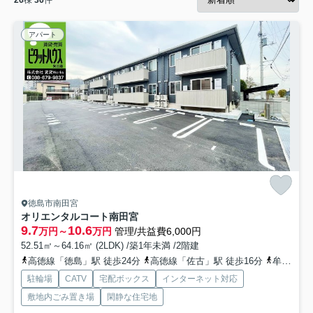
26
棟
36
件
アパート
徳島市南田宮
オリエンタルコート南田宮
9.7
10.6
万円～
万円
管理/共益費6,000円
52.51㎡～64.16㎡ (2LDK) /築1年未満 /2階建
高徳線「徳島」駅 徒歩24分
高徳線「佐古」駅 徒歩16分
牟岐線「阿波富田」駅 徒歩43分
駐輪場
CATV
宅配ボックス
インターネット対応
敷地内ごみ置き場
閑静な住宅地