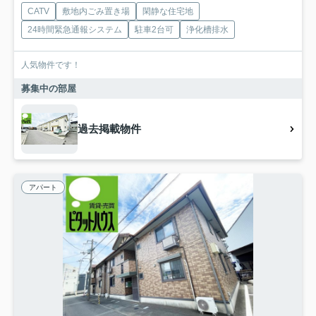
CATV
敷地内ごみ置き場
閑静な住宅地
24時間緊急通報システム
駐車2台可
浄化槽排水
人気物件です！
募集中の部屋
過去掲載物件
アパート