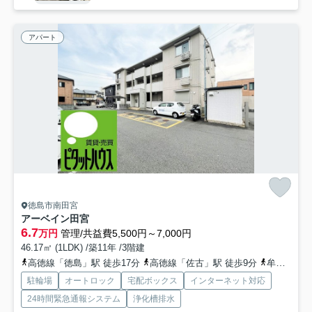
アパート
徳島市南田宮
アーベイン田宮
6.7
万円
管理/共益費5,500円～7,000円
46.17㎡ (1LDK) /築11年 /3階建
高徳線「徳島」駅 徒歩17分
高徳線「佐古」駅 徒歩9分
牟岐線「阿波富田」駅 徒歩36分
駐輪場
オートロック
宅配ボックス
インターネット対応
24時間緊急通報システム
浄化槽排水