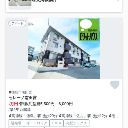
アパート
徳島市南田宮
セレーノ南田宮
-万円
管理/共益費5,500円～6,000円
/築4年 /3階建
高徳線「徳島」駅 徒歩20分
高徳線「佐古」駅 徒歩12分
徳島線「蔵本」駅 徒歩39分
駐輪場
オートロック
CATV
宅配ボックス