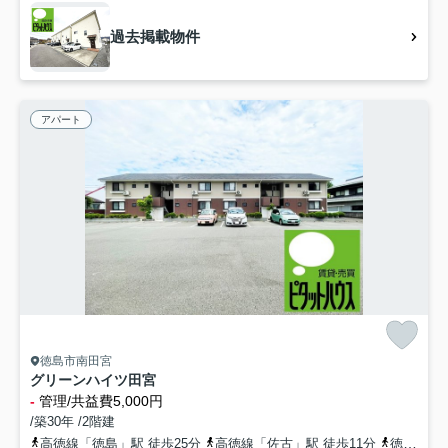
過去掲載物件
アパート
徳島市南田宮
グリーンハイツ田宮
-
管理/共益費5,000円
/築30年 /2階建
高徳線「徳島」駅 徒歩25分
高徳線「佐古」駅 徒歩11分
徳島線「蔵本」駅 徒歩33分