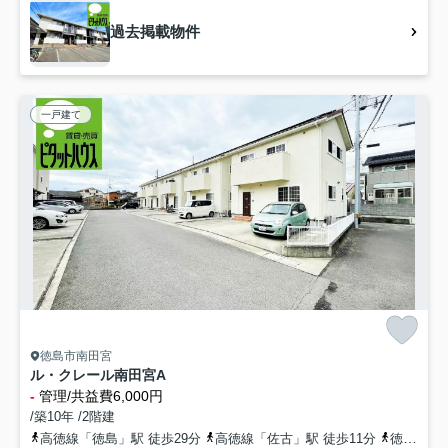
過去掲載物件
一戸建て
徳島市南田宮
ル・クレール南田宮A
-
管理/共益費6,000円
/築10年 /2階建
高徳線「徳島」駅 徒歩29分
高徳線「佐古」駅 徒歩11分
徳島線「蔵本」駅 徒歩31分