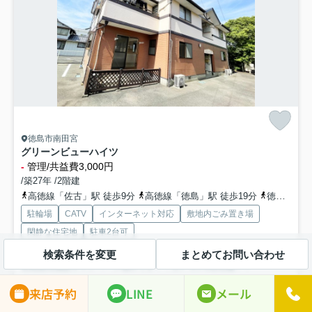
徳島市南田宮
グリーンビューハイツ
-
管理/共益費3,000円
/築27年 /2階建
高徳線「佐古」駅 徒歩9分
高徳線「徳島」駅 徒歩19分
徳島線「蔵本」駅 徒歩38分
駐輪場
CATV
インターネット対応
敷地内ごみ置き場
閑静な住宅地
駐車2台可
検索条件を変更
まとめてお問い合わせ
初期費用減額キャンペーン物件です！！エアコン2台完備！！
募集中の部屋
来店予約
LINE
メール