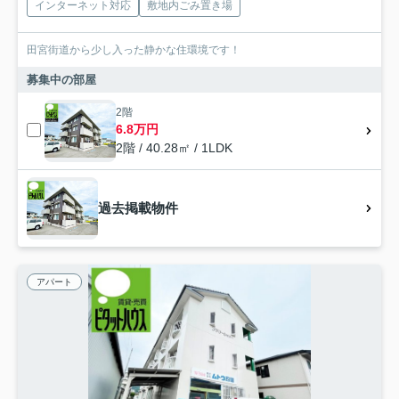
インターネット対応
敷地内ごみ置き場
田宮街道から少し入った静かな住環境です！
募集中の部屋
2階
6.8万円
2階 / 40.28㎡ / 1LDK
過去掲載物件
アパート