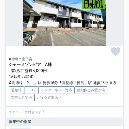
徳島市南田宮
シャーメゾンピア A棟
-
管理/共益費5,000円
/築16年 /2階建
高徳線「佐古」駅 徒歩16分
高徳線「徳島」駅 徒歩25分
徳島線「蔵本」駅 徒歩44分
駐輪場
CATV
インターネット対応
敷地内ごみ置き場
閑静な住宅地
バイク置場あり
エアコン2台付きです！！
募集中の部屋