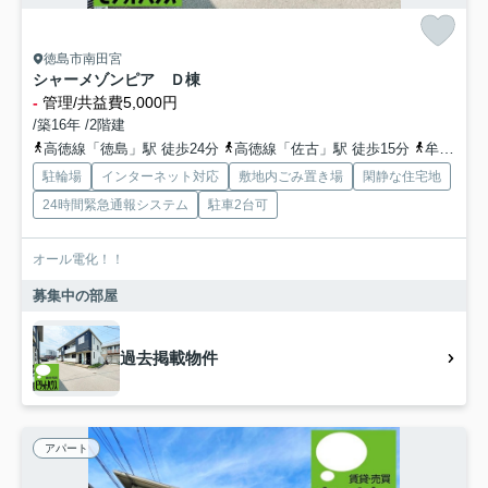
徳島市南田宮
シャーメゾンピア Ｄ棟
-
管理/共益費5,000円
/築16年 /2階建
高徳線「徳島」駅 徒歩24分
高徳線「佐古」駅 徒歩15分
牟岐線「阿波富田」駅 徒歩42分
駐輪場
インターネット対応
敷地内ごみ置き場
閑静な住宅地
24時間緊急通報システム
駐車2台可
オール電化！！
募集中の部屋
過去掲載物件
アパート