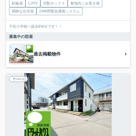
駐輪場
CATV
宅配ボックス
敷地内ごみ置き場
閑静な住宅地
24時間緊急通報システム
千松小学校へ徒歩約6分です！！
募集中の部屋
過去掲載物件
アパート