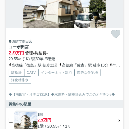
徳島市南田宮
コーポ田宮
2.9
万円
管理/共益費-
20.55㎡ (1K) /築39年 /3階建
高徳線「徳島」駅 徒歩22分
高徳線「佐古」駅 徒歩13分
牟岐線「阿波富田」駅 徒歩40分
駐輪場
CATV
インターネット対応
閑静な住宅地
浄化槽排水
◆【南田宮・オテゴロ1K】◆水道料・駐車場込みでこのオヤチン♪◆
募集中の部屋
1階
2.9万円
1階 / 20.55㎡ / 1K