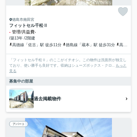
徳島市南田宮
フィットセル千松Ⅱ
-
管理/共益費-
/築13年 /2階建
高徳線「佐古」駅 徒歩11分
徳島線「蔵本」駅 徒歩31分
高徳線「徳島」駅 徒歩29分
「フィットセル千松Ⅱ」のここがイチオシ。この物件は洗面所が独立し
ており、使い勝手も良好です。収納はシューズボックス・クロ...
もっと
見る
募集中の部屋
過去掲載物件
アパート