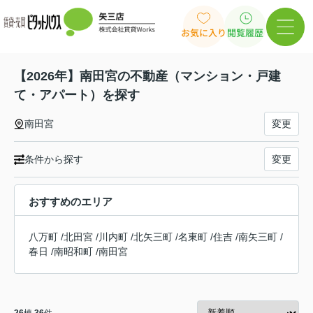
お気に入り
閲覧履歴
【2026年】南田宮の不動産（マンション・戸建
て・アパート）を探す
南田宮
変更
条件から探す
変更
おすすめのエリア
八万町
/
北田宮
/
川内町
/
北矢三町
/
名東町
/
住吉
/
南矢三町
/
春日
/
南昭和町
/
南田宮