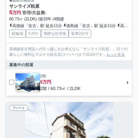
徳島市南田宮
サンライズ松原
5
万円
管理/共益費-
60.73㎡ (2LDK) /築33年 /4階建
高徳線「佐古」駅 徒歩11分
徳島線「佐古」駅 徒歩11分
高徳線「徳島」駅 徒歩30分
駐輪場
CATV
閑静な住宅地
駐車2台可
高徳線佐古周辺への引っ越しをお考えなら「サンライズ松原」。日々の
暮らしに便利なマルナカ佐古店(スーパー)まで312mです...
もっと見る
募集中の部屋
2階
5万円
2階 / 60.73㎡ / 2LDK
アパート