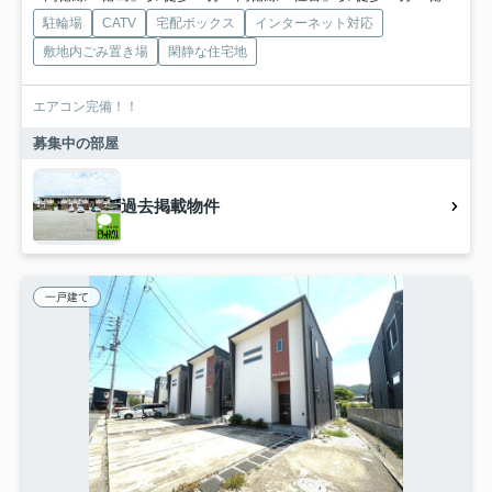
駐輪場
CATV
宅配ボックス
インターネット対応
敷地内ごみ置き場
閑静な住宅地
エアコン完備！！
募集中の部屋
過去掲載物件
一戸建て