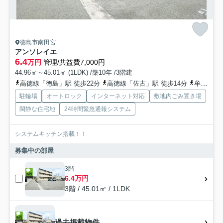
徳島市南田宮
アンソレイエ
6.4
万円
管理/共益費7,000円
44.96㎡～45.01㎡ (1LDK) /築10年 /3階建
高徳線「徳島」駅 徒歩22分
高徳線「佐古」駅 徒歩14分
牟岐線「阿波富田」駅 徒歩41分
駐輪場
オートロック
インターネット対応
敷地内ごみ置き場
閑静な住宅地
24時間緊急通報システム
システムキッチン搭載！！
募集中の部屋
3階
6.4万円
3階 / 45.01㎡ / 1LDK
過去掲載物件