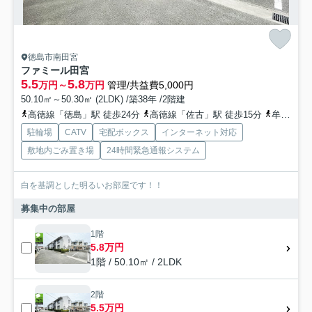
徳島市南田宮
ファミール田宮
5.5
5.8
万円～
万円
管理/共益費5,000円
50.10㎡～50.30㎡ (2LDK) /築38年 /2階建
高徳線「徳島」駅 徒歩24分
高徳線「佐古」駅 徒歩15分
牟岐線「阿波富田」駅 徒歩42分
駐輪場
CATV
宅配ボックス
インターネット対応
敷地内ごみ置き場
24時間緊急通報システム
白を基調とした明るいお部屋です！！
募集中の部屋
1階
5.8万円
1階 / 50.10㎡ / 2LDK
2階
5.5万円