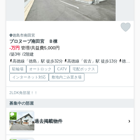
徳島市南田宮
プロヌーブ南田宮 Ｂ棟
-万円
管理/共益費5,000円
/築3年 /2階建
高徳線「徳島」駅 徒歩32分
高徳線「佐古」駅 徒歩13分
徳島線「蔵本」駅 徒歩26分
駐輪場
オートロック
CATV
宅配ボックス
インターネット対応
敷地内ごみ置き場
2LDK角部屋！！
募集中の部屋
過去掲載物件