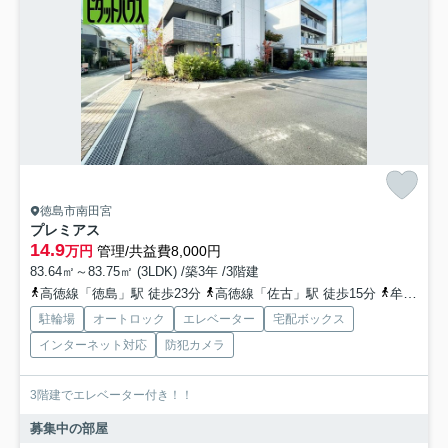
徳島市南田宮
プレミアス
14.9
万円
管理/共益費8,000円
83.64㎡～83.75㎡ (3LDK) /築3年 /3階建
高徳線「徳島」駅 徒歩23分
高徳線「佐古」駅 徒歩15分
牟岐線「阿波富田」駅 徒歩42分
駐輪場
オートロック
エレベーター
宅配ボックス
インターネット対応
防犯カメラ
3階建でエレベーター付き！！
募集中の部屋