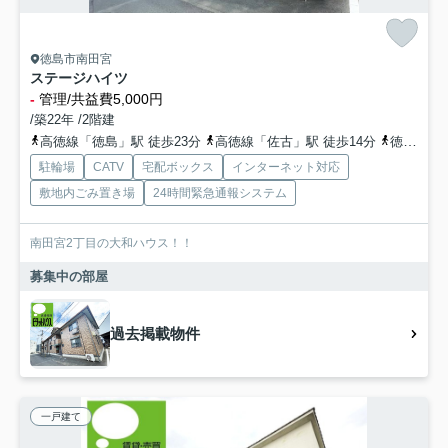
徳島市南田宮
ステージハイツ
-
管理/共益費5,000円
/築22年 /2階建
高徳線「徳島」駅 徒歩23分
高徳線「佐古」駅 徒歩14分
徳島線「蔵本」駅 徒歩41分
駐輪場
CATV
宅配ボックス
インターネット対応
敷地内ごみ置き場
24時間緊急通報システム
南田宮2丁目の大和ハウス！！
募集中の部屋
過去掲載物件
一戸建て