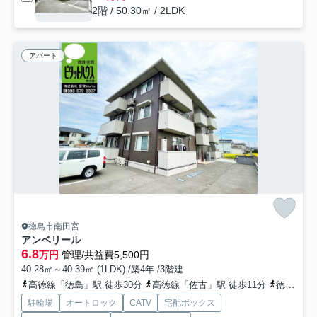
2階 / 50.30㎡ / 2LDK
アパート
徳島市南田宮
アンベリール
6.8
万円
管理/共益費5,500円
40.28㎡～40.39㎡ (1LDK) /築4年 /3階建
高徳線「徳島」駅 徒歩30分
高徳線「佐古」駅 徒歩11分
徳島線「蔵本」駅 徒歩24分
駐輪場
オートロック
CATV
宅配ボックス