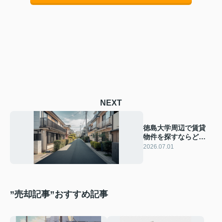
NEXT
徳島大学周辺で賃貸
物件を探すならどこ
が人気エリア？選び
2026.07.01
方や住みやすさも紹
介
”売却記事”おすすめ記事