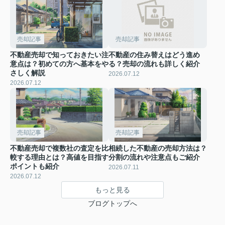
売却記事
売却記事
不動産売却で知っておきたい注
不動産の住み替えはどう進め
意点は？初めての方へ基本をや
る？売却の流れも詳しく紹介
さしく解説
2026.07.12
2026.07.12
売却記事
売却記事
不動産売却で複数社の査定を比
相続した不動産の売却方法は？
較する理由とは？高値を目指す
分割の流れや注意点もご紹介
ポイントも紹介
2026.07.11
2026.07.12
もっと見る
ブログトップへ