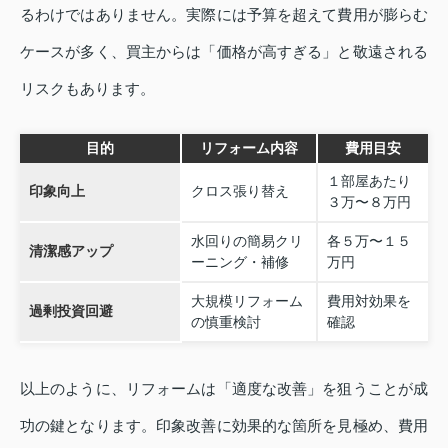
るわけではありません。実際には予算を超えて費用が膨らむ
ケースが多く、買主からは「価格が高すぎる」と敬遠される
リスクもあります。
目的
リフォーム内容
費用目安
１部屋あたり
印象向上
クロス張り替え
３万〜８万円
水回りの簡易クリ
各５万〜１５
清潔感アップ
ーニング・補修
万円
大規模リフォーム
費用対効果を
過剰投資回避
の慎重検討
確認
以上のように、リフォームは「適度な改善」を狙うことが成
功の鍵となります。印象改善に効果的な箇所を見極め、費用