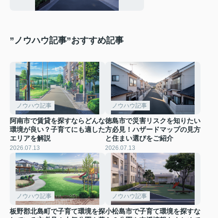
選びのコツも紹介
”ノウハウ記事”おすすめ記事
ノウハウ記事
ノウハウ記事
阿南市で賃貸を探すならどんな
徳島市で災害リスクを知りたい
環境が良い？子育てにも適した
方必見！ハザードマップの見方
エリアを解説
と住まい選びをご紹介
2026.07.13
2026.07.13
ノウハウ記事
ノウハウ記事
板野郡北島町で子育て環境を探
小松島市で子育て環境を探すな