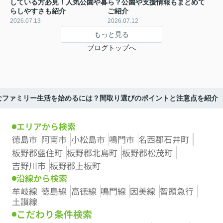
している方必見！人気公園や暮
ら？公園や支援情報もまとめて
らしやすさも紹介
ご紹介
2026.07.13
2026.07.12
もっと見る
ブログトップへ
なファミリー生活を始めるには？間取り選びのポイントと注意点を紹介
エリアから検索
徳島市
阿南市
小松島市
鳴門市
名西郡石井町
板野郡藍住町
板野郡北島町
板野郡松茂町
吉野川市
板野郡上板町
沿線から検索
牟岐線
徳島線
高徳線
鳴門線
因美線
智頭急行
土讃線
こだわり条件検索