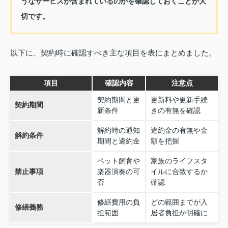
うなサービスが含まれているのかを確認しておくことが大
切です。
以下に、契約時に確認すべき主な項目を表にまとめました。
項目
確認内容
注意点
契約期間と更
更新料や更新手続
契約期間
新条件
きの有無を確認
解約時の通知
違約金の有無や金
解約条件
期間と違約金
額を把握
ペット飼育や
家族のライフスタ
禁止事項
楽器演奏の可
イルに合致するか
否
確認
修繕費用の負
どの範囲までが入
修繕義務
担範囲
居者負担か明確に