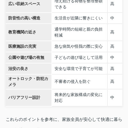
増え続ける荷物を整理整頓
広い収納スペース
高
できる
防音性の高い構造
生活音が近隣に響きにくい
中
通学時間の短縮と親の負担
教育機関の近さ
高
軽減
医療施設の充実
急な病気や怪我の際に安心
高
公園や遊び場の有無
子どもの遊び場として活用
中
治安の良さ
安全な環境で子育てが可能
高
オートロック・防犯カ
不審者の侵入を防ぐ
高
メラ
将来的な家族構成の変化に
バリアフリー設計
中
対応
これらのポイントを参考に、家族全員が安心して快適に暮ら