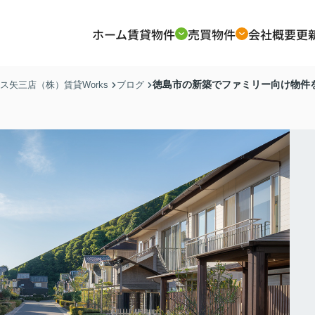
ホーム
賃貸物件
売買物件
会社概要
更
徳島市の新築でファミリー向け物件
矢三店（株）賃貸Works
ブログ