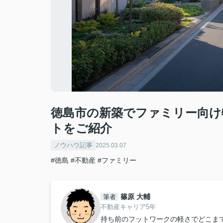
徳島市の新築でファミリー向け
トをご紹介
ノウハウ記事
2025.03.07
#徳島
#不動産
#ファミリー
篠原 大輔
筆者
不動産キャリア5年
持ち前のフットワークの軽さでどこま