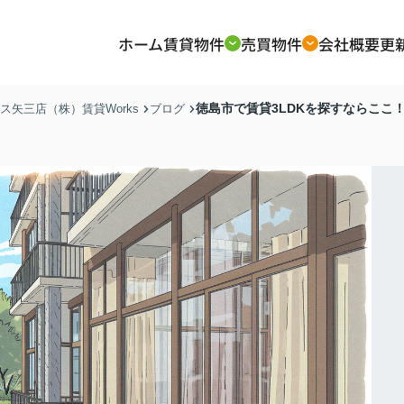
ホーム
賃貸物件
売買物件
会社概要
更
徳島市で賃貸3LDKを探すならここ
矢三店（株）賃貸Works
ブログ