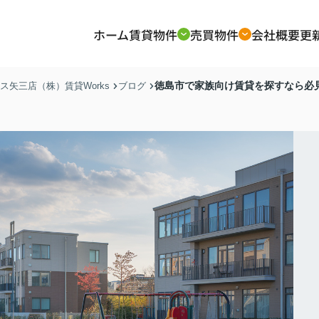
ホーム
賃貸物件
売買物件
会社概要
更
徳島市で家族向け賃貸を探すなら必
矢三店（株）賃貸Works
ブログ