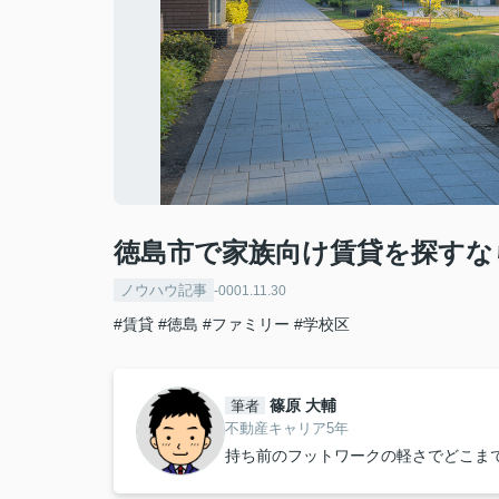
徳島市で家族向け賃貸を探すな
ノウハウ記事
-0001.11.30
#賃貸
#徳島
#ファミリー
#学校区
篠原 大輔
筆者
不動産キャリア5年
持ち前のフットワークの軽さでどこま