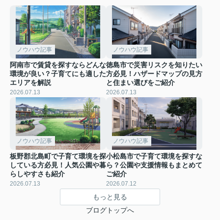
ノウハウ記事
ノウハウ記事
阿南市で賃貸を探すならどんな
徳島市で災害リスクを知りたい
環境が良い？子育てにも適した
方必見！ハザードマップの見方
エリアを解説
と住まい選びをご紹介
2026.07.13
2026.07.13
ノウハウ記事
ノウハウ記事
板野郡北島町で子育て環境を探
小松島市で子育て環境を探すな
している方必見！人気公園や暮
ら？公園や支援情報もまとめて
らしやすさも紹介
ご紹介
2026.07.13
2026.07.12
もっと見る
ブログトップへ