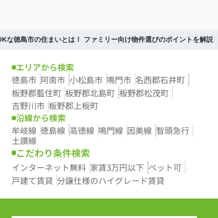
OKな徳島市の住まいとは！ ファミリー向け物件選びのポイントを解説
エリアから検索
徳島市
阿南市
小松島市
鳴門市
名西郡石井町
板野郡藍住町
板野郡北島町
板野郡松茂町
吉野川市
板野郡上板町
沿線から検索
牟岐線
徳島線
高徳線
鳴門線
因美線
智頭急行
土讃線
こだわり条件検索
インターネット無料
家賃3万円以下
ペット可
戸建て賃貸
分譲仕様のハイグレード賃貸