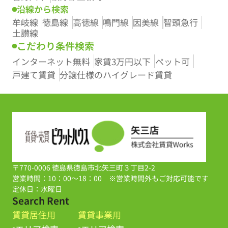
沿線から検索
牟岐線
徳島線
高徳線
鳴門線
因美線
智頭急行
土讃線
こだわり条件検索
インターネット無料
家賃3万円以下
ペット可
戸建て賃貸
分譲仕様のハイグレード賃貸
〒770-0006 徳島県徳島市北矢三町３丁目2-2
営業時間：10：00～18：00 ※営業時間外もご対応可能です
定休日：水曜日
Search Rent
賃貸居住用
賃貸事業用