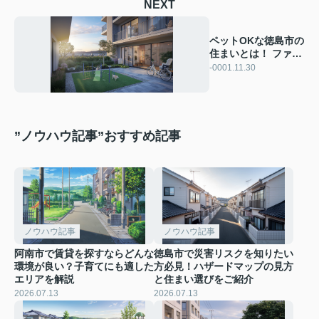
NEXT
ペットOKな徳島市の
住まいとは！ ファミ
リー向け物件選びの
-0001.11.30
ポイントを解説
”ノウハウ記事”おすすめ記事
ノウハウ記事
ノウハウ記事
阿南市で賃貸を探すならどんな
徳島市で災害リスクを知りたい
環境が良い？子育てにも適した
方必見！ハザードマップの見方
エリアを解説
と住まい選びをご紹介
2026.07.13
2026.07.13