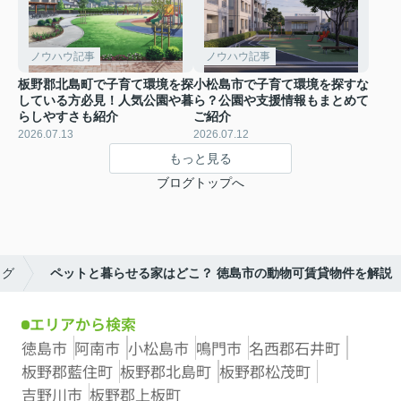
ノウハウ記事
ノウハウ記事
板野郡北島町で子育て環境を探
小松島市で子育て環境を探すな
している方必見！人気公園や暮
ら？公園や支援情報もまとめて
らしやすさも紹介
ご紹介
2026.07.13
2026.07.12
もっと見る
ブログトップへ
ログ
ペットと暮らせる家はどこ？ 徳島市の動物可賃貸物件を解説
エリアから検索
徳島市
阿南市
小松島市
鳴門市
名西郡石井町
板野郡藍住町
板野郡北島町
板野郡松茂町
吉野川市
板野郡上板町