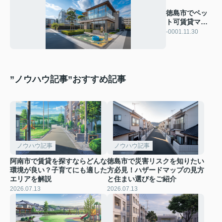
徳島市でペッ
ト可賃貸マン
ションが見つ
-0001.11.30
かる！
”ノウハウ記事”おすすめ記事
ノウハウ記事
ノウハウ記事
阿南市で賃貸を探すならどんな
徳島市で災害リスクを知りたい
環境が良い？子育てにも適した
方必見！ハザードマップの見方
エリアを解説
と住まい選びをご紹介
2026.07.13
2026.07.13