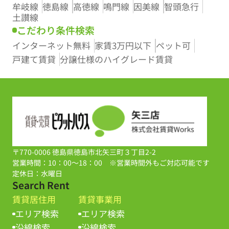
牟岐線
徳島線
高徳線
鳴門線
因美線
智頭急行
土讃線
こだわり条件検索
インターネット無料
家賃3万円以下
ペット可
戸建て賃貸
分譲仕様のハイグレード賃貸
〒770-0006 徳島県徳島市北矢三町３丁目2-2
営業時間：10：00～18：00 ※営業時間外もご対応可能です
定休日：水曜日
Search Rent
賃貸居住用
賃貸事業用
エリア検索
エリア検索
沿線検索
沿線検索