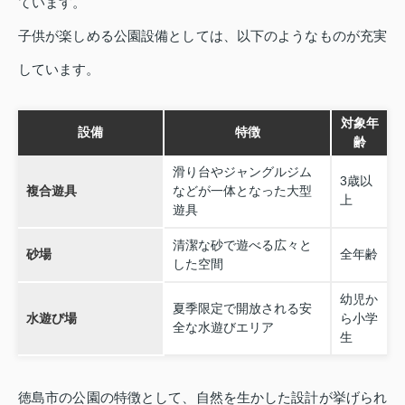
ています。
子供が楽しめる公園設備としては、以下のようなものが充実
しています。
対象年
設備
特徴
齢
滑り台やジャングルジム
3歳以
複合遊具
などが一体となった大型
上
遊具
清潔な砂で遊べる広々と
砂場
全年齢
した空間
幼児か
夏季限定で開放される安
水遊び場
ら小学
全な水遊びエリア
生
徳島市の公園の特徴として、自然を生かした設計が挙げられ