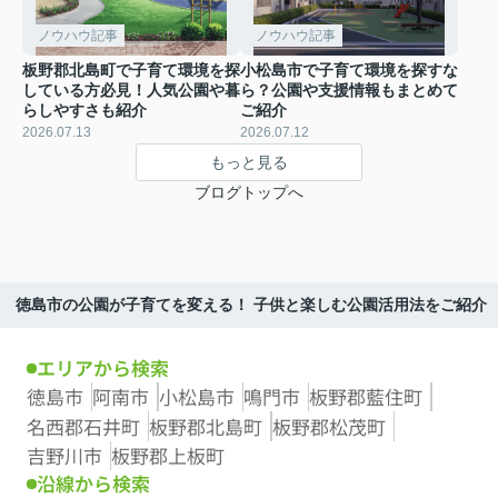
ノウハウ記事
ノウハウ記事
板野郡北島町で子育て環境を探
小松島市で子育て環境を探すな
している方必見！人気公園や暮
ら？公園や支援情報もまとめて
らしやすさも紹介
ご紹介
2026.07.13
2026.07.12
もっと見る
ブログトップへ
徳島市の公園が子育てを変える！ 子供と楽しむ公園活用法をご紹介
エリアから検索
徳島市
阿南市
小松島市
鳴門市
板野郡藍住町
名西郡石井町
板野郡北島町
板野郡松茂町
吉野川市
板野郡上板町
沿線から検索