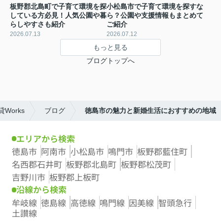
板野郡北島町で子育て環境を探
小松島市で子育て環境を探すな
している方必見！人気公園や暮
ら？公園や支援情報もまとめて
らしやすさも紹介
ご紹介
2026.07.13
2026.07.12
もっと見る
ブログトップへ
orks
ブログ
徳島市の魅力と新婚生活におすすめの地域
エリアから検索
徳島市
阿南市
小松島市
鳴門市
板野郡藍住町
名西郡石井町
板野郡北島町
板野郡松茂町
吉野川市
板野郡上板町
沿線から検索
牟岐線
徳島線
高徳線
鳴門線
因美線
智頭急行
土讃線