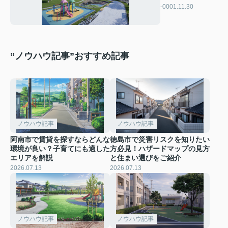
ーにおすすめの公
-0001.11.30
園を解説
”ノウハウ記事”おすすめ記事
ノウハウ記事
ノウハウ記事
阿南市で賃貸を探すならどんな
徳島市で災害リスクを知りたい
環境が良い？子育てにも適した
方必見！ハザードマップの見方
エリアを解説
と住まい選びをご紹介
2026.07.13
2026.07.13
ノウハウ記事
ノウハウ記事