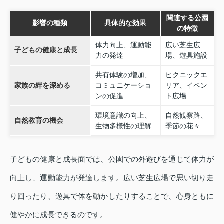
関連する公園
影響の種類
具体的な効果
の特徴
体力向上、運動能
広い芝生広
子どもの健康と成長
力の発達
場、遊具施設
共有体験の増加、
ピクニックエ
家族の絆を深める
コミュニケーショ
リア、イベン
ンの促進
ト広場
環境意識の向上、
自然観察路、
自然教育の機会
生物多様性の理解
季節の花々
子どもの健康と成長面では、公園での外遊びを通じて体力が
向上し、運動能力が発達します。広い芝生広場で思い切り走
り回ったり、遊具で体を動かしたりすることで、心身ともに
健やかに成長できるのです。