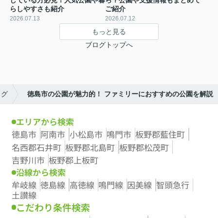
している方必見！人気公園や暮
ら？公園や支援情報もまとめて
らしやすさも紹介
ご紹介
2026.07.13
2026.07.12
もっと見る
ブログトップへ
ログ
徳島市の公園が魅力的！ ファミリーにおすすめの公園を解説
エリアから検索
徳島市
阿南市
小松島市
鳴門市
板野郡藍住町
名西郡石井町
板野郡北島町
板野郡松茂町
吉野川市
板野郡上板町
沿線から検索
牟岐線
徳島線
高徳線
鳴門線
因美線
智頭急行
土讃線
こだわり条件検索