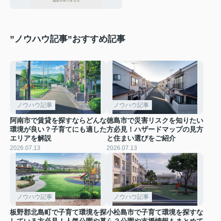
”ノウハウ記事”おすすめ記事
ノウハウ記事
ノウハウ記事
阿南市で賃貸を探すならどんな
徳島市で災害リスクを知りたい
環境が良い？子育てにも適した
方必見！ハザードマップの見方
エリアを解説
と住まい選びをご紹介
2026.07.13
2026.07.13
ノウハウ記事
ノウハウ記事
板野郡北島町で子育て環境を探
小松島市で子育て環境を探すな