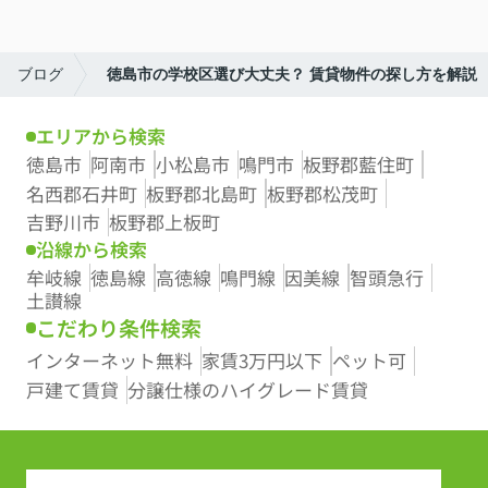
ブログ
徳島市の学校区選び大丈夫？ 賃貸物件の探し方を解説
エリアから検索
徳島市
阿南市
小松島市
鳴門市
板野郡藍住町
名西郡石井町
板野郡北島町
板野郡松茂町
吉野川市
板野郡上板町
沿線から検索
牟岐線
徳島線
高徳線
鳴門線
因美線
智頭急行
土讃線
こだわり条件検索
インターネット無料
家賃3万円以下
ペット可
戸建て賃貸
分譲仕様のハイグレード賃貸