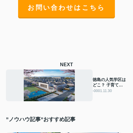
お問い合わせはこちら
NEXT
徳島の人気学区は
どこ？ 子育て世
帯に選ばれるエリ
-0001.11.30
アをご紹介
”ノウハウ記事”おすすめ記事