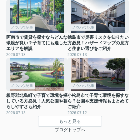
ノウハウ記事
ノウハウ記事
阿南市で賃貸を探すならどんな
徳島市で災害リスクを知りたい
環境が良い？子育てにも適した
方必見！ハザードマップの見方
エリアを解説
と住まい選びをご紹介
2026.07.13
2026.07.13
ノウハウ記事
ノウハウ記事
板野郡北島町で子育て環境を探
小松島市で子育て環境を探すな
している方必見！人気公園や暮
ら？公園や支援情報もまとめて
らしやすさも紹介
ご紹介
2026.07.13
2026.07.12
もっと見る
ブログトップへ