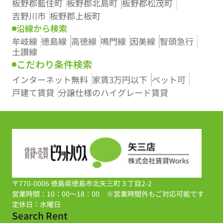
板野郡藍住町
板野郡北島町
板野郡松茂町
吉野川市
板野郡上板町
沿線から検索
牟岐線
徳島線
高徳線
鳴門線
因美線
智頭急行
土讃線
こだわり条件検索
インターネット無料
家賃3万円以下
ペット可
戸建て賃貸
分譲仕様のハイグレード賃貸
〒770-0006 徳島県徳島市北矢三町３丁目2-2
営業時間：10：00～18：00 ※営業時間外もご対応可能です
定休日：水曜日
Search Rent