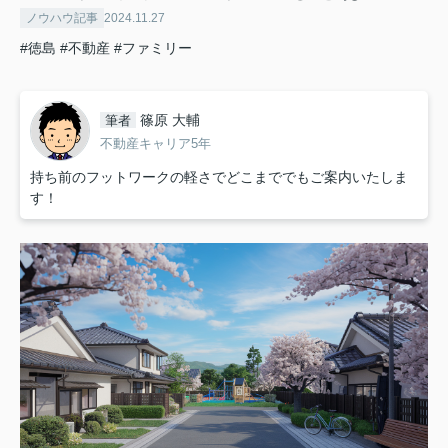
ノウハウ記事
2024.11.27
#徳島
#不動産
#ファミリー
篠原 大輔
筆者
不動産キャリア5年
持ち前のフットワークの軽さでどこまででもご案内いたしま
す！