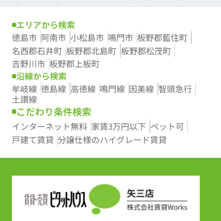
エリアから検索
徳島市
阿南市
小松島市
鳴門市
板野郡藍住町
名西郡石井町
板野郡北島町
板野郡松茂町
吉野川市
板野郡上板町
沿線から検索
牟岐線
徳島線
高徳線
鳴門線
因美線
智頭急行
土讃線
こだわり条件検索
インターネット無料
家賃3万円以下
ペット可
戸建て賃貸
分譲仕様のハイグレード賃貸