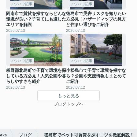
ノウハウ記事
ノウハウ記事
阿南市で賃貸を探すならどんな
徳島市で災害リスクを知りたい
環境が良い？子育てにも適した
方必見！ハザードマップの見方
エリアを解説
と住まい選びをご紹介
2026.07.13
2026.07.13
ノウハウ記事
ノウハウ記事
板野郡北島町で子育て環境を探
小松島市で子育て環境を探すな
している方必見！人気公園や暮
ら？公園や支援情報もまとめて
らしやすさも紹介
ご紹介
2026.07.13
2026.07.12
もっと見る
ブログトップへ
ks
ブログ
徳島市でペット可賃貸を探すコツを徹底解説！