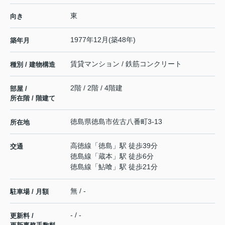
東
向き
1977年12月(築48年)
築年月
賃貸マンション / 鉄筋コンクリート
種別 / 建物構造
2階 / 2階 / 4階建
部屋 /
所在階 / 階建て
徳島県
徳島市
佐古八番町
3-13
所在地
高徳線
「
徳島
」駅 徒歩39分
交通
徳島線
「
蔵本
」駅 徒歩6分
徳島線
「
鮎喰
」駅 徒歩21分
無 / -
駐車場 / 月額
- / -
更新料 /