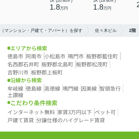
1K (20.60㎡)
1K (19.80㎡)
1.8
1.8
万円
万円
動産（マンション・戸建て・アパート）を探す
佐々木ビル
2階
エリアから検索
徳島市
阿南市
小松島市
鳴門市
板野郡藍住町
名西郡石井町
板野郡北島町
板野郡松茂町
吉野川市
板野郡上板町
沿線から検索
牟岐線
徳島線
高徳線
鳴門線
因美線
智頭急行
土讃線
こだわり条件検索
インターネット無料
家賃3万円以下
ペット可
戸建て賃貸
分譲仕様のハイグレード賃貸