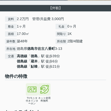
【外観】
2.2万円 管理/共益費 3,000円
賃料
1ヶ月
0ヶ月
敷金
礼金
17.00㎡
1K
面積
間取り
築48年
2階/4階建
築年数
所在階
徳島県
徳島市
佐古八番町
3-13
所在地
高徳線
「
徳島
」駅 徒歩39分
交通
徳島線
「
蔵本
」駅 徒歩6分
徳島線
「
鮎喰
」駅 徒歩21分
物件の特徴
TVモニタ
ネット使用
付きインタ
料無料
ーホン