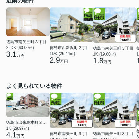
近隣の物件
徳島市南矢三町３丁目
徳島市西新浜町２丁目
2LDK (60.00㎡)
徳島市南矢三町３丁目
3.1
1DK (26.44㎡)
1K (19.80㎡)
1
万円
2.9
1.8
万円
万円
よく見られている物件
徳島市出来島本町３丁目
1K (29.97㎡)
4.1
徳島市南矢三町３丁目
徳島市南矢三町３丁目
万円
3