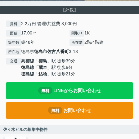
【外観】
2.2万円 管理/共益費 3,000円
賃料
17.00㎡
1K
面積
間取り
築48年
2階/4階建
築年数
所在階
徳島県
徳島市
佐古八番町
3-13
所在地
高徳線
「
徳島
」駅 徒歩39分
交通
徳島線
「
蔵本
」駅 徒歩6分
徳島線
「
鮎喰
」駅 徒歩21分
LINEからお問い合わせ
無料
お問い合わせ
無料
佐々木ビルの募集中物件