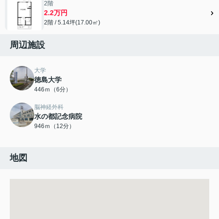
2階
2.2万円
2階 / 5.14坪(17.00㎡)
周辺施設
大学
徳島大学
446ｍ（6分）
脳神経外科
水の都記念病院
946ｍ（12分）
地図