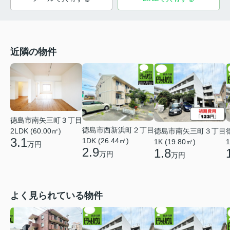
近隣の物件
徳島市南矢三町３丁目
徳島市西新浜町２丁目
徳島市南矢三町３丁目
2LDK (60.00㎡)
3.1
1DK (26.44㎡)
1K (19.80㎡)
1
万円
2.9
1.8
万円
万円
よく見られている物件