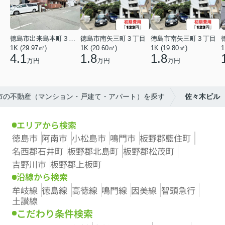
徳島市出来島本町３丁目
徳島市南矢三町３丁目
徳島市南矢三町３丁目
1K (29.97㎡)
1K (20.60㎡)
1K (19.80㎡)
1
4.1
1.8
1.8
万円
万円
万円
島市の不動産（マンション・戸建て・アパート）を探す
佐々木ビル
エリアから検索
徳島市
阿南市
小松島市
鳴門市
板野郡藍住町
名西郡石井町
板野郡北島町
板野郡松茂町
吉野川市
板野郡上板町
沿線から検索
牟岐線
徳島線
高徳線
鳴門線
因美線
智頭急行
土讃線
こだわり条件検索