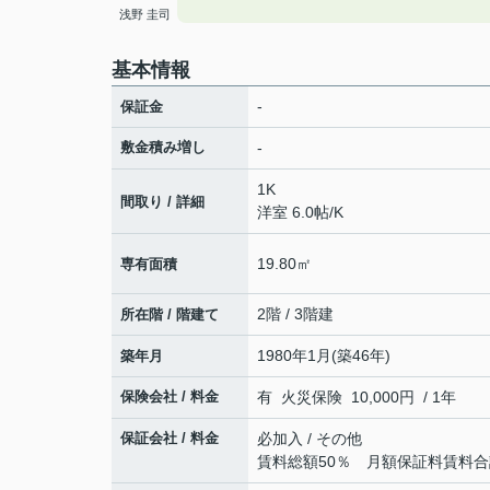
浅野 圭司
基本情報
-
保証金
敷金積み増し
-
1K
間取り / 詳細
洋室 6.0帖
/
K
19.80㎡
専有面積
2階 / 3階建
所在階 / 階建て
1980年1月(築46年)
築年月
保険会社 / 料金
有 火災保険 10,000円 / 1年
保証会社 / 料金
必加入 / その他
賃料総額50％ 月額保証料賃料合計