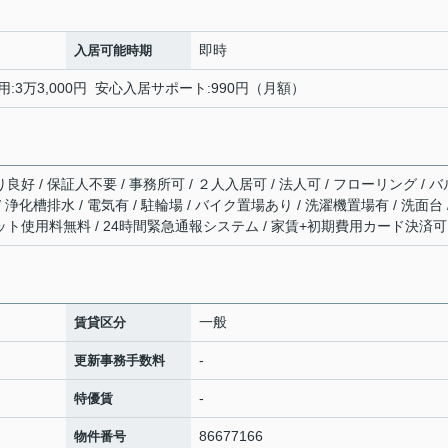
即時
入居可能時期
用:3万3,000円 安心入居サポート:990円（月額）
良好 / 保証人不要 / 事務所可 / ２人入居可 / 法人可 / フローリング / バ
 浄化槽排水 / 電気有 / 駐輪場 / バイク置場あり / 洗濯機置場有 / 洗面台 
ネット使用料無料 / 24時間緊急通報システム / 家賃+初期費用カード決済可
一般
賃貸区分
-
更新事務手数料
-
特優賃
86677166
物件番号