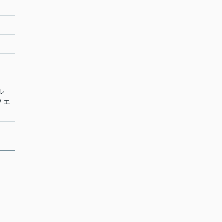
ル
/ エ