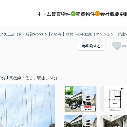
ホーム
賃貸物件
売買物件
会社概要
更
矢三店（株）賃貸Works
【2026年】徳島市の不動産（マンション・戸
印刷する
お気
0分
高徳線「佐古」駅徒歩24分