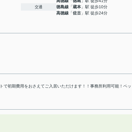
高徳線
「
徳島
」駅 徒歩41分
徳島線
「
蔵本
」駅 徒歩10分
交通
高徳線
「
佐古
」駅 徒歩24分
ントで初期費用をおさえてご入居いただけます！！事務所利用可能！ペッ