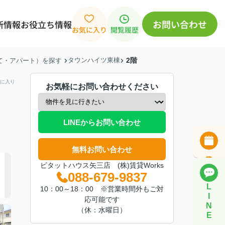
お問い合わせ
新情報
お役立ち情報
お気に入り
閲覧履歴
タウンハイツ東棟
2階
建て・アパート）を探す
に入り
お気軽にお問い合わせください
LINEからお問い合わせ
無料お問い合わせ
ピタットハウス矢三店 (株)賃貸Works
088-679-9837
L
10：00～18：00 ※営業時間外もご対
I
応可能です
N
（休：水曜日）
E