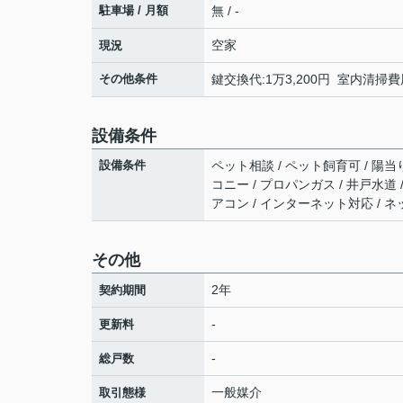
駐車場 / 月額
無 / -
空家
現況
その他条件
鍵交換代:1万3,200円 室内清掃費
設備条件
設備条件
ペット相談 / ペット飼育可 / 陽当り
コニー / プロパンガス / 井戸水道 /
アコン / インターネット対応 / 
その他
2年
契約期間
-
更新料
-
総戸数
一般媒介
取引態様