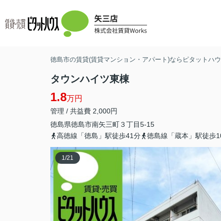
徳島市の賃貸(賃貸マンション・アパート)ならピタットハウス
タウンハイツ東棟
1.8
万円
管理 / 共益費 2,000円
徳島県
徳島市
南矢三町
３丁目5-15
高徳線「徳島」駅徒歩41分
徳島線「蔵本」駅徒歩1
1
/
21