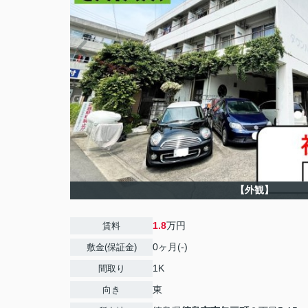
【外観】
1.8
万円
賃料
0ヶ月(-)
敷金(保証金)
1K
間取り
東
向き