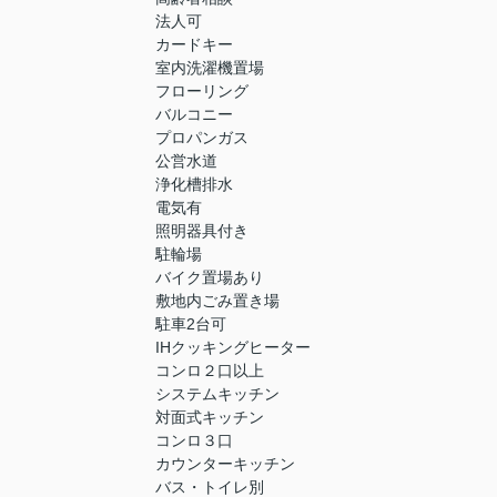
法人可
カードキー
室内洗濯機置場
フローリング
バルコニー
プロパンガス
公営水道
浄化槽排水
電気有
照明器具付き
駐輪場
バイク置場あり
敷地内ごみ置き場
駐車2台可
IHクッキングヒーター
コンロ２口以上
システムキッチン
対面式キッチン
コンロ３口
カウンターキッチン
バス・トイレ別