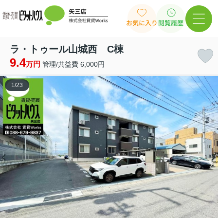
お気に入り
閲覧履歴
ラ・トゥール山城西 C棟
9.4
万円
管理/共益費 6,000円
1
/
23