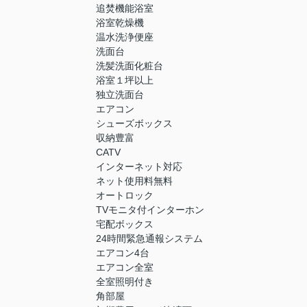
追焚機能浴室
浴室乾燥機
温水洗浄便座
洗面台
洗髪洗面化粧台
浴室１坪以上
独立洗面台
エアコン
シューズボックス
収納豊富
CATV
インターネット対応
ネット使用料無料
オートロック
TVモニタ付インターホン
宅配ボックス
24時間緊急通報システム
エアコン4台
エアコン全室
全室照明付き
角部屋