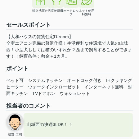
独立洗面台
浴室乾燥機
オートロッ
ネット使用
ク
料無料
セールスポイント
【大和ハウスの賃貸住宅D-room】
全室エアコン完備の贅沢仕様！生活便利な住環境で人気の山城
西！小型犬もしくは猫のいずれか２匹まで飼育することができま
す！！飼育条件：敷金＋1カ月。
ポイント
ペット可
システムキッチン
オートロック付き
IHクッキング
ヒーター
ウォークインクローゼット
インターネット無料
対
面キッチン
TVドアホン
ウォシュレット
担当者のコメント
山城西の快適3LDK！！
浅野 圭司