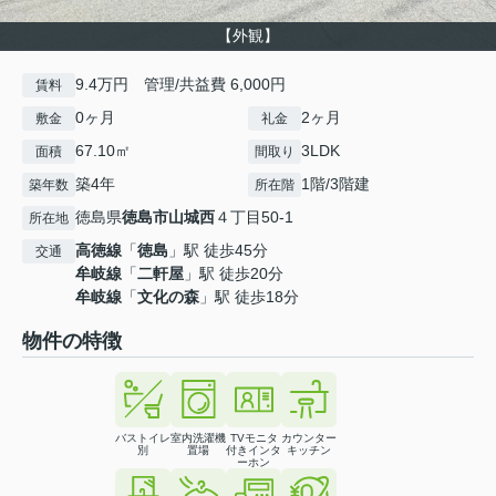
【外観】
9.4万円 管理/共益費 6,000円
賃料
0ヶ月
2ヶ月
敷金
礼金
67.10㎡
3LDK
面積
間取り
築4年
1階/3階建
築年数
所在階
徳島県
徳島市
山城西
４丁目50-1
所在地
高徳線
「
徳島
」駅 徒歩45分
交通
牟岐線
「
二軒屋
」駅 徒歩20分
牟岐線
「
文化の森
」駅 徒歩18分
物件の特徴
バストイレ
室内洗濯機
TVモニタ
カウンター
別
置場
付きインタ
キッチン
ーホン