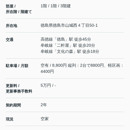
1階 / 1階 / 3階建
部屋 /
所在階 / 階建て
徳島県
徳島市
山城西
４丁目50-1
所在地
高徳線
「
徳島
」駅 徒歩45分
交通
牟岐線
「
二軒屋
」駅 徒歩20分
牟岐線
「
文化の森
」駅 徒歩18分
空有 / 8,800円 縦列：2台で8800円、軽区画：
駐車場 / 月額
4400円
5万円 / -
更新料 /
更新事務手数料
2年
契約期間
空家
現況