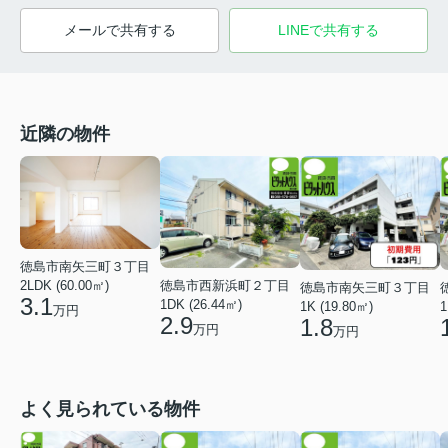
メールで共有する
LINEで共有する
近隣の物件
徳島市南矢三町３丁目
徳島市西新浜町２丁目
2LDK (60.00㎡)
徳島市南矢三町３丁目
3.1
1DK (26.44㎡)
1K (19.80㎡)
1
万円
2.9
1.8
万円
万円
よく見られている物件