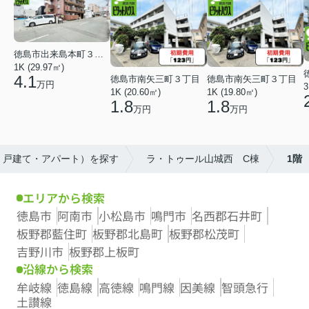
徳島市出来島本町３丁目
1K (29.97㎡)
4.1
徳島市南矢三町３丁目
徳島市南矢三町３丁目
万円
3
1K (20.60㎡)
1K (19.80㎡)
1.8
1.8
万円
万円
・戸建て・アパート）を探す
ラ・トゥール山城西 C棟
1階
エリアから検索
徳島市
阿南市
小松島市
鳴門市
名西郡石井町
板野郡藍住町
板野郡北島町
板野郡松茂町
吉野川市
板野郡上板町
沿線から検索
牟岐線
徳島線
高徳線
鳴門線
因美線
智頭急行
土讃線