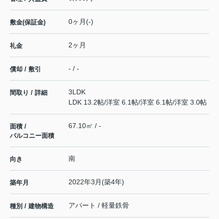
0ヶ月(-)
敷金(保証金)
2ヶ月
礼金
- / -
償却 / 敷引
3LDK
間取り / 詳細
LDK 13.2帖
/
洋室 6.1帖
/
洋室 6.1帖
/
洋室 3.0帖
67.10㎡ / -
面積 /
バルコニー面積
南
向き
2022年3月(築4年)
築年月
アパート / 軽量鉄骨
種別 / 建物構造