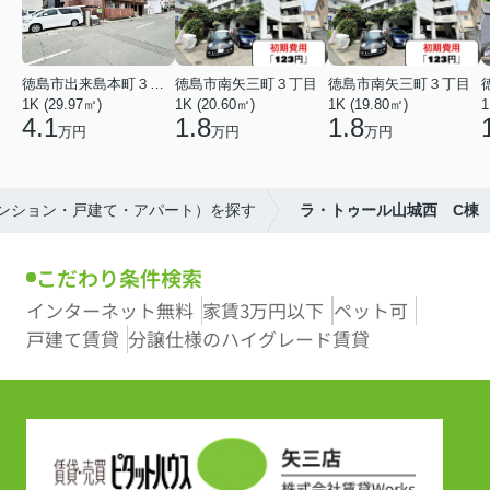
徳島市出来島本町３丁目
徳島市南矢三町３丁目
徳島市南矢三町３丁目
1K (29.97㎡)
1K (20.60㎡)
1K (19.80㎡)
1
4.1
1.8
1.8
万円
万円
万円
マンション・戸建て・アパート）を探す
ラ・トゥール山城西 C棟
こだわり条件検索
インターネット無料
家賃3万円以下
ペット可
戸建て賃貸
分譲仕様のハイグレード賃貸