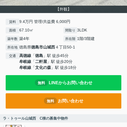
【外観】
9.4万円 管理/共益費 6,000円
賃料
67.10㎡
3LDK
面積
間取り
築4年
1階/3階建
築年数
所在階
徳島県
徳島市
山城西
４丁目50-1
所在地
高徳線
「
徳島
」駅 徒歩45分
交通
牟岐線
「
二軒屋
」駅 徒歩20分
牟岐線
「
文化の森
」駅 徒歩18分
LINEからお問い合わせ
無料
お問い合わせ
無料
ラ・トゥール山城西 C棟の募集中物件