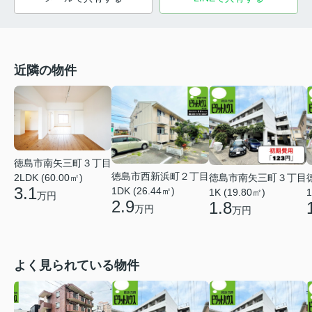
近隣の物件
徳島市南矢三町３丁目
徳島市西新浜町２丁目
徳島市南矢三町３丁目
2LDK (60.00㎡)
3.1
1DK (26.44㎡)
1K (19.80㎡)
1
万円
2.9
1.8
万円
万円
よく見られている物件