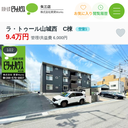
お気に入り
閲覧履歴
ラ・トゥール山城西 C棟
空室1
9.4万円
管理/共益費 6,000円
1
/
22