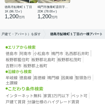
徳島市鮎喰町１丁目
鳴門市撫養町斎田字東発
1K (96.72㎡)
2DK (78.00㎡)
1,200
1,200
万円
万円
ン・戸建て・アパート）を探す
徳島市鮎喰町１丁目の一棟アパート
エリアから検索
徳島市
阿南市
小松島市
鳴門市
名西郡石井町
板野郡藍住町
板野郡北島町
板野郡松茂町
吉野川市
板野郡上板町
沿線から検索
牟岐線
徳島線
高徳線
鳴門線
因美線
智頭急行
土讃線
こだわり条件検索
インターネット無料
家賃3万円以下
ペット可
戸建て賃貸
分譲仕様のハイグレード賃貸