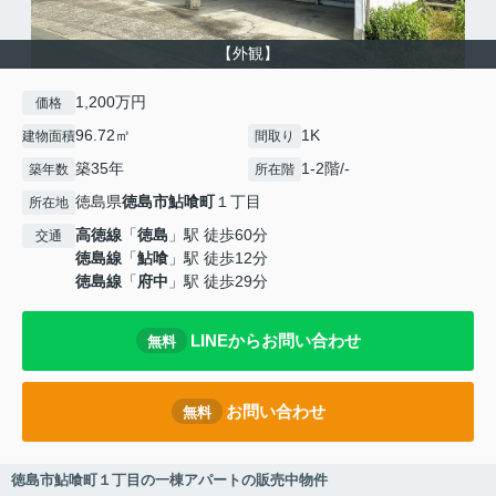
【外観】
1,200万円
価格
96.72㎡
1K
建物面積
間取り
築35年
1-2階/-
築年数
所在階
徳島県
徳島市
鮎喰町
１丁目
所在地
高徳線
「
徳島
」駅 徒歩60分
交通
徳島線
「
鮎喰
」駅 徒歩12分
徳島線
「
府中
」駅 徒歩29分
LINEからお問い合わせ
無料
お問い合わせ
無料
徳島市鮎喰町１丁目の一棟アパートの販売中物件