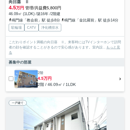
向日葵 Ⅱ
4.5
万円
管理/共益費5,800円
46.09㎡ (1LDK) /築16年 /2階建
鳴門線「教会前」駅 徒歩8分
鳴門線「金比羅前」駅 徒歩14分
駐輪場
CATV
浄化槽排水
こだわりポイント満載の向日葵 Ⅱ。来客時にはTVインターホンで訪問
者の顔を確認することがきるので安心感があります。室内設...
もっと見
る
募集中の部屋
2階
4.5万円
2階 / 46.09㎡ / 1LDK
一戸建て