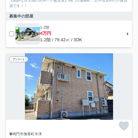
【閑静な住宅地の3DK一戸建賃貸】鳴門市撫養町、お手頃賃料の戸建賃
貸です！！
募集中の部屋
1-2階
4万円
1-2階 / 79.42㎡ / 3DK
アパート
鳴門市撫養町木津