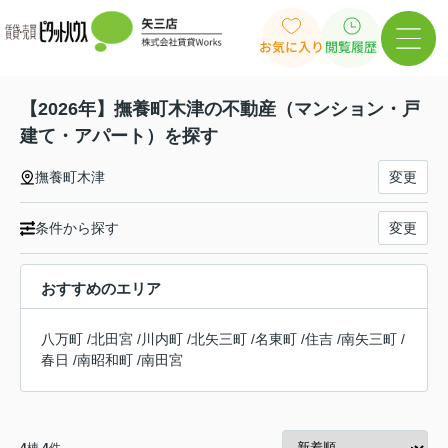
お気に入り
閲覧履歴
【2026年】撫養町木津の不動産（マンション・戸
建て・アパート）を探す
撫養町木津
変更
条件から探す
変更
おすすめのエリア
八万町
/
北田宮
/
川内町
/
北矢三町
/
名東町
/
住吉
/
南矢三町
/
春日
/
南昭和町
/
南田宮