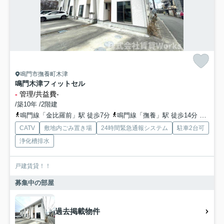
鳴門市撫養町木津
鳴門木津フィットセル
-
管理/共益費-
/築10年 /2階建
鳴門線「金比羅前」駅 徒歩7分
鳴門線「撫養」駅 徒歩14分
鳴門線
CATV
敷地内ごみ置き場
24時間緊急通報システム
駐車2台可
浄化槽排水
戸建賃貸！！
募集中の部屋
過去掲載物件