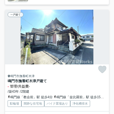
一戸建て
鳴門市撫養町木津
鳴門市撫養町木津戸建て
-
管理/共益費-
/築43年 /2階建
鳴門線「教会前」駅 徒歩4分
鳴門線「金比羅前」駅 徒歩15分
鳴門
駐輪場
閑静な住宅地
バイク置場あり
浄化槽排水