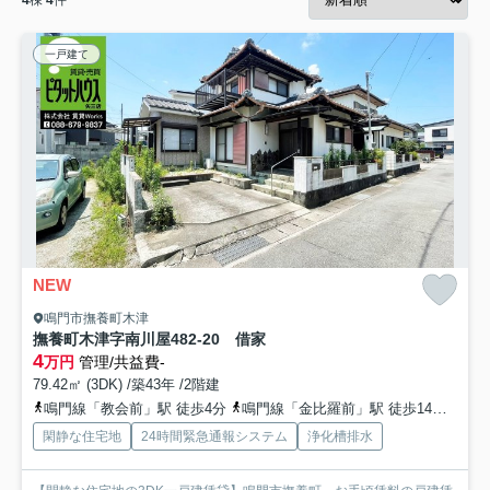
4
棟
4
件
一戸建て
NEW
鳴門市撫養町木津
撫養町木津字南川屋482-20 借家
4
万円
管理/共益費-
79.42㎡ (3DK) /築43年 /2階建
鳴門線「教会前」駅 徒歩4分
鳴門線「金比羅前」駅 徒歩14分
鳴門
閑静な住宅地
24時間緊急通報システム
浄化槽排水