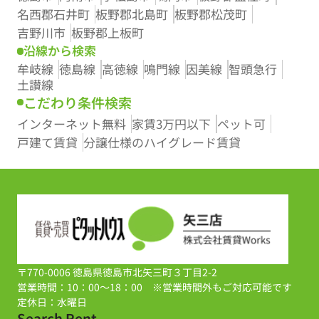
名西郡石井町
板野郡北島町
板野郡松茂町
吉野川市
板野郡上板町
沿線から検索
牟岐線
徳島線
高徳線
鳴門線
因美線
智頭急行
土讃線
こだわり条件検索
インターネット無料
家賃3万円以下
ペット可
戸建て賃貸
分譲仕様のハイグレード賃貸
〒770-0006 徳島県徳島市北矢三町３丁目2-2
営業時間：10：00～18：00 ※営業時間外もご対応可能です
定休日：水曜日
Search Rent