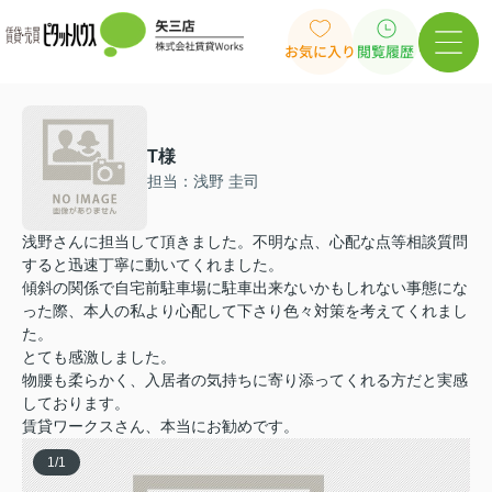
お気に入り
閲覧履歴
T様
担当：浅野 圭司
浅野さんに担当して頂きました。不明な点、心配な点等相談質問
すると迅速丁寧に動いてくれました。
傾斜の関係で自宅前駐車場に駐車出来ないかもしれない事態にな
った際、本人の私より心配して下さり色々対策を考えてくれまし
た。
とても感激しました。
物腰も柔らかく、入居者の気持ちに寄り添ってくれる方だと実感
しております。
賃貸ワークスさん、本当にお勧めです。
1
/
1