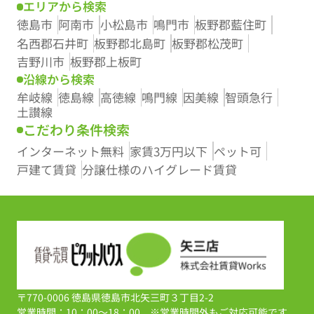
エリアから検索
たこと嬉しく思います。真摯に対応してくださる熱
徳島市
阿南市
小松島市
鳴門市
板野郡藍住町
意に感謝です。
名西郡石井町
板野郡北島町
板野郡松茂町
お忙しい中、本当にありがとうございました。
吉野川市
板野郡上板町
沿線から検索
牟岐線
徳島線
高徳線
鳴門線
因美線
智頭急行
土讃線
こだわり条件検索
インターネット無料
家賃3万円以下
ペット可
戸建て賃貸
分譲仕様のハイグレード賃貸
〒770-0006 徳島県徳島市北矢三町３丁目2-2
営業時間：10：00～18：00 ※営業時間外もご対応可能です