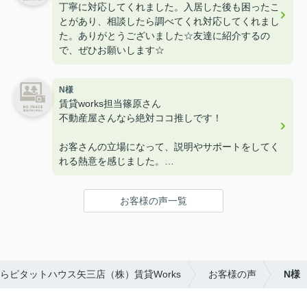
丁寧に対応してくれました。入居した後も困ったこ
とがあり、相談したら調べてくれ対応してくれまし
た。ありがとうございました☆友達に紹介するの
で、ぜひお願いします☆
N様
賃貸works担当篠原さん
不動産屋さんなら絶対ココ推しです！
お客さんの立場になって、説明やサポートをしてく
れる熱意を感じました。
お部屋についてや気になる事など不安なこともまと
めてLINEで相談できて気軽にご相談もでき対応の
お客様の声一覧
速さには大変助かりました！
自分の理想のお部屋に近い物件を紹介してもらえた
り、条件の優先順位や生活スタイルに合わせて一緒
に考えてくれます。見積書を項目ごとに説明してく
れる所も素晴らしさを感じました。
らピタットハウス矢三店（株）賃貸Works
お客様の声
N様
篠原さんのお力添えがなければいまだにお家探しに
時間もかかっていたと思います。
素敵なお家と素晴らしい不動産屋さんにご縁があっ